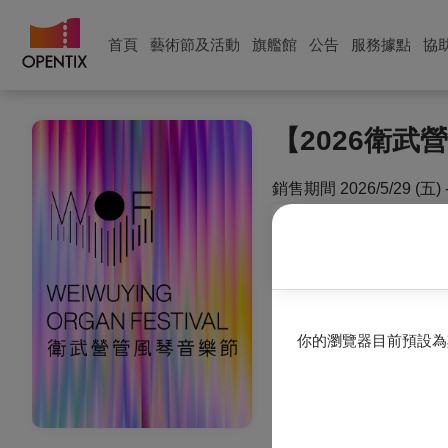
首頁
藝術節及活動
旗艦館
公告
服務據點
協
【2026衛
銷售期間
2026/5/29 (五) 
單筆訂單任選【2026衛
注意事項
套票僅可退票，無法換票
退票期限：
你的瀏覽器目前預設為
最遲需於所購買的首場演
算，最晚須於6/20前辦
退票手續費：
每張退票收取票面售價1
退票辦法：