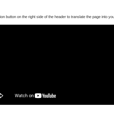
請至退票申請
ion button on the right side of the header to translate the page into y
。
票券至OPENTIX臺北、臺中、臺南、高雄四大服務處辦理，
憑），掛號郵寄至「100012臺北市中正區中山南路21-1號 O
據。
2檔節目各1 張(含)以上享8折
琴獨奏會《巴赫幻境》