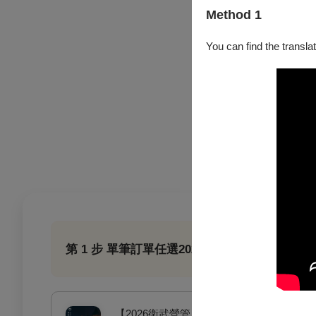
電子票或尚未取紙本票：
Method 1
網站
You can find the translat
，依照付款方式提出申請
已取紙本票券：請持全套
資訊於退票期限前（郵戳為
號，並請妥善保存掛號收
2026衛武營管風琴音樂節
第 1 步 單筆訂單任選2026衛武營管風琴音樂節
【2026衛武營管風琴音樂節】拉特利管風