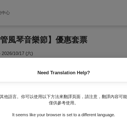
助中心
武營管風琴音樂節】優惠套票
- 2026/10/17 (六)
武營管風琴音樂節】2檔節目各1 張(含)以上享8折。
Need Translation Help?
。退票需整套完整辦理，恕不接受單張退票。
其他語言。你可以使用以下方法來翻譯頁面，請注意，翻譯內容可
出日
1
日前辦理。例如：套票內包含演出時間為6/21、9/18、1
僅供參考使用。
理退票，逾期無法受理。
It seems like your browser is set to a different language.
0%手續費；如各節目另有不同手續費規定者，請依該節目標示