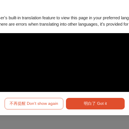
's built-in translation feature to view this page in your preferred lan
there are errors when translating into other languages, it’s provided for
特利&高雄市交響樂團《巔峰對話》
李信榮 四手聯彈音樂會《鶼鰈琴聲》
不再提醒 Don't show again
明白了 Got it