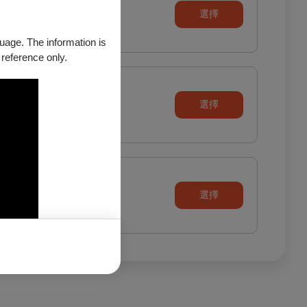
選擇
guage. The information is
 reference only.
選擇
選擇