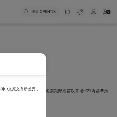
搜尋 OPENTIX
能與中文原文有所差異，
2/25的三張票券，該套票之退票期限則需以首場6/21為基準推
之手續費為主。