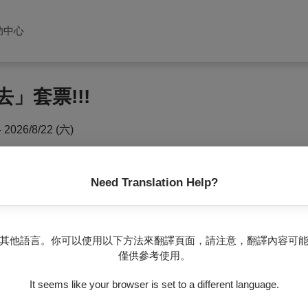
助中心
去」套票!!!
- 2026/8/22 (六)
台兌換
「自由來去手環一條」（限同一人使用）
，憑手環可於所
自由進出
。
Need Translation Help?
環」需在套票持有者於
首次進場
時，
同時出示三張票券
兌換完成
演，惟
不
享有自由來去的體驗。
其他語言。你可以使用以下方法來翻譯頁面，請注意，翻譯內容可
。退票需整套完整辦理，恕不接受單張退票。
僅供參考使用。
It seems like your browser is set to a different language.
出日
10
日前辦理。例如：套票內包含演出時間為6/21、9/18、1
辦理退票，逾期無法受理。