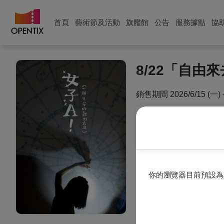
首頁
藝術節及活動
旗艦館
公告
服務據點
協
8/22「自由來
銷售期間
2026/6/15 (一) 
使用說明：一組套票至前
之間清場、換場之限制，
注意事項：「自由來去手
的場次時間，憑票入場觀
注意事項
你的瀏覽器目前預設為
套票僅可退票，無法換票
退票期限：
最遲需於所購買的首場演
推算，最晚須於6/11前