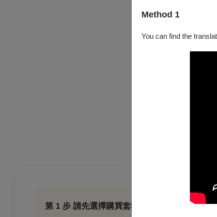
退票手續費：
Method 1
每張退票收取票面售價1
退票辦法：
You can find the translat
電子票或尚未取紙本票：
網站
，依照付款方式提出申請
已取紙本票券：請持全套
資訊於退票期限前（郵戳為
號，並請妥善保存掛號收
自由來去
女子
第 1 步 請先選擇購買套數