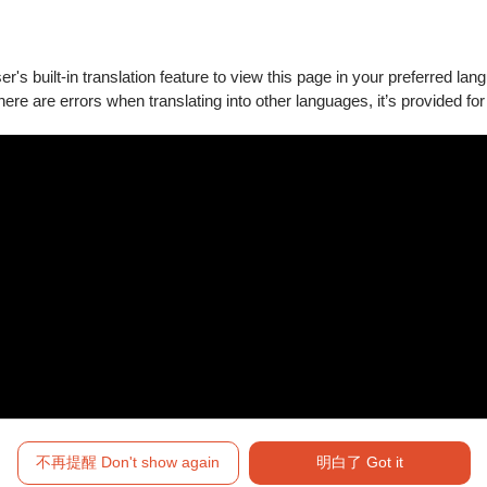
's built-in translation feature to view this page in your preferred lan
there are errors when translating into other languages, it’s provided for
0、14:00、15:00）」各一張
2套以上，購買場次組合必須
的觀測方法）
不再提醒 Don't show again
明白了 Got it