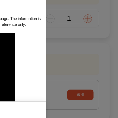
guage. The information is
 reference only.
相同
選擇