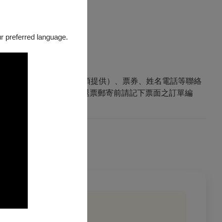
之手續費為主。
our preferred language.
或將存摺影本（刷卡購票無須提供）、票券、姓名電話等聯絡
PENTIX 退票小組收」。退票郵寄前請記下票面之訂單編