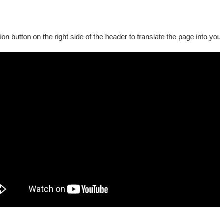
0%手續費；如各節目另有不同手續費規定者，請依該節目標示
ion button on the right side of the header to translate the page into y
請至退票申請
。
票券至OPENTIX臺北、臺中、臺南、高雄四大服務處辦理，
憑），掛號郵寄至「100012臺北市中正區中山南路21-1號 O
據。
A