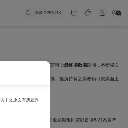
搜尋 OPENTIX
購套票
時段
之
首場開演
至該時段
最終場散場
期間，
不
受場次
。未依規定者，恕
不
得兌換，但所持有之票券仍可依票面上
能與中文原文有所差異，
2/25的三張票券，該套票之退票期限則需以首場6/21為基準