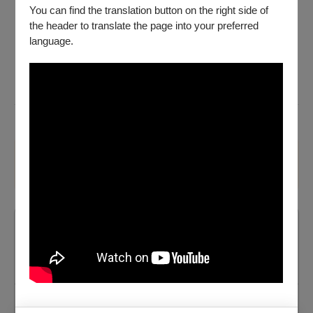
You can find the translation button on the right side of
，依照付款方式提出申請。
已取紙本票券：請持全套票券至OPENTIX臺北、臺中、
the header to translate the page into your preferred
臺南、高雄四大服務處辦理，或將存摺影本（刷卡購票
language.
無須提供）、票券、姓名電話等聯絡資訊於退票期限前
（郵戳為憑），掛號郵寄至「100012臺北市中正區中山
南路21-1號 OPENTIX 退票小組收」。退票郵寄前請記
下票面之訂單編號，並請妥善保存掛號收據。
第 1 步 購買四張（含）以上即享85折優惠
國家兩廳院 ✕ 瑞士洛桑維蒂劇院——里米尼紀
錄劇團《這不是個大使館》
2026/10/16 (五) - 2026/10/18 (日)
選擇