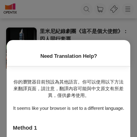
里米尼紀錄劇團《這不是個大使館》：
四人同行套票
銷售期間
2026/7/8 (三) - 2026/10/18 (日)
購買四張（含）以上即享85折優惠
Need Translation Help?
注意事項
套票僅可退票，無法換票。退票需整套完整辦理，恕不
接受單張退票。
你的瀏覽器目前預設為其他語言。你可以使用以下方法
退票期限：
最遲需於所購買的首場演出日
1
日前辦理。例如：套票內
來翻譯頁面，請注意，翻譯內容可能與中文原文有所差
包含演出時間為6/21、9/18、12/25的三張票券，該套票
異，僅供參考使用。
之退票期限則需以首場6/21為基準推算，最晚須於6/20
前辦理退票，逾期無法受理。
It seems like your browser is set to a different language.
退票手續費：
每張退票收取票面售價10%手續費；如各節目另有不同
手續費規定者，請依該節目標示之手續費為主。
退票辦法：
Method 1
電子票或尚未取紙本票：請至退票申請
網站