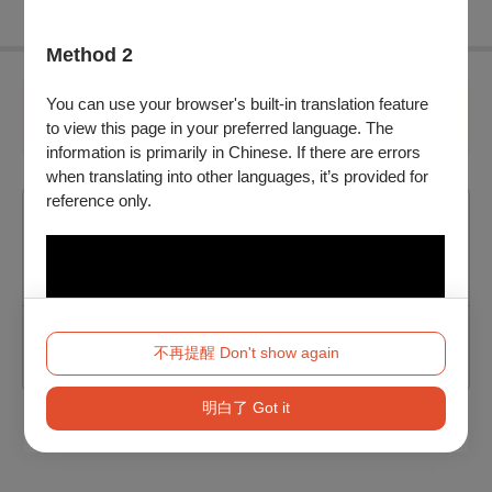
Method 2
You can use your browser's built-in translation feature
第 2 步 請選擇4張票券
2套以上，購買場次組合必須相
to view this page in your preferred language. The
同
information is primarily in Chinese. If there are errors
when translating into other languages, it’s provided for
reference only.
青年創造場《棲身之所：關於我的及其他》
2026/8/20 (四) - 2026/8/23 (日)
選擇
不再提醒 Don't show again
明白了 Got it