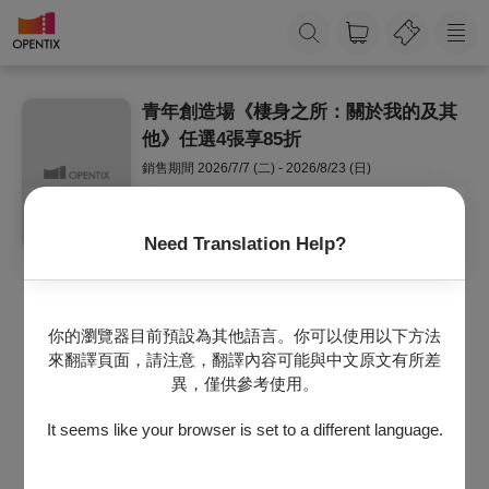
青年創造場《棲身之所：關於我的及其
他》任選4張享85折
銷售期間
2026/7/7 (二) - 2026/8/23 (日)
注意事項
套票僅可退票，無法換票。退票需整套完整辦理，恕不
接受單張退票。
Need Translation Help?
退票期限：
最遲需於所購買的首場演出日
10
日前辦理。例如：套票
內包含演出時間為6/21、9/18、12/25的三張票券，該套
票之退票期限則需以首場6/21為基準推算，最晚須於
6/11前辦理退票，逾期無法受理。
你的瀏覽器目前預設為其他語言。你可以使用以下方法
退票手續費：
來翻譯頁面，請注意，翻譯內容可能與中文原文有所差
每張退票收取票面售價10%手續費；如各節目另有不同
異，僅供參考使用。
手續費規定者，請依該節目標示之手續費為主。
退票辦法：
It seems like your browser is set to a different language.
電子票或尚未取紙本票：請至退票申請
網站
，依照付款方式提出申請。
已取紙本票券：請持全套票券至OPENTIX臺北、臺中、