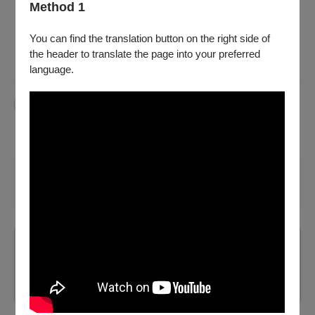
Method 1
臺南、高雄四大服務處辦理，或將存摺影本（刷卡購票
無須提供）、票券、姓名電話等聯絡資訊於退票期限前
（郵戳為憑），掛號郵寄至「100012臺北市中正區中山
You can find the translation button on the right side of
南路21-1號 OPENTIX 退票小組收」。退票郵寄前請記
the header to translate the page into your preferred
下票面之訂單編號，並請妥善保存掛號收據。
language.
青年創造場
第 1 步 請先選擇購買套數
套票數量