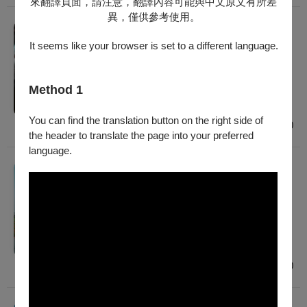
來翻譯頁面，請注意，翻譯內容可能與中文原文有所差
異，僅供參考使用。
戲劇
《幻肢。換置》變動能工作室｜2026戲曲夢
It seems like your browser is set to a different language.
工場
2026/9/26 (六) - 2026/9/27 (日)
Method 1
建議年齡 7歲以上
臺北
You can find the translation button on the right side of
$800
the header to translate the page into your preferred
language.
戲劇
《找歌仔戲演員主演BL是否搞錯了什麼》毛
斷計畫｜2026戲曲夢工場
2026/10/2 (五) - 2026/10/4 (日)
建議年齡 12歲以上
臺北
$800