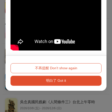
職男人生4-笑の祭典
2026/9/4 (五) - 2026/9/27 (日)
2026亞洲青年管弦樂團訪台音樂會
2026/8/18 (二) 19:30
2026秋天藝術節 菲利普．肯恩《人間樂園》
2026/11/6 (五) - 2026/11/8 (日)
不再提醒 Don't show again
職男人生11-開始新生活
明白了 Got it
2026/10/17 (六) - 2026/10/18 (日)
吳念真國民戲劇《人間條件三》台北上午零時
2026/10/9 (五) - 2026/12/6 (日)