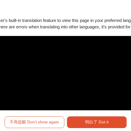
唱會
's built-in translation feature to view this page in your preferred lan
there are errors when translating into other languages, it’s provided for
$600 - $2,50
朗尼》
$600 - $2,50
已經到底了！
不再提醒 Don't show again
明白了 Got it