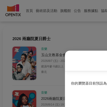
首頁
藝術節及活動
旗艦館
公告
服務據點
協
2026 兩廳院夏日爵士
音樂
玉山文教基金會輕鬆自在場 2026兩廳
2026/8/7 (五) - 2026/8/9 (日)
建議年齡 6歲以上
臺北
你的瀏覽器目前預設為
音樂
2026兩廳院夏日爵士 雷琪夏．班傑明爵
2026/8/14 (五) 19:30