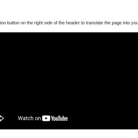
$600 - $2,50
ion button on the right side of the header to translate the page into y
對
前往連
得．厄斯金爵士五重奏《空中漫步》
$600 - $2,50