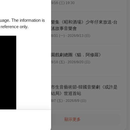
2026/9/16 (三) 19:30
guage. The information is
六藝樂集《昭和酒場》少年仔來放送-台
 reference only.
日歌謠故事音樂會
2026/8/31 (一) - 2026/9/13 (日)
0
明華園戲劇總團《貓．阿修羅》
2026/9/18 (五) - 2026/9/20 (日)
新北市生音藝術節-韓國音樂劇《或許是
美好結局》世巡首站
0
2026/8/7 (五) - 2026/8/9 (日)
顯示更多