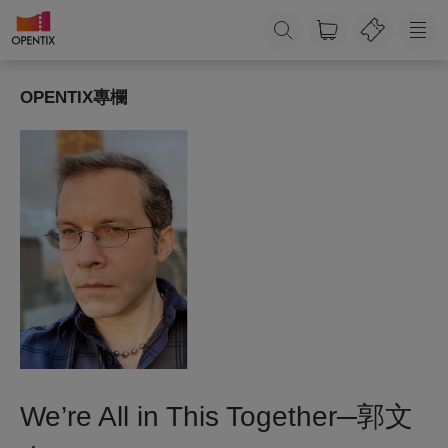
OPENTIX專欄
We’re All in This Together─郭文