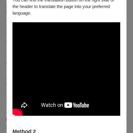
先在手上噴灑酒精，然後擦拭物品，最後再次用酒精消毒
the header to translate the page into your preferred
language.
雙手。我們需要在觸碰肥皂之前，先消毒肥皂嗎？
再也沒有什麼簡單的動作了，每一個選擇都需要注意力。
這麼有意識地穿梭在這個世界，覺察到每個細節，是令人
不安的。我們的頭腦並不習慣這麼高強度的關注細節。就
好像我們正在觀看一場劇場表演，劇中所有人事物都被聚
光燈打亮。沒有小角色、事件或細節，每個事物都是最重
要的。一切都至關緊要。
我們不僅關注身體外的世界，我們也正學習關注身體內的
世界：喉嚨的一陣輕微搔癢、一聲咳嗽、輕微發燒的感
覺，和胸腔的重量。我們甚至會注意自己的呼吸，這本是
我們身體運作中最機械性的行為。我們每天吸氣和呼氣的
次數超過20,000次，但直到現在我們才真正停下來，注意
那些進出我們身體的空氣。
這種覺察讓我想起了我經常和演員們一起做的冥想練習，
在練習中他們會閉上眼睛，手牽著手圍成一圈。當我們深
呼吸，以清晰可聞的音量一起吸氣、吐氣，我會引導並邀
請他們，將當天的壓力形象化，並且在吐氣時釋放出去。
Method 2