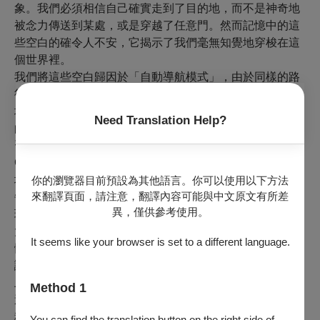
象。我們必須相信自己確實走到了目的地，而不是神奇地
被念力傳送到某處，或是穿越了任意門。然而記憶中的這
些空白的確令人不安，它揭示了我們毫無知覺地穿梭在這
個世界裡。
我們將這些空白歸因於「自動導航模式」，由於同樣的路
徑走過太多次，我們可以仰賴身體的記憶讓自己到達目的
地。當身體進入將我們移動到某個地點的熟悉模式，我們
Need Translation Help?
的大腦可以專注工作、個人問題或是單純地放鬆。
習慣了這種身體與頭腦的內在勞務分配後，最近爆發的
Covid-19疫情一下子將我們打回了現實。我們不能再輕率
地以日常生活慣性一溜而過，而是必須愈來愈留意我們的
你的瀏覽器目前預設為其他語言。你可以使用以下方法
來翻譯頁面，請注意，翻譯內容可能與中文原文有所差
每個決定。
異，僅供參考使用。
現在我們接觸到任何物體之前都會先停下來，不論是公寓
大門、捷運上的扶手和拉環、商店入口處用來記錄姓名和
It seems like your browser is set to a different language.
體溫的筆，甚至是馬桶沖水把手和水龍頭。我們愈來愈意
識到自己與他人之間的距離，將目光聚焦在前方的人行道
上，避免與人群靠得太近。當某人咳嗽時，我們會集體轉
Method 1
過頭去看，彷彿我們能夠判斷這只是單純的咳嗽，還是某
種潛伏隱患的跡象。在用酒精擦拭物體表面之前，我們會
You can find the translation button on the right side of