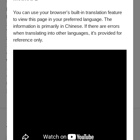
我提醒他們，我們正呼吸著同樣的空氣，這些空氣在我們
的身體之間相互傳遞著，剛才在你體內的空氣，現在在我
You can use your browser's built-in translation feature
的身體裡。我們都被這種無形而親密的交換緊密聯繫在一
to view this page in your preferred language. The
起。
information is primarily in Chinese. If there are errors
當我們面對疫情，以及它所帶來的痛苦、折磨和損失，這
when translating into other languages, it’s provided for
種對於我們之間確實彼此聯繫著的覺知，或許是我們最重
reference only.
要的收穫。無論種族、性別、年齡或職業，我們全都相互
依賴、連結著彼此。
We’re all in this together.
看看駐站作家其他專欄文章
你覺得這部戲怎麼樣？
乾杯 #2
現在有多長？
為您推薦
2026秋天藝術節 四把椅子劇團 ✕ 大衛．吉塞森《如