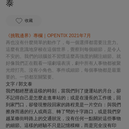
泰
收藏
《
挑戰邊界》專欄｜OPENTIX 2021年7月
再也沒有什麼簡單的動作了，每一個選擇都需要注意力。
這麼有意識地穿梭在這個世界，覺察到每個細節，是令人
不安的。我們的頭腦並不習慣這麼高強度的關注細節。就
好像我們正在觀看一場劇場表演，劇中所有人事物都被聚
光燈打亮。沒有小角色、事件或細節，每個事物都是最重
要的。一切都至關緊要。
文字 / 郭文泰
我們都經歷過這樣的時刻，當我們到了捷運站的月台，卻
不記得自己是怎麼走進車站的；或是在漫長的工作後，回
到家門口，卻發現整段回家的路程竟是一片空白：與我們
擦身而過的行人或商店、轉了彎的十字路口，或是我們穿
越某條街時路上的交通狀況，沒有任何一點關於這些事物
的細節。這樣的經驗不只是記憶模糊，而是完全沒有印