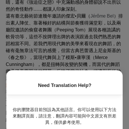
睛，還有《強迫症之戀》中充滿動感的身體卻說不出所以
然的奇怪動作……都讓人印象深刻。
還有臺北藝術節連幾年邀請的傑宏•貝爾（
Jérôme Bel
）排
出素人陣仗、靠著極好的結構與節奏獲得滿堂彩，以及兩
廳院邀請的偷窺者舞團（Peeping Tom）展現各種詭譎的
軟骨功等，這些不按牌理出牌的表演跟過去我們熟悉的舞
蹈相當不同。若我們用現代舞的美學來看現在的舞蹈，的
確有毫無章法可言的感覺，但當古典芭蕾遇上尼金斯基的
《春之祭》，當現代舞與上了模斯•康寧漢（Merce
Cunningham），都是扭轉與改變的契機，而當代的舞蹈
繼承了美學脈絡的變革，反映了當代社會、經濟與藝術的
脈動，提供了我們觀看舞蹈的一種角度。
Need Translation Help?
舞蹈肢體的「去脈絡」
我的舞蹈啟蒙大約是來自林懷民的《說舞》或《擦肩而
過》，裡頭有一章介紹當時美國現代舞編舞家的風格與特
色，透過文圖對照，我開始自己建構出各門各派的法門：
你的瀏覽器目前預設為其他語言。你可以使用以下方法
因為有了雲門舞者的對照，瑪莎•葛蘭姆的呼吸與延展收
來翻譯頁面，請注意，翻譯內容可能與中文原文有所差
縮，以腹部為核心的肢體動作都能得到印證；其他編舞家
異，僅供參考使用。
風格則分別揣測，彷彿博覽百家武功密笈，卻使不出一招