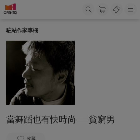
駐站作家專欄
當舞蹈也有快時尚──貧窮男
收藏