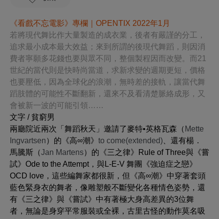
《看戲不忘電影》專欄｜OPENTIX 2022年1月
若將現代舞比作大量製造的成衣業，後者有嚴謹的分工，
追求最小成本最大效益；來到所謂的後現代舞蹈，則因消
費者寧願多花錢也要與眾不同，整個製程因而改變。而21
世紀的當代則是快時尚當道，求新求變的週期更短，價格
也要壓低，因為全球化的浪潮，無時差的接軌，讓當代舞
蹈肢體的可能性不斷翻新，還來不及看清楚脈絡成形，又
會被新一波的可能引領……
文字 / 貧窮男
兩廳院近兩次「舞蹈秋天」邀請了麥特•英格瓦森（
Mette
Ingvartsen
）的《高∞潮》
to come(extended)
、還有楊．
馬騰斯（
Jan Martens
）的《三之律》
Rule of Three
與《嘗
試》
Ode to the Attempt
，與L-E-V 舞團《強迫症之戀》
OCD love
，這些編舞家都很新，但《高∞潮》中穿著套頭
藍色緊身衣的舞者，像雕塑般不斷變化各種情色姿勢，還
有《三之律》與《嘗試》中有著極大身高差異的3位舞
者，無論是身穿平常服裝或全裸，古里古怪的動作莫名吸