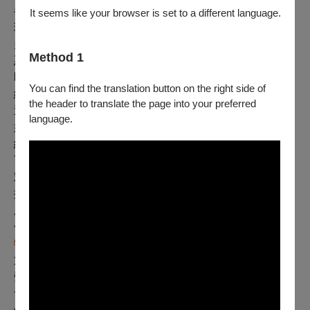
半式。後來出國看遍一個個編舞家作品時，才發現跟我的
It seems like your browser is set to a different language.
理解有很大落差。林老師的文字沒有問題，但文字給了太
多編織與想像空間，造成了誤解，這樣的過程其實已歷經
Method 1
憑空創造與再修正，對之後看舞的幫助不少。當時的我，
即使不懂創作背後的動機與議題，但已能基本辨識不同訓
You can find the translation button on the right side of
練技巧的舞者，甚至是編舞家的慣用語彙與擅長手法。
the header to translate the page into your preferred
近20年，我發現過去能猜測出師承的肢體逐漸看不出來，
language.
好像大家不約而同地開始「去脈絡」。但與其說是「去脈
絡」，不如說是綜合了各種多元的身體訓練，同個作品中
可能有芭蕾、現代基礎、街舞、馬戲或國標舞，或是像傑
宏•貝爾、碧娜•鮑許以素人表演者來演繹作品等。編舞家
掩飾不同舞蹈種類身體的慣性與程式，讓肢體表現好像前
所未見或無跡可循，這就成為我觀察到的新世代舞蹈特
色：「多元脈絡融合」。
特色強烈才能站穩舞蹈激流
第二個現象是「融匯民族特色」，如雲門鄭宗龍的《十三
聲》、蒂摩爾古薪舞集巴魯•瑪迪霖解構排灣族傳統舞步賦
予新意、壞鞋子舞蹈劇場林宜瑾從民間儀式吸取養分，或
像阿喀郎•汗從印度傳統舞蹈提煉出的文化意象，又或是侯