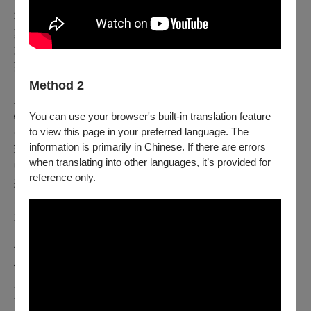
非胥•謝克特強烈的猶太特色，更別提正崛起的非洲舞蹈以
其生猛獨特的快速節奏融入肢體……
第三個觀察到的現象是「平權」。從碧娜•鮑許、莎夏•瓦
茲、荷蘭舞蹈劇場（NDT）、亞蘭．布拉德勒（Alain
Platel）的比利時當代舞團（Les Ballets C de la B）等在
Method 2
新世紀的創作中，可發現所有舞者的演出份量相當，各有
You can use your browser's built-in translation feature
特色，不像古典芭蕾有主角與群舞的差異、不像葛蘭姆的
to view this page in your preferred language. The
作品中舞者有輕重之別。
information is primarily in Chinese. If there are errors
現代舞的初衷在形式上是反古典芭蕾的，但在發展過程
when translating into other languages, it’s provided for
中，仍接受了芭蕾的訓練，建立身體技巧的機制，各家都
reference only.
想建立起自己獨特的舞蹈語彙、身體的訓練體系與技巧。
若將現代舞比作大量製造的成衣業，後者有嚴謹的分工，
追求最小成本最大效益；來到所謂的後現代舞蹈，則因消
費者寧願多花錢也要與眾不同，整個製程因而改變。而21
世紀的當代則是快時尚當道，求新求變的週期更短，價格
也要壓低，因為全球化的浪潮，無時差的接軌，讓當代舞
蹈肢體的可能性不斷翻新，還來不及看清楚脈絡成形，又
會被新一波的可能引領，舞蹈創作必須具備強烈特色與肢