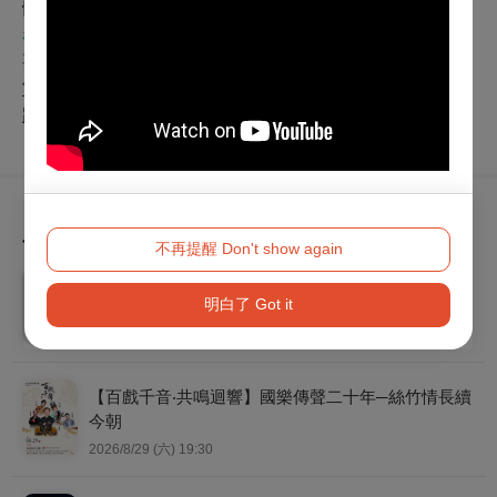
體能力，才能在激流中站穩，不至隨波流逝……
看看駐站作家其他專欄文章
要不要打統編？──貧窮男
當舞蹈成為遺產……
跟著電影，走進Gaga舞蹈的世界
為您推薦
不再提醒 Don't show again
明華園黃字戲劇團《 雲萬里 》
明白了 Got it
2026/10/10 (六) 14:30
【百戲千音‧共鳴迴響】國樂傳聲二十年─絲竹情長續
今朝
2026/8/29 (六) 19:30