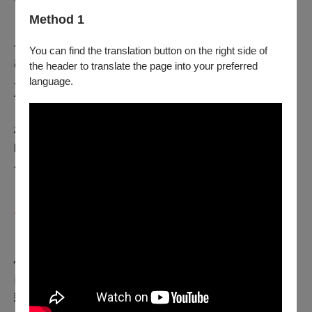
Method 1
「所以，我後來決定把吳義芳『綁起來』，特意把那條裙
子做得又長又窄，演出現場，義芳裸露著的上半身，顯現
You can find the translation button on the right side of
出非常漂亮的肌肉線條，而那條紅裙長到、即便他爬到了
the header to translate the page into your preferred
上方的舞臺區塊，裙子都還沒被拖出翼幕，像是血脈的延
language.
伸。那真的是美。」
林璟如的揣想是對的，在那場戲中，觀眾看見了舞者不跳
的時候也是美的，服裝正式成為舞蹈的一部分，不再只是
成為「服務作品」的一個配件，林璟如最後這份對於
「美」的感動，也不限於她的設計本身了。
一部經典的誕生，需要多久的時間
「現在回頭來看，我覺得非常慶幸能有一段這麼幸福的覺
悟，有機會討論作品的精神層面，而不是表現漂亮而
已。」林璟如說，一旦看見本質以後，那就無法再回頭眷
戀浮相的美感了。