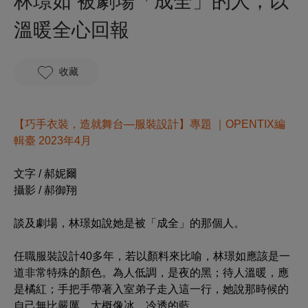
林璟如 被劇場「成全」的人，以
溫暖全心回報
收藏
【巧手衣裝，造就舞台—服裝設計】專題 ｜OPENTIX編
輯臺 2023年4月
文字 / 郝妮爾
攝影 / 郝御翔
談及劇場，林璟如說她是被「成全」的那個人。
任職服裝設計40多年，若以顏料來比喻，林璟如應該是一
道非常特殊的顏色。為人低調，是夜的黑；待人溫暖，應
是橘紅；手把手帶著入室弟子走入這一行，她說那時候的
自己無比嚴厲，大概像冰，冷透的藍。