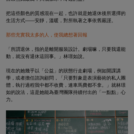
把這些顏色的質感混在一起，也許就是她退休後所選擇的
生活方式——安靜，溫暖，對所執著之事依舊嚴謹。
那些充實我太多的人，使我總想著回報
「所謂退休，指的是離開服裝設計。劇場嘛，只要我還能
動，就沒有退休這回事。」林璟如說。
現在的她幾乎以「公益」的狀態行走劇場，例如開課講
學，或者擔任諮詢顧問，「只要對象是表演藝術的私人團
體，執行過程我中都不收費，連車馬費都不拿。」就林璟
如的說法，這是她能為臺灣團隊持續付出的「一點點」心
力。