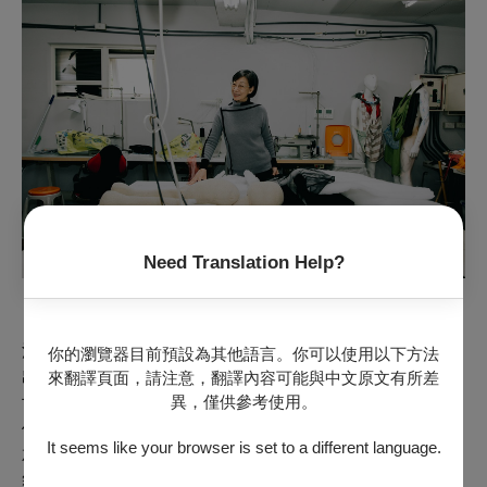
Need Translation Help?
「那是一齣獨舞，義芳穿著一條裙子，既長且窄，幾乎無
法讓他正常走路。我原先的設計不是這樣的，那條裙子的
你的瀏覽器目前預設為其他語言。你可以使用以下方法
出現，是因為義芳當時跳得太『猛』了，我跟燈光設計王
來翻譯頁面，請注意，翻譯內容可能與中文原文有所差
異，僅供參考使用。
世信都覺得他『跳得太多』——在劇場做這麼長時間，我
們的眼睛早就不是正常人所看到的事物，光看排練，眼前
It seems like your browser is set to a different language.
就閃現各種假設，假設光投射、舞者的軌道，假設他不跳
舞的時候會長什麼樣子？」