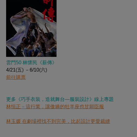
雲門50 林懷民《薪傳》
4/21
(五)
－6/10
(六)
前往購票
更多《巧手衣裝，造就舞台—服裝設計》線上專題
林恒正－這行業，讓傲嬌的牡羊座也甘願臣服
林玉媛 在劇場裡找不到完美，比起設計更愛裁縫