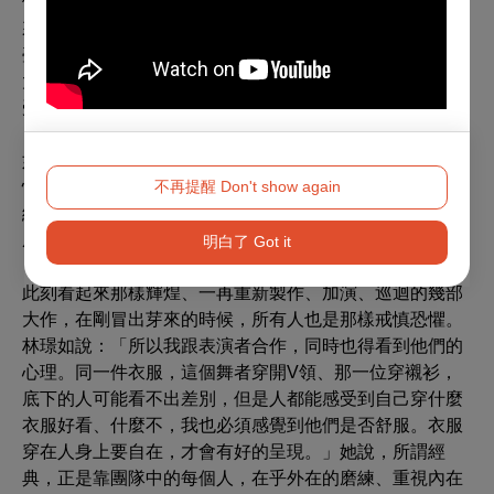
他最初是讓舞者穿上客家藍衫，從頭跳到尾。但是跳到後
來覺得不對，作品要表現出時代的動盪與轉變，先民渡
臺，從刻苦到飛揚，最後若依舊穿著藍衫跳，怎麼看都不
太對，於是我才加入，設計出豐饒的色彩，表現希望的感
受。」
如今聊起這些，都是經典之作。後輩倘若只看見成果，恐
怕會理所當然地以為經典本該出自大師之手。然而，如今
不再提醒 Don't show again
細數諸多作品，林璟如說那時候她根本不曉得什麼東西會
成為經典，什麼不會。
明白了 Got it
此刻看起來那樣輝煌、一再重新製作、加演、巡迴的幾部
大作，在剛冒出芽來的時候，所有人也是那樣戒慎恐懼。
林璟如說：「所以我跟表演者合作，同時也得看到他們的
心理。同一件衣服，這個舞者穿開V領、那一位穿襯衫，
底下的人可能看不出差別，但是人都能感受到自己穿什麼
衣服好看、什麼不，我也必須感覺到他們是否舒服。衣服
穿在人身上要自在，才會有好的呈現。」她說，所謂經
典，正是靠團隊中的每個人，在乎外在的磨練、重視內在