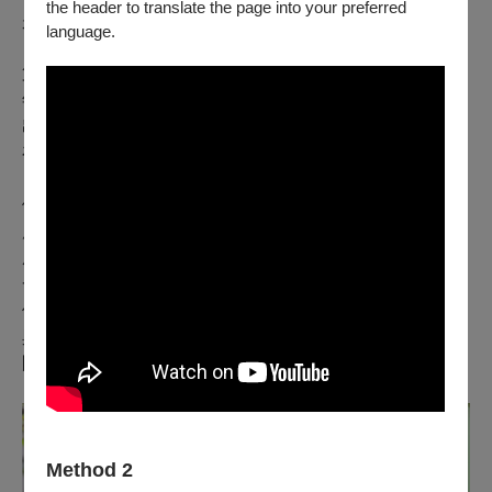
the header to translate the page into your preferred
是主修的表演，或是後來決定找周慧玲老師，以傳統
南管
language.
「梨園戲」完成自己的畢業製作。但是，李易修畢業後的
第一部正式導演作品又與現代戲劇拉遠一點距離，是2006
年時幫國家國樂團（NCO，現為臺灣國樂團）執導跨界演
出《英雄．美人．花月夜》。這個距離恰好奠定了李易修
在劇場創作的位置，以及對於音樂的講究。
他說起當時的那段經驗，既是開心但也充滿荒謬。本來是
應邀擔任「說書人」，但後來發現講述內容也得由他完
成，編制上就轉為「編導」。過去擔任演員只需要對導演
一人負責，這時就必須專注於演出裡的所有人，特別是這
個演出並未有專業演員，而是音樂家。但也開啟了他繼續
與NCO合作，乃至於NSO（國家交響樂團）、台北打擊樂
團等都與他共同跨界創作。
Method 2