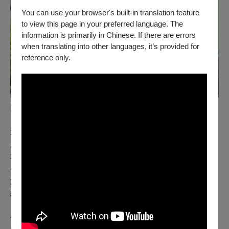
You can use your browser's built-in translation feature
to view this page in your preferred language. The
information is primarily in Chinese. If there are errors
when translating into other languages, it’s provided for
reference only.
圖 / 李易修
這種微妙的距離，也在李易修目前任職的趨勢教育基金會
所做的經典文學劇場——核心價值在於「文學推廣」，劇
場被視為載體，因此前幾部作品多以講演居多。不過，李
易修也在這過程裡持續拉扯文學與劇場可能的距離，並理
解基金會的任務，彼此磨合，而在邁入第6年《采采詩
經》（2017）後找到自認為相對合宜的位置。
他認為，「經典文學劇場」是自己蠻重要的成就，除了致