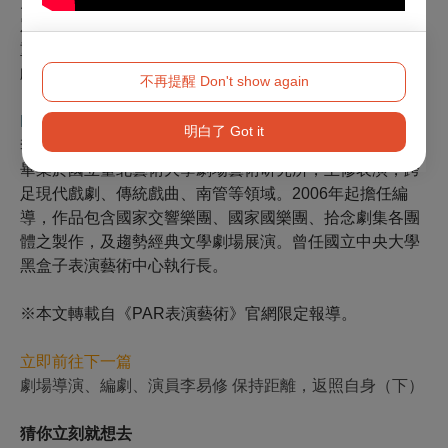
力調整劇場的呈現方式，也重新理解文學如何觸及更多民
眾、引入不同領域的知識，讓原本預設的框架能夠打破、
重組，不只是妥協，而是產生新的動能，藉由模擬與現代
戲劇的距離，遊走在不同創作領域的邊界。
不再提醒 Don't show again
BOX
明白了 Got it
李易修 趨勢教育基金會劇場總監，拾念劇集團長。
畢業於國立臺北藝術大學劇場藝術研究所，主修表演，跨
足現代戲劇、傳統戲曲、南管等領域。2006年起擔任編
導，作品包含國家交響樂團、國家國樂團、拾念劇集各團
體之製作，及趨勢經典文學劇場展演。曾任國立中央大學
黑盒子表演藝術中心執行長。
※本文轉載自《PAR表演藝術》官網限定報導。
立即前往下一篇
劇場導演、編劇、演員李易修 保持距離，返照自身（下）
猜你立刻就想去