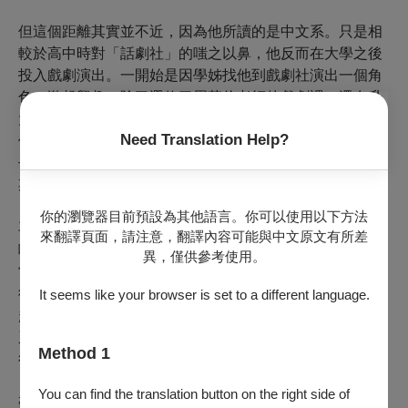
但這個距離其實並不近，因為他所讀的是中文系。只是相
較於高中時對「話劇社」的嗤之以鼻，他反而在大學之後
投入戲劇演出。一開始是因學姊找他到戲劇社演出一個角
色，激起興趣。除了選修了周芬伶老師的戲劇課，還在升
大四時到果陀劇場表演班上課；不過，並未加入戲劇社的
Need Translation Help?
他，所喜歡的或許是這群在戲劇社認識的學長姐，於是也
去他們成立的劇團「象劇團」，並且一起參加過兩廳院早
期舉辦的「海闊天空實驗劇展」。
你的瀏覽器目前預設為其他語言。你可以使用以下方法
再一次與戲劇拉近距離，則是李易修到國立臺北藝術大學
來翻譯頁面，請注意，翻譯內容可能與中文原文有所差
唸了劇場藝術研究所。但當時的念頭不過是「不想那麼早
異，僅供參考使用。
當兵」，於是「先唸研究所撐一下」；之所以報考劇場藝
術，則是因為翻閱了中文系的學位論文，發現自己毫無興
It seems like your browser is set to a different language.
趣也沒有研究精神——雖然他翻的是「文字學」這個中文
系的其中一門領域。當時的李易修未有編導作品，所以最
Method 1
後是用了《玻璃動物園》裡的一段獨白錄取表演組。
You can find the translation button on the right side of
研究所，或許是他與「現代戲劇」距離最近的時刻，不管