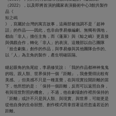
（2022），以及即將首演的國家表演藝術中心3館共製作
品《
鯨之嶋
》，寫屬於台灣的寓言故事，這兩部被強調不是「超神
話」的作品——因此，也非由李易修編劇。無獨有偶地，
都由「非人」擔任主角，而《蓬萊》與《鯨之嶋》更直接
與
偶戲
合作，轉化「非人」的表演。這幾部以自己團隊
「拾念劇集」創作的作品，與李易修與其他團隊合作的、
以「人」為主角的製作，產生明確區隔。
瞇起眼角的魚尾紋，李易修笑說：「我的作品都神神鬼鬼
的啦。跟人類、世界保持一個『距離』，我會覺得比較有
美感。」但美感不只是一種直覺，在與現實拉開距離的當
下，他所想的是：「保持一個距離，反而可以返照自身，
有與現世對照的機會。」不過，他在劇場創作裡所保持的
「距離」或許不只是與人類、與現實、與世界，可能更是
從他自身的生命狀態、創作模式而拿捏著這些忽遠若近的
距離。