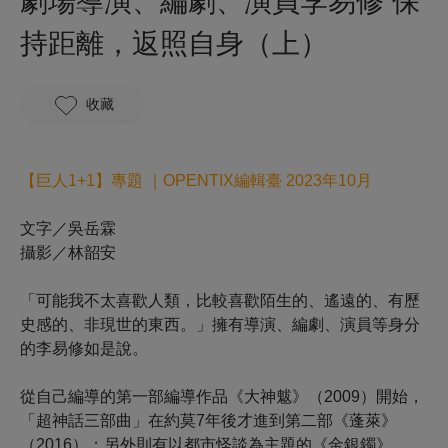
劇場導演、編劇、演員李易修 保
持距離，返照自身（上）
收藏
【
巨人1+1
】專題 ｜OPENTIX編輯臺 2023年10月
文字／吳岳霖
攝影／林韶安
「可能我不太喜歡人類，比較喜歡陌生的、遙遠的、有歷
史感的、非現世的東西。」擁有導演、編劇、演員等身分
的
李易修
如是說。
從自己編導的第一部編導作品《大神魃》（2009）開始，
「超神話三部曲」在約莫7年後才進到第二部《蓬萊》
（2016）；另外則有以都市怪談為主題的《金銀鐲》