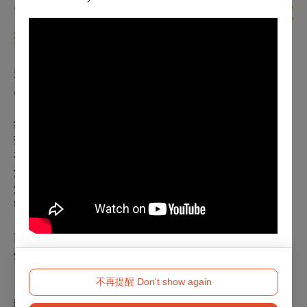
當場館成為你的鄰居，生活的品質也被
提升
追根究柢，回到衛武營的發展目標，黃國威相信，把人的
感受擺在最前面的位置，是此刻場館最重要的一件事。
然而，儘管不為表演藝術而來，他也歡迎大家為充實、開
拓自己而來。黃國威說：「衛武營這個空間真的設計得很
有趣，儘管藝術確實是我們的核心，但還是有各種面向的
活動能夠提供給民眾，例如涉及親子教養、建築導覽、生
活質感。」他一一列舉，並相信，當空間與人建立起了親
密感，這空間的核心價值就能點滴渲染進人心裡頭。
而黃國威相信這份等待的價值，相信衛武營會員能逐步感
受到此連結的變化。
不再提醒 Don't show again
「坦白說，因為人力配置的變化，我們一直到2024年才單
獨將會員組拆分出來。且是從『顧客服務組』拆出來的，