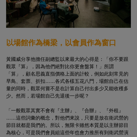
以場館作為橋梁，以會員作為窗口
黃國威分享他擔任副總監以來最大的心得是：「你不要跟
觀眾『算』，因為他們絕對比你更會盤算！」所謂
「算」，顧名思義直指價格上面的計較，例如此刻常見的
早鳥、套票、折扣……各式各樣五花八門，場館自己在估
量的同時，觀眾何嘗不是在計算自己付出多少又能收穫多
少。然而，若場館自己先退後一步呢？
「一般觀眾其實不會有『主辦』、『合辦』、『外租』
……這些詞彙的概念，對他們來說，只要是放在衛武營的
節目就都是我們的。所以，無限卡雖然本質是以主辦節目
為核心，可是我們會員組這些年也會力推所有到衛武營演