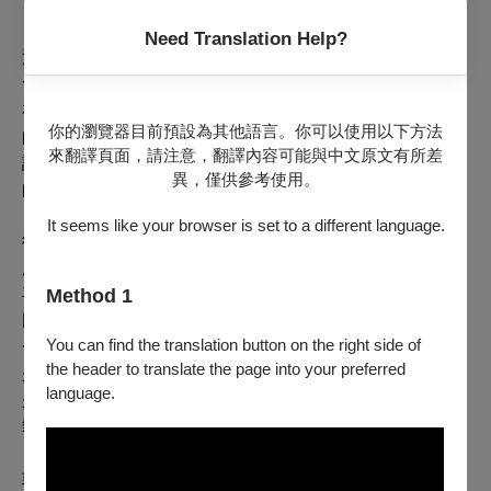
下安排了一場爵士森巴音樂會。
Need Translation Help?
通常在這種活動裡，場館總監、副總監都會到場參與，與
會員們不再只是台上台下的關係，更像是朋友那樣親切自
在。活動中有演出，演出前後有餐點，在過程中串起人們
你的瀏覽器目前預設為其他語言。你可以使用以下方法
的是藝術，而使藝術生生不息的，也是人的凝視。黃國威
來翻譯頁面，請注意，翻譯內容可能與中文原文有所差
說：「我們投入最多心意的，不是利益的有無，而是連結
異，僅供參考使用。
的深淺。」
It seems like your browser is set to a different language.
衛武營會員組組長
張心喻
觀察，無限卡會員通常期待「獨
屬於我」的尊榮時刻，因此該活動也會盡可能集結此會員
Method 1
喜好的最大公約數，例如：「某一年，我們也辦過黃韻玲
民歌音樂會，那場氣氛真的好好喔，很大部分的原因之
You can find the translation button on the right side of
一，是有能力辦理無限卡的會員年齡，其青春時期多半都
the header to translate the page into your preferred
是在黃韻玲的歌聲陪伴下長大，所以那天的活動，與其說
language.
是音樂會，不如更像是一種同學會，能感覺大家都非常放
鬆地徜徉在歌曲的氛圍中。」
或許，所謂「會員的尊榮時刻」，並不是什麼奢華的服務