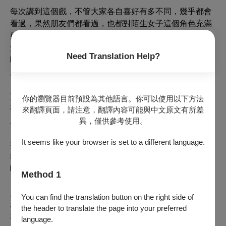
每次講到這個戲，不管大家各自喜好有多不同，幾乎都會
看過，果然朋友們都看過，也都對陌生女子這個角色充滿
好奇，其實在那之前，我已經跟賴聲川老師合作過《十三
角關係》，當時的我完全不知道舞台劇是什麼，整個過程
Need Translation Help?
嚇出自己和旁人一身冷汗，後來在茫然無措還沒卸下時，
又接了《暗戀桃花源》的陌生女子。
充滿智慧的賴老師那時已經很了解我了，總是在我假裝沒
你的瀏覽器目前預設為其他語言。你可以使用以下方法
有茫然無措的時候，告訴我沒關係，就先在那裡坐著，不
來翻譯頁面，請注意，翻譯內容可能與中文原文有所差
用想什麼，該講台詞的時候站起來，走過去講就可以了。
異，僅供參考使用。
It seems like your browser is set to a different language.
排戲時我常常在那戲台邊，一坐就坐個數十分鐘，聽到該
我的台詞時就站起來，走過去，問：「你有看到劉子驥
嗎？」大概是這樣。
Method 1
席間有朋友問起：「誒？是姓劉嗎？」他問得認真，讓原
You can find the translation button on the right side of
本很確定的大家紛紛開始動搖，到後來連我都動搖了，蠢
the header to translate the page into your preferred
事的分享也就在下個話題開始後漸漸轉場。
language.