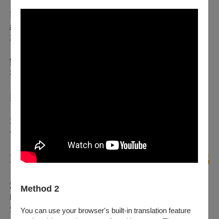
而我卻不得不發現，原來已經有那麼久了呀？久到連這麼
經典的人物名也都模糊成這樣了？當年我可是日日夜夜抱
著劇本瘋狂想要參透出個什麼所以然啊。
劉子驥。當年的我把他當作是角色生命裡的一個遺憾，沒
有想到下了舞台，他竟然成為我生命裡的遺憾了。
那是沒有把戲搞懂就上去演出的遺憾。
這麼多年了，我常常在想，如果現在的我，再去演陌生女
子，再去尋找劉子驥，又會是什麼樣子的呢？
或許就是什麼都不知道才是最精采的吧
演完《暗戀桃花源》的許多年後，我在北京演出另外一個
Method 2
戲，謝完幕，拆了麥，準備收拾東西回飯店的時候，被告
知有一群從遠方特地來看我演出的同學，在門口等著我。
You can use your browser's built-in translation feature