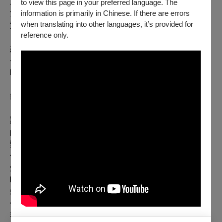
原來他們是學表演的，他們老師常常用我那個版本的陌生
to view this page in your preferred language. The
女子和他們討論角色的塑造等等題目，我真的是受寵若
information is primarily in Chinese. If there are errors
when translating into other languages, it’s provided for
驚。
reference only.
想起此事的我，又回到了那個遺憾，「如果現在的我，再
去演陌生女子，再去尋找劉子驥，又會是什麼樣子的
呢」？
或許就是什麼都不知道才是最精采的吧。
講得好像我已經知道陌生女子和劉子驥是什麼意思了似
的，不，我依然不知道。然而事情就是這樣，我們總是想
辦法要知道這個、知道那個，好預設這個、預設那個，
但，你幹嘛要知道呢？又何必要預設呢？生命中的劇作家
知道就好了呀，我們就坐在那邊，儆醒而聽，輪到我們的
時候，就站起來，走過去，開始我們的表演，就像當年的
賴老師，他就是知道他的創作是什麼意思，他讓我成為了
他要的樣子，也成為了當時他要的那個陌生女子，並不是
我有多厲害。