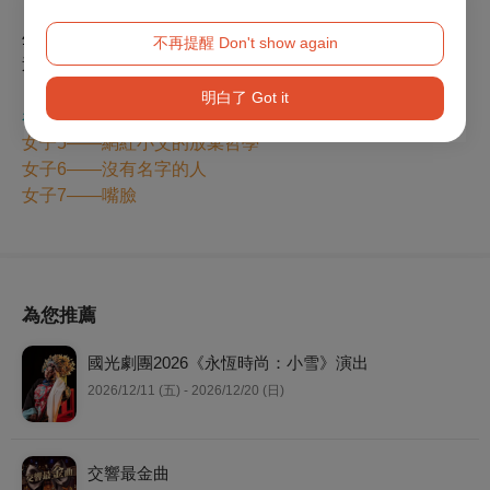
生命也是這樣的，生命裡的劇作家絕對會幫助你的，祂知
不再提醒 Don't show again
道祂在做什麼，並不需要靠我們自己多厲害。
明白了 Got it
看看駐站作家其他專欄文章
女子5——網紅小艾的放棄哲學
女子6——沒有名字的人
女子7——嘴臉
為您推薦
國光劇團2026《永恆時尚：小雪》演出
2026/12/11 (五) - 2026/12/20 (日)
交響最金曲