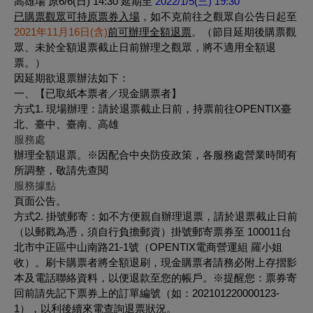
高雄場 原6/6(日) 14:30 延期至
2022/1/5(三) 19:30
已購票觀眾可持原票券入場
，如不克前往之觀眾自公告日起至
2021年11月16日(含)
前
可辦理全額退票
。（節目延期後購票觀
眾、未於全額退票截止日前辦理之觀眾，將不適用全額退
票。）
因延期欲退票辦法如下：
一、【已取紙本票者／現金購票者】
方式1. 現場辦理：請於退票截止日前，持票前往OPENTIX臺
北、臺中、臺南、高雄
服務處
辦理全額退票。※因配合中央防疫政策，各服務處營業時間有
所調整，敬請先查閱
服務據點
頁面公告。
方式2. 掛號郵寄：如不方便親自辦理退票，請於退票截止日前
（以郵戳為憑，須自行負擔郵資）掛號郵寄票券至 100011台
北市中正區中山南路21-1號（OPENTIX電商營運組 羅小姐
收）。刷卡購票者將全額退刷，現金購票者請務必附上存摺影
本及電話聯絡資料，以便退款至您的帳戶。※提醒您：票券寄
回前請先記下票券上的訂單編號（如：202101220000123-
1），以利後續來電查詢退票狀況。