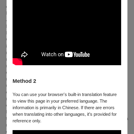
exciting highlight of 2022 season launched by Bach Inspiration
Music & Culture Association. Violinist Ray Chen and pianist
Julio Elizalde will perform at Taipei National Concert Hall and
National Kaohsiung Center for the Arts - Weiwuying.
Ray Chen redefines the role of classical musicians in the 21st
Century. With an active media presence that enhances and
inspires the classical music audience, he reaches out to
millions through his unprecedented online following. Ray’s
remarkable musicianship transmits to a global audience that is
reflected in his engagements with the foremost orchestras and
concert halls around the world. His presence on social media
makes him a pioneer in an artist-audience interaction as he
Method 2
utilizes modern technology to create new modes of
connection. His appearances and interactions with music and
You can use your browser's built-in translation feature
musicians are instantly disseminated to a new public in a
to view this page in your preferred language. The
contemporary and relatable way.
information is primarily in Chinese. If there are errors
Praised as a musician of "compelling artistry and power" by
when translating into other languages, it’s provided for
the Seattle Times, the gifted American pianist Julio Elizalde is a
reference only.
multifaceted artist who enjoys a versatile career as soloist,
chamber musician, artistic administrator, educator, and