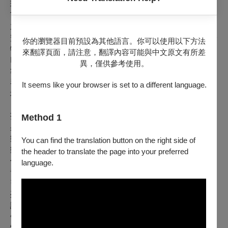
璀璨系列—陳鋭小提琴獨奏會
The Brilliant Series—Ray Chen Violin Recital
主力贊助：中國信託文教基金會
贊助單位：BELLAVITA寶麗廣塲、礁溪老爺酒店、中菲行國際
你的瀏覽器目前預設為其他語言。你可以使用以下方法
物流集團、國家文化藝術基金會、
財團法人私立中華基金會
來翻譯頁面，請注意，翻譯內容可能與中文原文有所差
巴哈靈感「璀璨系列」為海外台裔古典音樂菁英回台分享高水
異，僅供參考使用。
準音樂的平台，本次音樂會邀請小提琴家陳鋭(Ray Chen)和鋼
琴家胡里奧．埃利薩爾德(Julio Elizalde)於台北和高雄進行兩
It seems like your browser is set to a different language.
場巡迴演出。
「我已經生活在我的夢想裡了！」— 曼紐因大賽首獎、伊莉
莎白女王大賽金獎得主陳鋭。
Method 1
身為伊莉莎白女王大賽和曼紐因大賽的冠軍，陳鋭已名列國際
樂壇一級小提琴名家之榜，他經常與世界頂尖樂團如柏林愛
You can find the translation button on the right side of
樂、倫敦愛樂、萊比錫布商大廈、巴伐利亞廣播交響樂團等合
the header to translate the page into your preferred
作演出。他與法國國家交響樂團在艾菲鐵塔前的「巴士底日間
language.
音樂會」，吸引八十萬現場觀眾聆聽，透過網路社群軟體，吸
引百萬名粉絲觀看，進而拓展古典音樂觀眾。陳鋭製作的一系
列幽默且具教育意義的俏皮線上影片，讓樂迷透過不同方式認
識古典音樂。陽光開朗、琴藝精湛、年輕成名，為新世代意見
領袖的陳鋭再次改寫古典音樂家的定義。
“Brilliant Series — Ray Chen Violin Recital" is the most