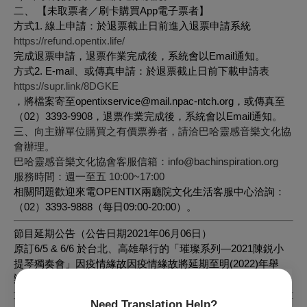
二、 【未取票者／刷卡購買App電子票者】
方式1. 線上申請：於退票截止日前進入退票申請系統
https://refund.opentix.life/
完成退票申請，退票作業完成後，系統會以Email通知。
方式2. E-mail、或傳真申請：於退票截止日前下載申請表
https://supr.link/8DGKE
，將檔案寄至opentixservice@mail.npac-ntch.org，或傳真至
（02）3393-9908，退票作業完成後，系統會以Email通知。
三、
向主辦單位購買之有價票券者，請洽巴哈靈感音樂文化協
會辦理。
​巴哈靈感音樂文化協會客服信箱：info@bachinspiration.org​
服務時間：週一至五 10:00~17:00
相關問題歡迎來電OPENTIX兩廳院文化生活客服中心洽詢：
（02）3393-9888（每日09:00-20:00）。
節目延期公告（公告日期2021年06月06日）
原訂6/5 & 6/6 於台北、高雄舉行的「璀璨系列—2021陳鋭小
提琴獨奏會」因疫情緣故因疫情緣故將延期至明(2022)年舉
辦，將另行公告延期資訊，造成觀眾不便，敬請見諒。
Need Translation Help?