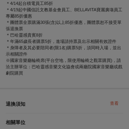
＊4/14起台積電員工85折
＊4/19起
中國信託文教基金會員工、BELLAVITA寶麗廣塲員工
專屬85折優惠
＊團體票全票購滿30張(含)以上85折優惠，團體票恕不接受單
張退換票
＊巴哈靈感貴賓8折
＊年滿65歲長者購票5折，進場請持票及出示相關有效證件
＊身障者及其必要陪同者(限1名)購票5折，須同時入場，並出
示相關證件
※國家音樂廳輪椅席(平台空地，限使用輪椅之觀眾購買)，請
洽主辦單位：巴哈靈感音樂文化協會或兩廳院國家音樂廳或戲
劇院購買
查看
退換須知
相關單位