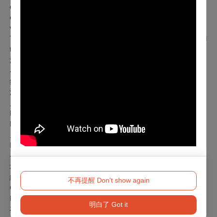
curator. Julio has appeared with many of the leading artists of
our time. He often tours internationally with world-renowned
violinist Ray Chen.
Their visit is highly anticipated by our Taiwanese audience, and
the the spectacularity of their upcoming concert is guaranteed!
演出人員：
小提琴｜陳鋭 Ray Chen
鋼 琴｜胡里奧．埃利薩爾德 Julio Elizalde
演出曲目：
貝多芬：Ｇ大調第八號小提琴奏鳴曲，作品三十
Ludwig van Beethoven: Sonata for Piano and Violin No. 8 in G
Major, Op. 30
史特拉汶斯基：嬉遊曲，選自芭蕾舞劇《仙女之吻》
Igor Stravinsky: Divertimento, Suite from “The Fairy’s Kiss”
--Intermission--
塔替尼：Ｇ小調小提琴奏鳴曲《魔鬼的顫音》（克萊斯勒改
編）
不再提醒 Don't show again
Giuseppe Tartini :“Devil’s Trill” Violin Sonata in G Minor, arr.
Kreisler
明白了 Got it
布拉姆斯：Ａ大調第七號匈牙利舞曲，小快板（姚阿幸改編）