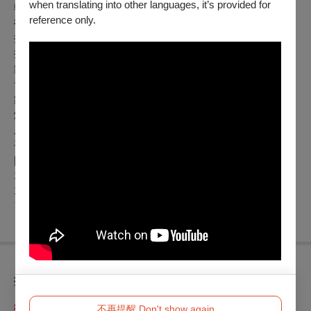
when translating into other languages, it’s provided for
執行製作／李雅涵
reference only.
魯凱族語劇本翻譯／馮玉如
排練指導／曾珮
排練助理／張家嘉
舞台監督／陳立婷
音樂設計／陳明儀
舞台設計／林仕倫
燈光設計／戴寀如
服裝設計／李逸塵
平面設計／劉玉璐
| 巡演場次 |
10/21(五)-10/23(日) 臺北萬座曉劇場
11/27(日) 屏東藝術館
了解更多
折扣方案
8/2（二）- 8/8（一）歌劇院會員預購
不再提醒 Don't show again