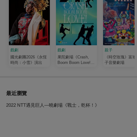
戲劇
戲劇
親子
國光劇團2026《永恆
果陀劇場《Crash,
《時空玫瑰》富瑜
時尚：小雪》演出
Boom Boom Love!》
子音樂劇場
演唱會音樂劇
最近瀏覽
2022 NTT遇見巨人—曉劇場《戰士，乾杯！》