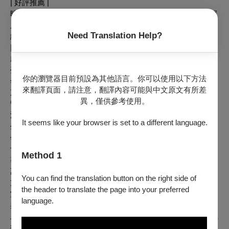
| 好評推薦 |
曉劇場近年作品關注當代社會議題外，也透過經典文學作品深
入閱讀原作者的語言魅力與寫作策略，探討作品呈現出的美感
Need Translation Help?
經驗與起源。—
《PAR表演藝術雜誌》
| 藝術家介紹 |
劇作家暨創作顧問／黃春明
臺灣宜蘭人。曾任小學教師、記者、廣告企劃、導演等職。近
你的瀏覽器目前預設為其他語言。你可以使用以下方法
年專事寫作。曾獲吳三連文學獎、國家文藝獎、時報文學獎、
來翻譯頁面，請注意，翻譯內容可能與中文原文有所差
東元獎、噶瑪蘭獎及行政院文化獎、總統文化獎等。現為《九
異，僅供參考使用。
彎十八拐》雜誌發行人、黃大魚兒童劇團團長。著有小說《看
海的日子》、《兒子的大玩偶》、《莎喲娜啦．再見》、《放
It seems like your browser is set to a different language.
生》等；散文《等待一朵花的名字》、《九彎十八拐》等；文
學漫畫《王善壽與牛進》；童話繪本《小駝背》、《我是貓
也》、《短鼻象》等。
Method 1
導演／鍾伯淵
萬座曉劇場藝術總監及艋舺國際舞蹈節策展人。擅從劇場詮釋
You can find the translation button on the right side of
文學之美，亦紀錄城市改變發表系列作品，並出版《穢土天
the header to translate the page into your preferred
堂》、《地下女子》等劇本集。具備豐富編導演經驗，亦曾參
language.
與廣告、電視和電影的演出。曾受邀至泰國曼谷劇場藝術節、
上海國際當代戲劇季、臺北藝術節、東京藝術節等。2020年執
行策劃並擔任鈕扣計畫10週年製作人、舞躍大地舞蹈創作比賽