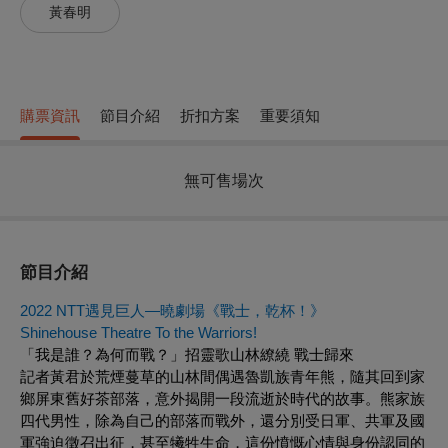
黃春明
購票資訊
節目介紹
折扣方案
重要須知
無可售場次
節目介紹
2022 NTT遇見巨人—曉劇場《戰士，乾杯！》
Shinehouse Theatre
To the Warriors!
「我是誰？為何而戰？」招靈歌山林繚繞 戰士歸來
記者黃君於荒煙蔓草的山林間偶遇魯凱族青年熊，隨其回到家
鄉屏東舊好茶部落，意外揭開一段流逝於時代的故事。熊家族
四代男性，除為自己的部落而戰外，還分別受日軍、共軍及國
軍強迫徵召出征，甚至犧牲生命，這份憤慨心情與身份認同的