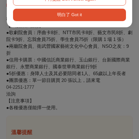
8/9（二）全面啟售
【會員早鳥限時優惠】
明白了 Got it
8/2-8/8序曲卡、NTT市民卡、藝文市民、劇院卡會員預購75折
【一般購票優惠】
●
歌劇院會員：序曲卡8折、NTT市民卡8折、藝文市民8折、劇
院卡9折、忘我會員75折、學生會員75折（限購 1 場 1 張）
●兩廳院會員、衛武營國家藝術文化中心會員、NSO之友：9
折
●信用卡購票：中國信託商業銀行、玉山銀行、台新國際商業
銀行、永豐商業銀行、國泰世華商業銀行9折
●5折優惠：身障人士及其必要陪同者1人、65歲以上年長者
●團票優惠：單一節目購買 20 張以上，請來電
04-2251-1777
洽詢
【注意事項】
●
各種優惠僅能擇一使用。
溫馨提醒