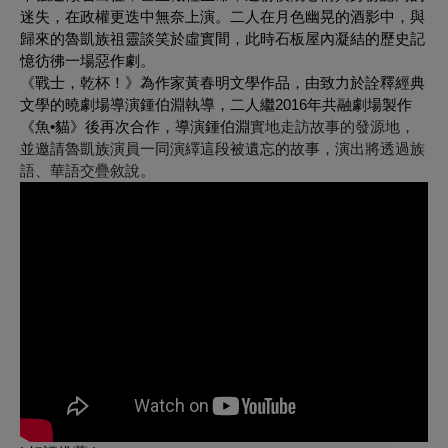
迷失，在政權更迭中無奈上演。二人在月色幽晃的酒影中，與
歸來的魯凱族祖靈談笑於虛實間，此時石板屋內凝結的歷史記
憶彷彿一場惡作劇。
《戰士，乾杯！》為作家黃春明文學作品，由致力於詮釋經典
文學的曉劇場導演鍾伯淵執導，二人繼2016年共融劇場製作
《魚•貓》後再次合作，導演鍾伯淵
實地走訪故事的發源地
，
並邀請魯凱族演員一同演繹這段被遺忘的故事，演
出將透過族
語、華語交疊敘說。