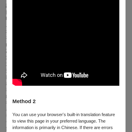
計畫主持人。
| 團隊介紹 |
曉劇場
成立於2006年，現駐地萬華糖廍文化園區營運「萬座曉劇
場」。創作涵括《燕子》、《焦土》等社會議題相關之作，亦
有改編自張曼娟、黃春明、三島由紀夫、宮部美幸等文學大家
的文學改編系列，以及鬼怪系列《夏日微涼夜話》。曉劇場以
萬華為基地，開設社區戲劇班並發表《水獺計畫》，同時和南
海發展中心發展共融劇場為身心障礙者提供戲劇課程。近年來
於萬華在地舉辦「艋舺國際舞蹈節」，提供國內外舞蹈家藝術
交流與展演的平台。
| 製作名單 |
劇作家暨創作顧問／黃春明
導演／鍾伯淵
戲劇構作／吳緯婷
Method 2
魯凱文化顧問／台邦・撒沙勒
表演者／柯玉玲、韋以丞、Arase阿拉斯、鄭詠元、陳家誼、
You can use your browser's built-in translation feature
李廷羿、謝承瑜、張婉庭、陳再輝（聲音演出）、李保康（聲
to view this page in your preferred language. The
音演出）
information is primarily in Chinese. If there are errors
製作人／李孟融、葉育伶