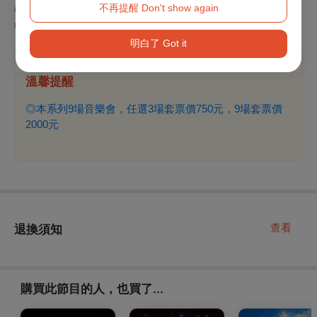
不再提醒 Don't show again
◎團體票30張6折
◎100元優惠北藝大學生、教職員、校友(需憑證)
明白了 Got it
溫馨提醒
◎本系列9場音樂會，任選3場套票價750元，9場套票價
2000元
查看
退換須知
購買此節目的人，也買了...