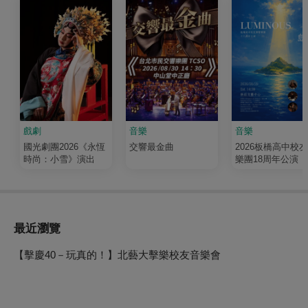
戲劇
音樂
音樂
國光劇團2026《永恆
交響最金曲
2026板橋高中校
時尚：小雪》演出
樂團18周年公演《
輝 Luminous》
最近瀏覽
【擊慶40－玩真的！】北藝大擊樂校友音樂會