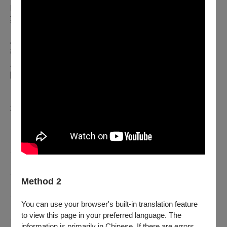
Ivan Mendoza: Adelant
葉靜怡、孫名箴、賴旻宜、楊惠蓁、黃子臻
Jacob Remington: Norrskens Dans
張覺文、吳思珊、吳珮菁、黃堃儼、何鴻棋、李佩洵、
盧煥韋、戴含芝、高瀚諺、林希哲、林靜怡、陳宏岳、
陳妙妃、陳豪恩、曾新全、許榮恩、彭瀞瑩、李翠芸
2022北藝大校慶40週年–音樂學院系列音樂會
【禮讚40】北藝大作曲名譽教授
★10/22(六)15:00
【聽古典音樂起笑】梁坤豪與搞笑同盟
★10/25(二)19:30
【擊慶40－玩真的！】北藝大擊樂校友
★10/27(四)19:30
Method 2
【南管戲《郭華》選粹】〈買胭脂〉〈約會〉
★10/28(五)19:30
You can use your browser's built-in translation feature
【繽紛40】鋼琴教授歡慶史克里亞賓150歲
to view this page in your preferred language. The
★11/12(六)14:30
information is primarily in Chinese. If there are errors