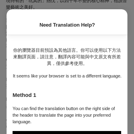
現特有的「玩真的」熱忱，以四十年不變的核心精神，禮讚音
樂藝術之美好。
製作單位：
Need Translation Help?
國立臺北藝術大學 音樂學院音樂學系
演出曲目與人員：
Nathan Daughtrey: Silent Canyons
孔裕慈、吳沛奕、戴孟穎、曾新全、蔡孟孜
你的瀏覽器目前預設為其他語言。你可以使用以下方法
來翻譯頁面，請注意，翻譯內容可能與中文原文有所差
Caleb Puckering: Electro-phantasm
異，僅供參考使用。
黃佳莉、范聖弘、蔡淑敏、蘇薇之、林奕彣
It seems like your browser is set to a different language.
Marc Mellits: Clocks in motion
孫綾、翁明榆、周芸如、林君庭、謝宛錚
Method 1
Emmanuel Sejourne: Attraction 2
吳思珊、吳珮菁、黃堃儼、何鴻棋、林敬華、李依琳、鄭翔耀
You can find the translation button on the right side of
the header to translate the page into your preferred
John Psathas: Kyoto
language.
高瀚諺、李佩洵、陳妙妃、陳宏岳、彭瀞瑩