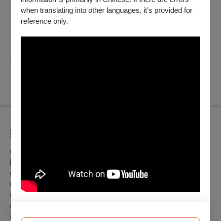
【海翁繪續–作曲家與小提琴家的音畫】
when translating into other languages, it’s provided for
★11/13(日) 14:30
reference only.
【現打･擊音II–擊現無極限】朱宗慶打擊樂團與現代音樂協會
★11/23(三)19:30
【音樂台灣2022作曲聯展III】亞洲作曲聯盟臺灣總會
★12/03(六)19:30
【榮耀40–北藝大教授室內樂】歡慶法朗克200歲
★12/10(六)14:30
折扣方案
◎身心障礙人士及陪同者1名購票5折優待，入場時應出示身心
障礙手冊，陪同者與身障者需同時入場
◎兩廳院-會員9折
◎歌劇院-會員9折
◎衛武營-會員9折
◎團體票10張8折
◎團體票20張7折