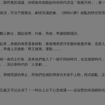
，既呼應其倡議，亦暗喻布袋戲如何在時代洪流「順應天時」，發
表演，手法千變萬化，劇情充滿想像。《得時の夢》錯亂的時空與
翻上舞台，擺起架勢，叫板，亮相，準備唱開場詩。
起來，身後的佈景還會移動，幕後傳來西洋音樂的曲盤伴奏。這群
，準備上京推動「尊王攘夷」運動……。
經一身武士打扮，原來他們進入了一個不同的時代，在這個新時代
」，演出新時代的「人形劇」。
、滑稽荒謬的舉止，而他們也感到渾身功夫使不上勁，程式錯亂，
五義又可以合演了！一時台上台下心意相通——這短暫的布袋戲時