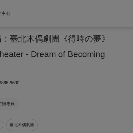
助中心
工場：臺北木偶劇團《得時の夢》
Theater - Dream of Becoming
8866-9600
主辦專頁
臺北木偶劇團