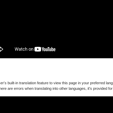
's built-in translation feature to view this page in your preferred lan
there are errors when translating into other languages, it’s provided for