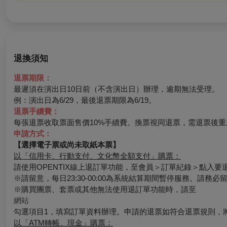
退換須知
退票期限：
最遲須在演出日10日前（不含演出日）辦理，逾期無法受理。
例：演出日為6/29，最後退票期限為6/19。
退票手續費：
每張退票收取票面售價10%手續費。換票視同退票，需退票後重
申請方式：
【選擇電子票或尚未取紙本票】
以「信用卡、行動支付、文化幣全額支付」購票：
請使用OPENTIX線上退訂單功能，至會員＞訂單紀錄＞點入
※請留意，每日23:30-00:00為系統結算期間暫停服務。請務
※購買團票、套票或其他無法使用退訂單功能時，請至
網站
勾選項目1，填寫訂單資料辦理。申請的退票如符合退票規則，
以「ATM轉帳、現金」購票：