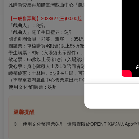
凡購買套票再加贈臺灣戲曲中心「戲夢玻玻杯」一個，可於2023/6
【一般售票期】2023/6/7(三)00:00起
「戲曲人」：8折。
「戲曲人」電子生日禮券：5折
國光劇團會員「群英、雅客」：85折。
團體票：單檔購買4張(含)以上85折優惠。
學生購票：8折（入場須出示證件）。
敬老票：65歲以上長者5折（入場須出示證件）。
愛心票：身心障礙人士及1位陪同者5折，2人需同時憑有效證件
睦鄰優惠：士林區、北投區居民，可享9折優惠。
（需親至臺灣戲曲中心售票處出示戶籍地址身分證明文件購票）
使用文化幣購票
：
8
折
溫馨提醒
※「使用文化幣購票8折」優惠僅限於OPENTIX網站與Ap