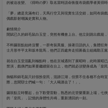
的被迫改變。《得時の夢》取名當時請命恢復布袋戲學者黃得時
「夢」總是充滿奇幻，天馬行空又與現實生活交錯，如同布袋戲
偶戲影射嘲諷史實和人物。
劇情簡介
閒賦已久的錦毛鼠白玉堂，突然有機會上台。他立刻跳出戲籠，
不料鑼鼓點始終沒響，一群奇裝異服、操著日語的人，集體狂奔
士月形半平太和坂本龍馬，他們正四處奔走招募義士組織勤王黨
就在白玉堂混亂到極點時，他在京城遇到了展昭時，此時展昭已
禁演，戲偶們如果要繼續留在台上，他們就必須變身成為「皇民
御貓和錦毛鼠只好假扮皇民，混跡江湖，但禁不住各種不合時宜
際，忽聞辯士們喊一句：「大人喝酒去了！」。
鑼鼓點立時響起，台下歡聲雷動，熟悉的北管樂重新上場，七俠
的「皇民」，記憶的身體性共鳴，重新湧回的一刻。