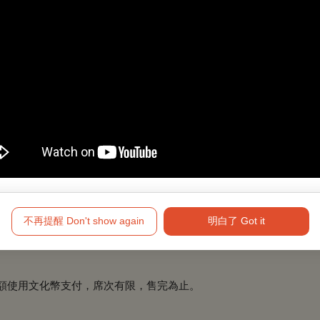
/1起至2023/9/30於「臺灣戲曲中心售票處」憑兌換券領取，送完
入場。
不再提醒 Don't show again
明白了 Got it
p全額使用文化幣支付，席次有限，售完為止。