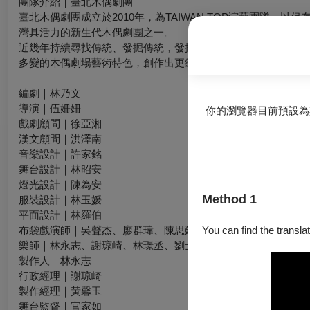
團隊介紹｜臺北木偶劇團
臺北木偶劇團成立於2010年，為TAIWAN TOP演藝團隊
灣具活力的新生代木偶劇團之一。
近幾年持續尋找傳統、發掘傳統，發揮過去習藝時所累積的豐富
多變的木偶劇場藝術特色，創作出更細膩、精緻的表演方式，吸
編劇｜林乃文
導演｜伍姍姍
你的瀏覽器目前預設為
戲劇顧問｜徐亞湘
漢文顧問｜洪澤南
音樂設計｜許家銘
舞台設計｜林昭安
燈光設計｜陳為安
Method 1
服裝設計｜林玉媛
平面設計｜林羅伯
You can find the translat
布袋戲演師｜吳聲杰、廖群瑋、陳思廷、林瑞騰、林凱翔
樂師｜林永志、謝琼崎、林璟丞、劉士聞、林宸弘、王祥亮
製作人｜林永志
行政經理｜謝琼崎
製作經理｜黃馨玉
舞台監督｜官家如