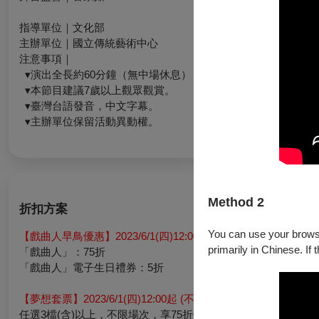
指導單位｜文化部
主辦單位｜國立傳統藝術中心
注意事項｜
▾演出全長約60分鐘（無中場休息），每場次皆有演後座談。
▾本節目建議7歲以上觀眾觀賞。
▾臺灣台語發音，中文字幕。
▾主辦單位保留活動異動權。
Method 2
折扣方案
You can use your browser
【戲曲人早鳥優惠】2023/6/1(四)12:00至2023/6/6(二)24:00
primarily in Chinese. If 
「戲曲人」：75折
「戲曲人」電子生日禮券：5折
【夢想套票】2023/6/1(四)12:00起 (不限身分別皆可購買)
任選3檔(含)以上，不限場次，享75折優惠。