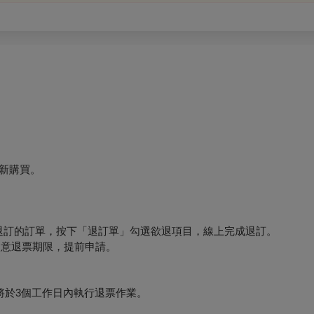
新購買。
要退訂的訂單，按下「退訂單」勾選欲退項目，線上完成退訂。
必留意退票期限，提前申請。
將於3個工作日內執行退票作業。