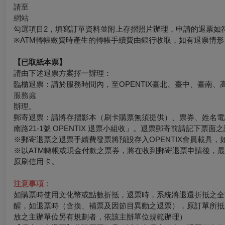
請至
網站
勾選項目2，填寫訂單資料並附上存摺照片辦理，申請的退票如
※ATM轉帳繳費時產生的轉帳手續費由銀行收取，如有退票情
【已取紙本票】
請由下述退票方案擇一辦理：
臨櫃退票：請於服務時間內，至OPENTIX臺北、臺中、臺南、
服務處
辦理。
郵寄退票：請將存摺影本（刷卡購票無須提供）、票券、姓名電話
南路21-1號 OPENTIX 退票小組收」。退票郵寄前請記下
※郵寄退票之退票手續費發票將預設存入OPENTIX會員載具，如有其
※以ATM轉帳或現金付款之票券，將在收到郵寄退票申請後，
原刷信用卡。
注意事項：
如購票時使用文化幣或點數折抵，退票時，系統將退還折抵之全
醒，如退票時（含換、補票及因節目異動之退票），原訂單所抵
放之主辦單位另有規劃者，依該主辦單位規範辦理）