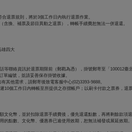
符合退票規則，將於3個工作日內執行退票作業。
形（含換、補票及節目異動之退票），轉帳手續費恕無法一併退還。
高雄四大
等聯絡資訊於退票期限前（郵戳為憑），掛號郵寄至「100012臺
票面之訂單編號，並請妥善保存掛號收據。
他需求，請郵寄後致電客服中心(02)3393-9888。
最遲10個工作日內轉帳至所提供之存摺帳戶；以刷卡付款之票券，退
額文化幣，並於扣除退票手續費後，優先退還點數，再將剩餘款項
用的點數、文化幣、優惠券已逾使用效期，恕無法補發或展延效期