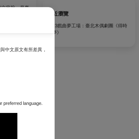
創立宗旨，是臺
最近瀏覽
式下，以多元及
2023戲曲夢工場：臺北木偶劇團《得時
の夢》
能與中文原文有所差異，
our preferred language.