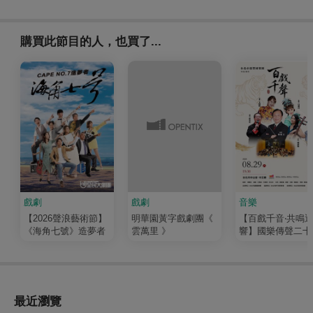
購買此節目的人，也買了...
戲劇
戲劇
音樂
【2026聲浪藝術節】
明華園黃字戲劇團《
【百戲千音‧共鳴
《海角七號》造夢者
雲萬里 》
響】國樂傳聲二十
─絲竹情長續今朝
最近瀏覽