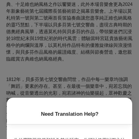
典、十足維也納風格之作以饗樂迷，此外本場音樂會更為2024
年新象藝術第七屆國際長笛藝術節之揭幕音樂會。上半場以莫
札特第一號與第二號兩首長笛協奏曲讓您盡享純正維也納風格
的靈巧慧黠，下半場以貝多芬第七號交響曲，盡現古典時期的
德奧經典風華，透過莫札特與貝多芬的作品，帶領樂迷們沉浸
於18世紀末與19世紀初的時代風雲；體驗當時宮廷貴族藝術風
格中的絢爛與溫厚，以莫札特作品特有的優雅旋律線與浪漫情
懷，與貝多芬作品風格的嚴謹織度、結構與節奏營造，邀您親
臨鑑賞古典維也納風格經典。
1812年，貝多芬第七號交響曲問世，作品中每一樂章均強調
「舞蹈」要素的存在。甚至，在最後一個樂章中，宛若忘我的
吶喊，從音樂透出的光彩，宛若諸神的仙樂揚起，眾神歡慶之
舞般。不過，您可曾知，此時的貝多芬其實已經近乎全聾。第
七號交響曲在其交響曲系列作品中，就作品風格、創作手法上
分析而論，被視為又一新里程碑。其第二樂章因帶著哀而不傷
Need Translation Help?
的憂鬱色調，在當代影視作品常作配樂之用而受普羅大眾所熟
知。