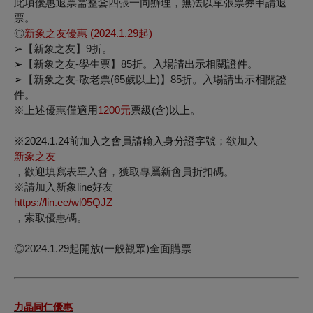
此項優惠退票需整套四張一同辦理，無法以單張票券申請退
票。
◎
新象之友優惠
(2024.1.29
起
)
➢
【新象之友】
9
折
。
➢
【新象之友
-
學生票】
85
折
。入場請出示相關證件。
➢
【新象之友
-
敬老票
(65
歲以上
)
】
85
折
。入場請出示相關證
件。
※
上述優惠
僅適用
1200
元
票級
(
含
)
以上。
※
2024.1.24
前加入之會員請輸入身分證字號；
欲加入
新象之友
，歡迎填寫表單入會，獲取專屬新會員折扣碼。
※
請加入
新象
line
好友
https://lin.ee/wl05QJZ
，索取優惠碼。
◎
2024.1.29
起開放
(
一般觀眾
)
全面購票
力晶同仁優惠