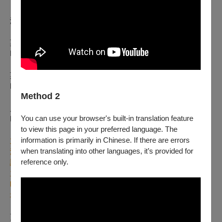
演出曲目 Programme
莫札特G大調第一號長笛協奏曲
Mozart: Flute Concert No.1 in G Major K.313
莫札特D大調第二號長笛協奏曲
Mozart: Flute Concert No.2 in D Major K.314
Method 2
貝多芬第七號交響曲
You can use your browser's built-in translation feature
Beethoven: Symphony No.7 in A Major Op.92
to view this page in your preferred language. The
information is primarily in Chinese. If there are errors
力晶美學藝堂
when translating into other languages, it’s provided for
演前導聆
reference only.
講題：
神童vs.樂聖 — 走進舒茲心中的維也納風格
主講：林仁斌/台灣蹦藝術協會理事長
時間： 18:30-19:15
地點：國家音樂廳大廳（18:20一號門 開放入場）
更多資訊 More Info