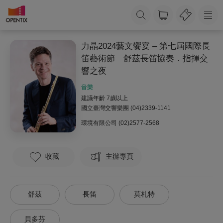
力晶2024藝文饗宴 – 第七屆國際長
笛藝術節 舒茲長笛協奏．指揮交
響之夜
音樂
建議年齡 7歲以上
國立臺灣交響樂團
(04)2339-1141
環境有限公司
(02)2577-2568
收藏
主辦專頁
舒茲
長笛
莫札特
貝多芬