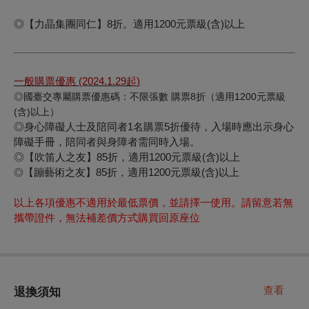
◎【力晶集團同仁】8折。適用1200元票級(含)以上
一般購票優惠
(2024.1.29
起
)
◎
國臺交專屬購票優惠碼：不限張數 購票8折（適用1200元票級
(含)以上）
◎
身心障礙人士及陪同者
1
名購票
5
折優待，入場時應出示身心
障礙手冊，陪同者與身障者需同時入場。
◎【吹笛人之友】85折，適用1200元票級(含)以上
【蹦藝術之友】85折，適用1200元票級(含)以上
◎
以上各項優惠不適用於最低票價，並請擇一使用。請留意若無
攜帶證件，無法補差價方式購買回原座位
查看
退換須知