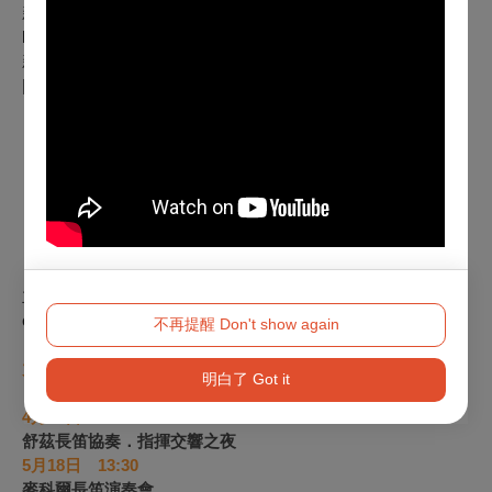
新象官網 Official Website｜
http://www.newaspect.org.tw/2024schutz
新象粉專 Facebook Page
|
www.facebook.com/newaspect
http://
主辦單位保有節目內容異動權 The program is subject to
change
不再提醒 Don't show again
力晶2024藝文饗宴
–
第七屆國際長笛藝術節 系列音樂會
明白了 Got it
4
月26日 19:30
舒茲長笛協奏．指揮交響之夜
5
月18日 13:30
麥科爾長笛演奏會