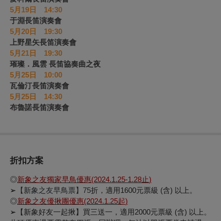
5
月19日 14:30
于淵長笛演奏會
5
月20日 19:30
上野星矢長笛演奏會
5
月21日 19:30
璀璨．風雲 長笛協奏曲之夜
5
月25日 10:00
瓦倫汀長笛演奏會
5
月25日 14:30
布魯諾長笛演奏會
折扣方案
◎
新象之友獨家早鳥優惠
(2024.1.25-1.28
止
)
➢
【新象之友早鳥票】
75
折
，適用
1600
元票級
(
含
)
以上。
◎
新象之友優揪團優惠
(2024.1.25
起
)
➢
【新象好友一起揪】買三送一，適用
2000
元票級
(
含
)
以上。