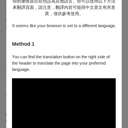
你的瀏覽器目前預設為其他語言。你可以使用以下方法
而新象藝術向來對於國際藝壇與友人知根知底；對於舒茲於的
來翻譯頁面，請注意，翻譯內容可能與中文原文有所差
藝術表現，與其個人之音樂見地知其甚深，身為維也納愛樂當
異，僅供參考使用。
家長笛首席，舒茲近年除了以獨奏家身份活躍於樂壇之外，這
回更將以指揮家身份現身臺灣。因此，新象藝術向藝術家提出
It seems like your browser is set to a different language.
將華格納定位為「舞之聖化」 (The Apotheosis of Dance) 的貝
多芬第七號交響曲，一來為舒茲轉型為樂團指揮之在臺首次隆
重獻藝，再者更為第七屆長笛國際藝術節許下鼓舞歡慶開鑼的
Method 1
美好喻意。
You can find the translation button on the right side of
無論您是古典饕客或是初來乍到的古典嚐新客，2024年春天新
the header to translate the page into your preferred
象藝術邀您一同徜徉一場屬於維也納經典之德奧風雲，盡享古
language.
典風格之精華的樂之饗宴！
藝術家 Artists
長笛｜卡爾-海因茨．舒茲 Karl-Heinz Schütz
指揮｜卡爾-海因茨．舒茲 Karl-Heinz Schütz
NTSO國立臺灣交響樂團 National Taiwan Symphony
Orchestra