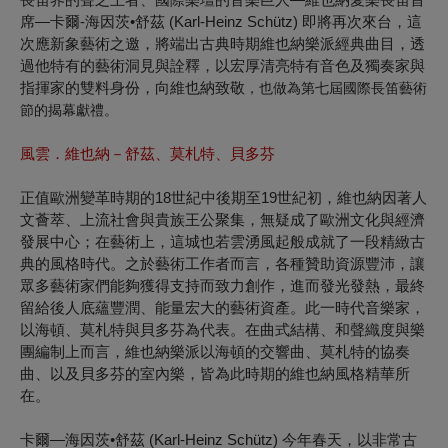
席—卡爾-海因茨•舒茲 (Karl-Heinz Schütz) 即將再次來台，這
次應新象藝術之邀，將端出古典時期維也納樂派經典曲目，透
過他特有的藝術洞見與詮釋，以宏厚清亮特有音色及獨奏家與
指揮家的雙料身份，向維也納致敬
，也做為第七屆國際長笛藝術
節的揭幕獻禮。
風雲．維也納
－舒茲、莫札特、貝多芬
正值歐洲變革時期的18世紀中後期至19世紀初，維也納因著人
文薈萃、上流社會與貴族王公聚集，無疑成了歐洲文化與經濟
發展中心；在藝術上，這城也若雲湧風起般成就了一段精緻古
典的風格時代。之於藝術工作者而言，各種贊助資源豐沛，讓
眾多藝術家們能夠獲得支持而致力創作，進而發光發熱，最終
留給後人底蘊豐潤、能量宏大的藝術資產。此一時代音樂家，
以海頓、莫札特與貝多芬為代表。在曲式結構、和聲織度與樂
團編制上而言，維也納樂派以海頓的交響曲、莫札特的協奏
曲、以及貝多芬的室內樂，皆為此時期的維也納風格精華所
在。
卡爾—海因茨•舒茲 (Karl-Heinz Schütz) 今年春天，以非常古