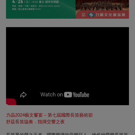
力晶2024藝文饗宴 – 第七屆國際長笛藝術節
舒茲長笛協奏．指揮交響之夜
長笛界的聲之王者、國際樂壇的音樂巨人—維也納愛樂長笛首