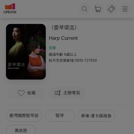
《愛琴環流》
Harp Current
音樂
建議年齡 6歲以上
粉月亮音樂劇場
0935-727818
收藏
主辦專頁
臺灣國際豎琴節
豎琴
希琳‧潘卡羅格魯
萬依慈