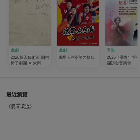
戲劇
戲劇
音樂
2026秋天藝術節 四把
職男人生4-笑の祭典
2026亞洲青年管
椅子劇團 ✕ 大衛．吉
團訪台音樂會
塞森《如果我有寫信
給你》
最近瀏覽
《愛琴環流》