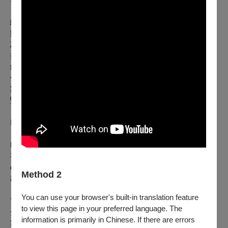
畢業日內瓦音樂院以及美國印第安納大學。紮實的學院派訓
練讓她活躍於古典豎琴、土耳其傳統音樂、即興演奏、當代音
樂、探戈和半舞臺表演等表演領域。除了古典豎琴外，她亦不
忘傳統，為「土耳其豎琴」 (çeng) 計劃的創建者，數十年的
持續研究並保存推廣，在豎琴史上擁有獨特的地位。從挖掘及
錄製寶貴的土耳其豎琴傳統音樂曲目外，她也重新編曲及創
作，與傳統連結又超越傳統的豎琴音樂。Şirin曾於二十多個國
家舉辦豎琴音樂會，也錄製十二張專輯與出版數十冊《土耳其
豎琴音樂集》。
Noël Wan
2022年一舉奪下世界最頂尖的豎琴大賽—USA International
Harp Competition金牌獎，她在雙重國籍下選擇代表臺灣出
賽，因為父母都來自台灣的她，一直深深感受到Taiwan
deserve attention。這將是萬依慈得獎後首次回臺的公開演
Method 2
出。
You can use your browser's built-in translation feature
Yerko Lorca
to view this page in your preferred language. The
全球音樂獎最佳作曲人與最佳音樂製作人。他以世界擊樂起
information is primarily in Chinese. If there are errors
家，多方涉獵南美康加鼓、爵士鼓、西非金盃鼓、缽、澳洲原