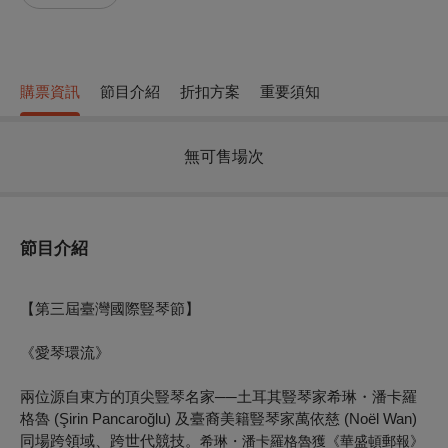
購票資訊
節目介紹
折扣方案
重要須知
無可售場次
節目介紹
【第三屆臺灣國際豎琴節】
《愛琴環流》
兩位源自東方的頂尖豎琴名家──土耳其豎琴家希琳・潘卡羅
格魯 (Şirin Pancaroğlu) 及臺裔美籍豎琴家萬依慈 (Noël Wan)
同場跨領域、跨世代競技。
希琳・潘卡羅格魯
獲《華盛頓郵報》