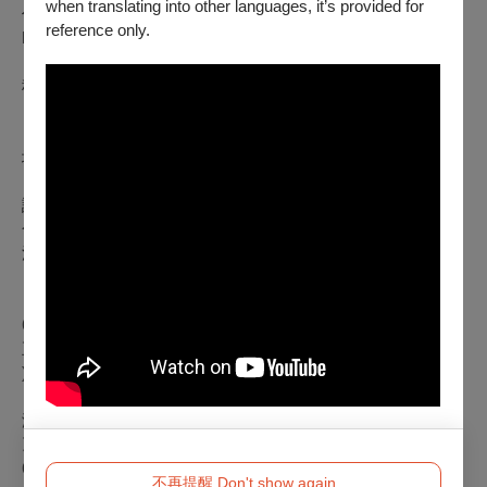
when translating into other languages, it’s provided for
住民樂器Didgeridoo和框鼓，2009年前往西非巴馬科靜修
reference only.
Kora，師承葛萊美獎得主Toumani Diabate當代科拉琴、
「Ensemble Instrumental du Mali」Mamadou Kouyaté的傳統
科拉琴， Jeliba Baba 的傳統西非 Jaliyaa 說書藝術。 2014年
自組研究團隊復刻出伊比利半島上古樂器「塔特西里拉琴」
（Tartessian Lyre），並以古西班牙和希臘語吟唱著地中海流
域古老詩歌，將古曲重新改編創作。個人出版西非豎琴專輯
《Sankofa》、《21 cuerdas》，並與多位國際音樂家共創民
謠專輯《Sonambé》，2019年以YK樂團發行小說＋音樂的複
合式系列專輯《方舟》首部曲。巡演足跡遍及西班牙、瑞士、
法國、美國、巴西、哥倫比亞、日本、臺灣等地。
【第三屆臺灣國際豎琴節】系列節目
6/21 (
五
) 19:30
《
海洋派對
》
6/22 (
不再提醒 Don't show again