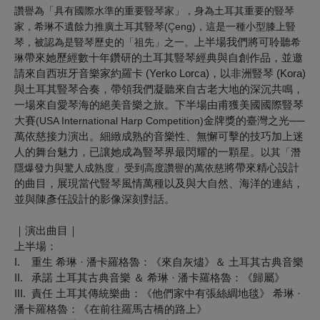
讚譽為「具有國際水準的重要豎琴家
」，身為土耳其重要的豎琴
家，希琳不遺餘力推廣土耳其豎琴
(
Ç
eng)
，這是一種小型膝上豎
上半場我們將可聆聽
琴，被認為是豎琴歷史的「祖先」之一。
希
帶來她歷經數十年鑽研的土耳其豎琴經典與自創作品，並邀
琳
請來自西班牙音樂家約羅卡 (Yerko Lorca)，以非洲豎琴 (Kora)
與土耳其豎琴合奏，帶領我們凝聽來自古老大地的深沉共鳴，
一場來自愛琴海的絕美音樂之旅。下半場由甫獲美國國際豎琴
大賽
金牌獎的臺灣之光──
(USA International Harp Competition)
萬依慈接力演出。細緻成熟的音樂性、無懈可擊的技巧加上迷
人的舞台魅力，已讓她成為豎琴界最閃耀的一顆星。
以其「潛
將帶來精心設計
隱爆發力與驚人成熟度」受到高度讚譽的
萬依慈
的曲目，展現當代豎琴風情萬種以及與大自然、海洋的連結，
並與陳彥任設計的影像深刻對話。
｜演出曲目｜
上半場：
I. 重⽣
希琳 · 潘卡羅格魯：《來⾃灰燼》＆ ⼟耳其古典⾳樂
II. 承諾
⼟耳其古典⾳樂 ＆ 希琳 · 潘卡羅格魯：《歸屬》
III. 責任
⼟耳其傳統樂曲：《他們家中有張絲綢地毯》 希琳 ·
潘卡羅格魯：《在前往羅⾺古橋的路上》