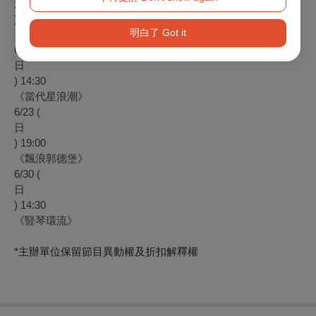
六
) 19:30
明白了 Got it
《愛琴環流》
6/23 (
日
) 14:30
《當代星浪潮》
6/23 (
日
) 19:00
《飄浪郭德堡》
6/30 (
日
) 14:30
《豎琴環流》
*主辦單位保留節目異動權及折扣解釋權