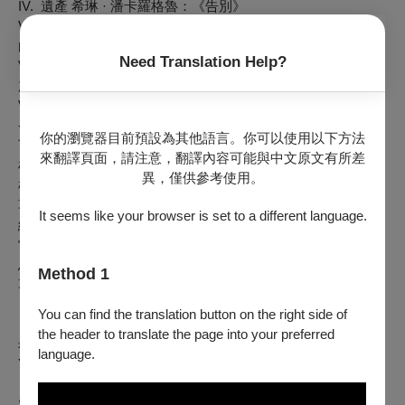
IV. 遺產
希琳 · 潘卡羅格魯：《告別》
V. 團結
希琳 · 潘卡羅格魯：《哭泣的紅鶴》 ⼟耳其傳統樂
曲：《愛者不朽》
Need Translation Help?
VI. 創造
⼟耳其古典⾳樂 ＆ 希琳 · 潘卡羅格魯：《早安隆
加》
VII. 多元
非洲豎琴獨奏 & 非洲豎琴與⼟耳其傳統豎琴雙重奏
---------------------------------------------------------------------------------
你的瀏覽器目前預設為其他語言。你可以使用以下方法
下半場：
來翻譯頁面，請注意，翻譯內容可能與中文原文有所差
杜尼耶：奇幻鳥舍，選自《意象》組曲第四號，作品39
異，僅供參考使用。
杜韻：《內在海洋》
葛拉納多斯：〈少女與夜鶯〉，選自《哥雅畫集》
It seems like your browser is set to a different language.
維拉─羅伯斯 (1887-1959)：黑天鵝之歌
雷德媛：〈禮儀之樂〉、〈日本俳句I〉、〈山中寺廟之
鳥〉、〈日本俳句III〉、〈滿州人〉，選自《來自東方之門》
Method 1
葛令卡
：
《雲雀》
You can find the translation button on the right side of
｜演出名單｜
the header to translate the page into your preferred
Şirin Pancaroğlu
、萬依慈
Noël Wan
、約羅卡
希琳・潘卡羅格魯
language.
Yerko Lorca
Şirin Pancaroğlu