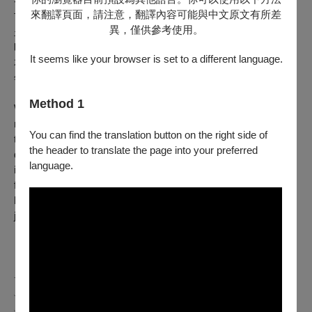
香港名導陳果以兒童的純真視角凝視無奈現實，鏡頭深入九龍
來翻譯頁面，請注意，翻譯內容可能與中文原文有所差
市井，每個場景及情節皆乘載著濃厚的人情趣味和世代記憶，
異，僅供參考使用。
呈現老香港的世代鄉愁之餘，也見證著九七前後政治及社會的
時局變遷。緊接在《香港製造》、《去年煙花特別多》之後，
It seems like your browser is set to a different language.
本片為陳果成名代表作「香港三部曲」完美收尾，打敗《花樣
年華》奪下當屆金馬獎最佳原著劇本。
Method 1
Wise nine-year-old Little Cheung often spends time with his
mahjong-loving grandmother and works as a delivery boy at
You can find the translation button on the right side of
the restaurant run by his father. He also befriends Fan, the
the header to translate the page into your preferred
daughter of illegal Chinese immigrants. Their days of
language.
innocence and simplicity are interrupted, though, as Fan's
family is found out and Cheung unexpectedly learns that he
has an estranged older brother and immediately sets out on a
journey to find his lost sibling.
⟢ 𝟐𝟎𝟐𝟒 第𝟐𝟔屆台北電影節 ⟣
﹏﹏﹏﹏﹏﹏﹏﹏﹏﹏﹏﹏﹏﹏﹏﹏﹏﹏﹏﹏﹏﹏﹏﹏﹏﹏﹏
﹏﹏ ​