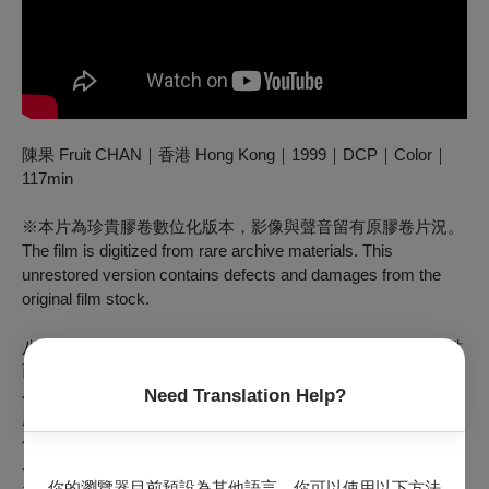
陳果 Fruit CHAN｜香港 Hong Kong｜1999｜DCP｜Color｜
117min
※本片為珍貴膠卷數位化版本，影像與聲音留有原膠卷片況。
The film is digitized from rare archive materials. This
unrestored version contains defects and damages from the
original film stock.
八歲男孩祥仔時常幫家裡的茶餐廳送外賣，因機靈可愛的個性
而廣獲街坊喜愛，時常獲得小費打賞。某天，一位背景神祕的
Need Translation Help?
小女孩前來店裡應徵幫手，雖然立刻被祥爸趕走，好奇女孩來
歷的祥仔卻暗中追了上去，並以小費利潤和女孩建立起合夥關
係。當大人們正為主權移交而未雨綢繆，孩子們則仍沉浸在兩
小無猜的世界中，不知自己的生活即將迎來巨大的改變。
你的瀏覽器目前預設為其他語言。你可以使用以下方法