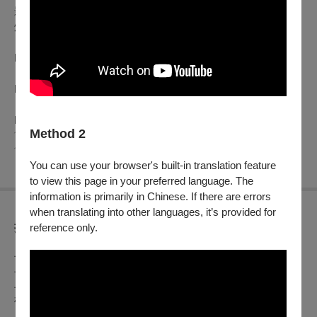
影展：𝟔.𝟐𝟏 — 𝟕.𝟎𝟐
頒獎典禮：𝟕.𝟎𝟔
．官方網站：
http://www.taipeiff.taipei
．Instagram：
https://www.instagram.com/taipeiff
．FACEBOOK：
https://www.facebook.com/TaipeiFilmFestival
Method 2
﹋﹋﹋﹋﹋﹋﹋﹋﹋﹋﹋﹋﹋﹋﹋﹋﹋﹋﹋﹋﹋﹋﹋﹋﹋﹋﹋
﹋﹋
You can use your browser's built-in translation feature
to view this page in your preferred language. The
information is primarily in Chinese. If there are errors
when translating into other languages, it’s provided for
折扣方案
reference only.
早鳥票券
早鳥票：每張190元
早鳥日場票：每張150元
敬老愛心票：每張120元
早鳥票銷售期間：6/9（日）12：00至6/20（四）23：59止