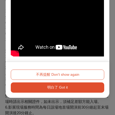
單場票券
全票：每張240元
學生票：每張210元
平日日場票：每張170元
敬老愛心票：每張120元
單場票銷售期間：6/21（五）00：00起
注意事項：
1.電影片長超過150分鐘，各種票價需加收20元。特殊票價依
個別規定。
2.影展期間可於臺北市中山堂、光點華山、信義威秀影展現場
服務台售票處購票。
不再提醒 Don't show again
3.日場票：限週一至週五17：59以前開演之場次。
4.敬老愛心票：僅供年滿65歲以上長者或身心障礙人士與乙名
明白了 Got it
必要陪同者（須同時入場）購買。
5.持學生票、敬老愛心票或台北市文化基金會員工優惠票，入
場時請出示相關證件，如未出示，須補足差額方能入場。
6.影展現場服務時間為每日該場地首場開演前30分鐘起至末場
開演後20分鐘止。