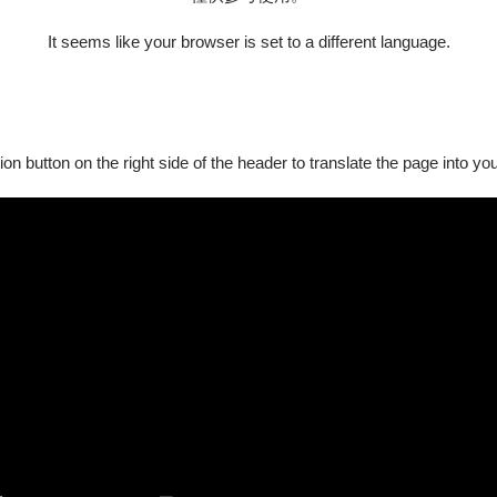
It seems like your browser is set to a different language.
ion button on the right side of the header to translate the page into y