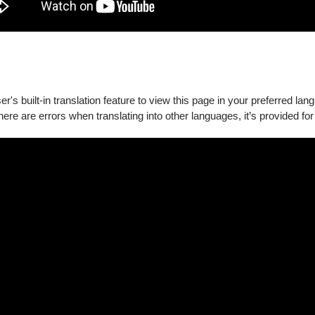
's built-in translation feature to view this page in your preferred lan
there are errors when translating into other languages, it’s provided for