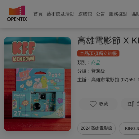
首頁
藝術節及活動
旗艦館
公告
服務據點
協
高雄電影節 X 
本品項須獨立結帳
類別：
商品
分級：
普遍級
主辦：
高雄市電影館
(07)551-
收藏
2024高雄電影節
KINGJ