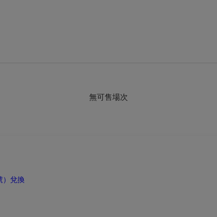
無可售場次
號）兌換