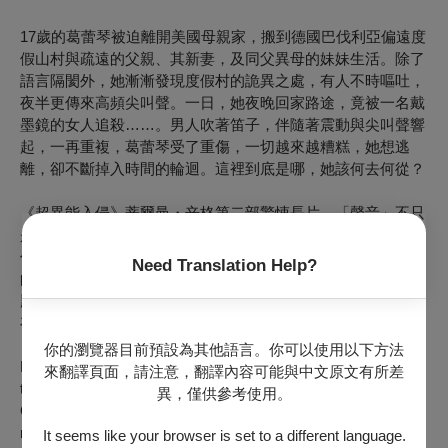
17歲的葛蕾琴被迫離開美國母親家，搬到德國巴伐利亞偏遠度
假山村與疏遠的父親、其新妻，及同父異母的妹妹生活。除了
語言隔閡外，她漸漸發現度假村的詭異之處，有人不時嘔吐，
夜半更傳來高頻尖叫聲。一日，她夜晚回家路途，竟被一名戴
墨鏡的女人追殺……。男人吹著笛子，伴隨著震動與尖叫聲響
起，一再重複，葛蕾琴受了重傷，一切越來越糟糕，她想逃
離，卻不斷掉入時間的輪迴。這裡到底是哪，她該何去何從？
《超異能入侵》蒂爾曼・辛格第二部驚悚長片，「聲音」不只
是敘事母題，更成為能操控影像，並存在其中的角色。八〇年
代的迷幻音樂，搭配聲音「震動」的影像效果和形成時間迴圈
Need Translation Help?
的剪接，製造出同角色在度假村體會的封閉恐懼體。以原文標
題「布穀鳥」為隱喻，鳥的鳴音與繁殖特性，這是一場關於生
存與生殖權的血腥遊戲，以及隨之而來青春的死亡威脅。
你的瀏覽器目前預設為其他語言。你可以使用以下方法
Reluctantly, 17-year-old Gretchen leaves her American home
來翻譯頁面，請注意，翻譯內容可能與中文原文有所差
to live with her father, who has just moved into a resort in the
異，僅供參考使用。
German Alps with his new family. Arriving at their future
residence, they are greeted by Mr. König, her father's boss,
It seems like your browser is set to a different language.