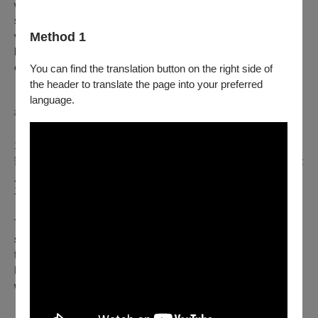
who takes an inexplicable interest in Gretchen's mute half-
sister Alma. Something doesn't seem right in this tranquil
vacation paradise. Gretchen is plagued by strange noises and
Method 1
bloody visions until she discovers a shocking secret that also
concerns her own family.
You can find the translation button on the right side of
the header to translate the page into your preferred
language.
蒂爾曼・辛格 Tilman SINGER
1988年生於德國萊比錫，畢業於科隆媒體藝術學院。曾拍攝多
部短片、廣告與音樂錄影帶等。2018年首部驚悚長片《超異能
入侵》於柏林影展首映，《魔音穿谷》為其第二部長片作品，
再次入選柏林影展，並獲布魯塞爾奇幻影展銀烏鴉獎。
Tilman SINGER was born in Leipzig, Germany in 1988. He
studied at the Academy of Media Arts Cologne. His debut
feature film,
Luz
, premiered in 2018 at Berlinale in the
Perspektive Deutsches Kino section. He currently lives and
works in Berlin.