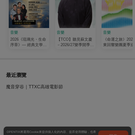
音樂
音樂
音樂
2026《琉璃光・生命
【TCO】聽見蘇文慶
《命運之旅》202
序章》— 經典文學清
－2026/27樂季開季音
東回響樂團夏季巡
唱劇
樂會
最近瀏覽
魔音穿谷｜TTXC高雄電影節
OPENTIX將運用Cookie來提供個人化的內容、提昇使用體驗，也希