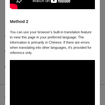
𐓷𐓏 𝟚𝟘𝟚𝟜 高雄電影節：青春卡住 𐓏𐓷
​ 𝒦𝒶𝑜𝒽𝓈𝒾𝓊𝓃𝑔 ℱ𝒾𝓁𝓂 ℱ𝑒𝓈𝓉𝒾𝓋𝒶𝓁
Method 2
⚲ 影展放映￤𝟙𝟘.𝟙𝟚－𝟙𝟘.𝟚𝟟
⚲ 官方網站￤
You can use your browser's built-in translation feature
https://www.kff.tw/
to view this page in your preferred language. The
information is primarily in Chinese. If there are errors
⚲ Facebook￤
when translating into other languages, it’s provided for
https://kcg-kfa.pse.is/6cxvn8
reference only.
⚲ Instagram￤
https://kcg-kfa.pse.is/6al5bt
折扣方案