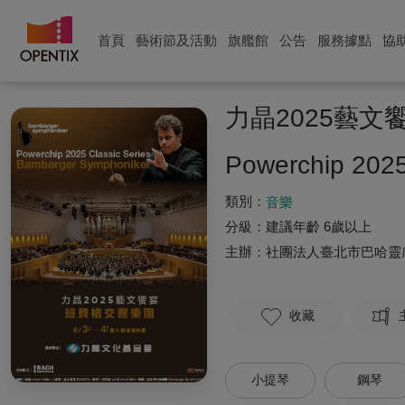
首頁
藝術節及活動
旗艦館
公告
服務據點
協
力晶2025藝文
Powerchip 2025
類別：
音樂
分級：
建議年齡 6歲以上
主辦：
社團法人臺北市巴哈靈
收藏
小提琴
鋼琴