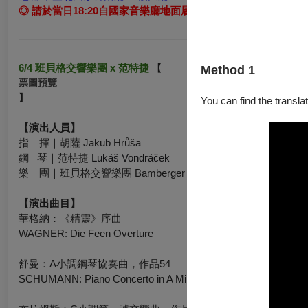
◎ 請於當日18:20自國家音樂廳地面層信義路側售票口（一號
6/4 班貝格交響樂團 x 范特捷
【
Method 1
票圖預覽
】
You can find the translat
【演出人員】
指 揮｜胡薩 Jakub Hrůša
鋼 琴
｜范特捷
Lukáš Vondráček
樂 團
｜
班貝格交響樂團
Bamberger Symphoniker
【演出曲目】
華格納：《精靈》序曲
WAGNER: Die Feen Overture
舒曼：A小調鋼琴協奏曲，作品54
SCHUMANN: Piano Concerto in A Minor, Op. 54