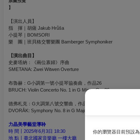
票圖預覽
】
【演出人員】
指 揮｜胡薩 Jakub Hrůša
小提琴
｜
BOMSORI
樂 團
｜
班貝格交響樂團
Bamberger Symphoniker
【演出曲目】
史麥塔納：《兩位寡婦》序曲
SMETANA: Zwei Witwen Overture
布魯赫：G小調第一號小提琴協奏曲，作品26
BRUCH: Violin Concerto No. 1 in G Minor, Op. 26
德弗札克：G大調第八號交響曲，作品88
DVORǍK: Symphony No. 8 in G Major, Op. 88
力晶美學藝堂導聆
時 間丨2025年6月3日 18:30
你的瀏覽器目前預設為
地 點丨臺北國家音樂廳 一樓大廳