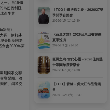
一。自1946
他們為巴伐利亞
【TCO】聽見蘇文慶－2026/27樂
全球產生共
季開季音樂會
2026/9/15 (二) 19:30
do雜誌》
《命運之旅》2026台東回響樂團
際大賽、伊莉莎
夏季巡演
尼奧夫斯基國際
金會2020年第
2026/8/9 (日) 14:30
巨風之鳴·當代心靈－2026佳偶聲
合唱團年度音樂會
2026/11/7 (六) 14:30
國里爾國家交響
家交響樂團、雅
音樂節、鋼琴交
【TCO】音緣－吳大江作品音樂
會
2026/12/26 (六) 19:30