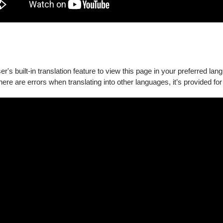
門）或一樓信義路側坡道入口（四號門）進場
's built-in translation feature to view this page in your preferred lan
there are errors when translating into other languages, it’s provided for