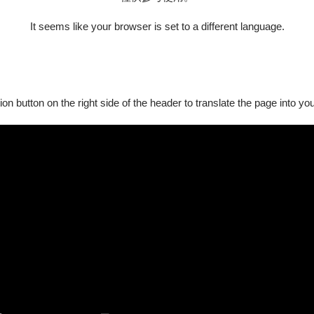
門）或一樓信義路側坡道入口（四號門）進場
It seems like your browser is set to a different language.
ion button on the right side of the header to translate the page into y