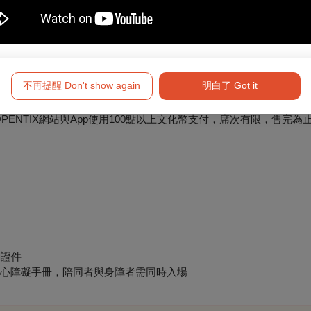
身心障礙手冊，陪同者與身障者需同時入場
不再提醒 Don't show again
明白了 Got it
示專屬折扣方案】
僅限於OPENTIX網站與App使用100點以上文化幣支付，席次有限，售完為
關證件
身心障礙手冊，陪同者與身障者需同時入場