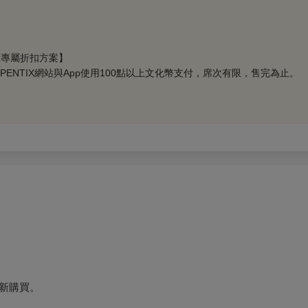
示專屬折扣方案】
僅限於OPENTIX網站與App使用100點以上文化幣支付，席次有限，售完為止。
新購買。