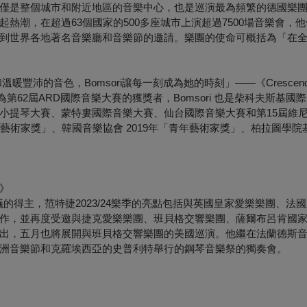
僅是整個城市和附近地區的音樂中心，也是巡演最為頻繁的德國樂團之
熱潮，在超過63個國家的500多座城市上演超過7500場音樂會，
到世界各地著名音樂廳和音樂節的邀請。樂團的使命可概括為「在
豐沛的音色，Bomsori讓每一刻成為她的時刻」——《Crescen
為第62屆ARD國際音樂大賽的獲獎者，Bomsori 也是柴科夫斯基國
小提琴大賽、蒙特婁國際音樂大賽、仙台國際音樂大賽和第15屆維
青年藝術家獎」、韓國音樂協會 2019年「青年藝術家獎」、柏拉圖學院基
》
議的得主，范特捷2023/24樂季的亮點包括與英國皇家愛樂樂團、法
作，並再度受邀與捷克愛樂樂團、班貝格交響樂團、薩爾布呂肯國
出，五月也將展開與班貝格交響樂團的美國巡演。他繼在法蘭德斯
洲音樂節和克羅埃西亞的史普利特舉行的鋼琴音樂祭的獨奏會。