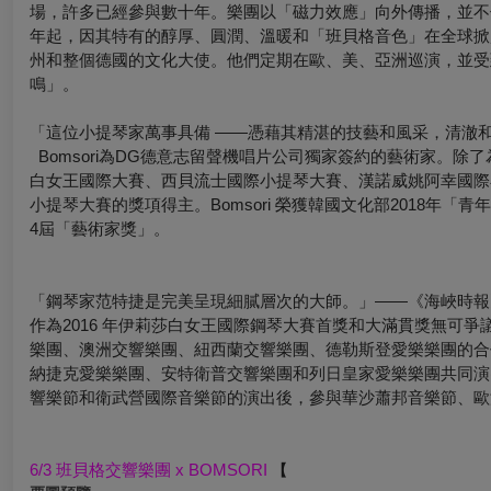
場，許多已經參與數十年。樂團以「磁力效應」向外傳播，並不
年起，因其特有的醇厚、圓潤、溫暖和「班貝格音色」在全球掀起
州和整個德國的文化大使。他們定期在歐、美、亞洲巡演，並受
鳴」。
「這位小提琴家萬事具備 ——憑藉其精湛的技藝和風采，清澈和溫暖
Bomsori為DG德意志留聲機唱片公司獨家簽約的藝術家。除了
白女王國際大賽、西貝流士國際小提琴大賽、漢諾威姚阿幸國際
小提琴大賽的獎項得主。Bomsori 榮獲韓國文化部2018年「
4屆「藝術家獎」。
「鋼琴家范特捷是完美呈現細膩層次的大師。」——《海峽時報
作為2016 年伊莉莎白女王國際鋼琴大賽首獎和大滿貫獎無可爭
樂團、澳洲交響樂團、紐西蘭交響樂團、德勒斯登愛樂樂團的合
納捷克愛樂樂團、安特衛普交響樂團和列日皇家愛樂樂團共同演
響樂節和衛武營國際音樂節的演出後，參與華沙蕭邦音樂節、歐
6/3 班貝格交響樂團 x BOMSORI
【