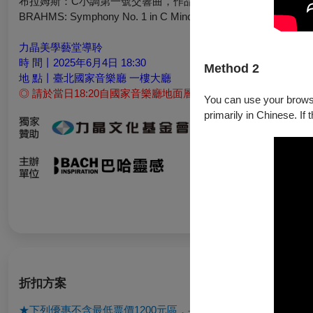
布拉姆斯：C小調第一號交響曲，作品68
BRAHMS: Symphony No. 1 in C Minor, Op. 68
力晶美學藝堂導聆
時 間丨2025年6月4日 18:30
Method 2
地 點丨臺北國家音樂廳 一樓大廳
◎ 請於當日18:20自國家音樂廳地面層信義路側售票口（一號
You can use your browser
primarily in Chinese. If 
折扣方案
★
下列優惠不含最低票價1200元區，身障票除外★