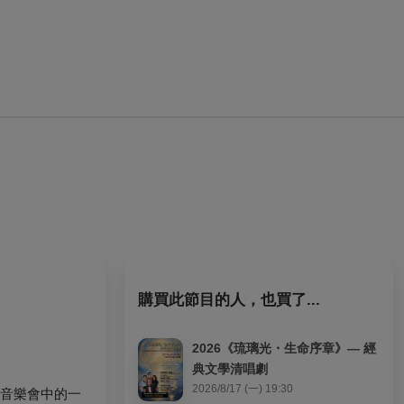
購買此節目的人，也買了...
2026《琉璃光・生命序章》— 經
典文學清唱劇
2026/8/17 (一) 19:30
列音樂會中的一