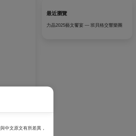
最近瀏覽
力晶2025藝文饗宴 — 班貝格交響樂團
能與中文原文有所差異，