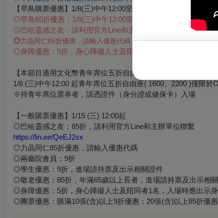
【早鳥購票優惠】1/8(三)中午12:00至1/15 (三)中午11:59
◎
早鳥85折優惠：1/8(三)中午12:00至1/15 (三)中午11:59
◎
巴哈靈感之友：請利用官方Line和主辦單位聯繫
◎
力晶同仁85折優惠，請輸入優惠代碼
◎
身障優惠：5折，身心障礙人士及陪同者1名，入場時應出示
【本節目適用文化幣青年席位五折自由座優惠，提供之場次將顯
1/8 (
三)中午12:00 起青年席位五折自由座( 1600、2200 )
※
持青年席位票券者，請憑證件（身分證或健保卡）入場
【一般購票優惠】1/15 (三) 12:00起
◎
巴哈靈感之友：85折，請利用官方Line和主辦單位聯繫
https://lin.ee/QeEJ2sx
◎力晶同仁85折優惠，請輸入優惠代碼
◎
兩廳院會員：9折
◎
學生優惠：9折，進場請持票及出示相關證件
◎
敬老優惠：85折，年滿65歲以上長者，進場請持票及出示相
◎
身障優惠：5折，身心障礙人士及陪同者1名，入場時應出示
◎
團票優惠：購滿10張(含)以上9折優惠；20張(含)以上85折優惠