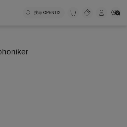
搜尋 OPENTIX
phoniker