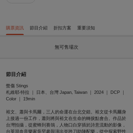
購票資訊
節目介紹
折扣方案
重要須知
無可售場次
節目介紹
螫傷 Stings
札維耶‧特拉 ｜ 日本、台灣 Japan, Taiwan ｜ 2024 ｜ DCP ｜
Color ｜ 19min
裕文、蕭與卡馬爾，三人的命運在台北交錯。裕文從卡馬爾身
上接過一份工作，蕭則將與裕文在生命的轉捩點會合。作品於
台灣拍攝，從蜜蜂到賽鴿，人物口白穿插於詩意流動的影像，
台英混血音樂家吳罕參與演出並跨刀助陣配樂，從中探索野性