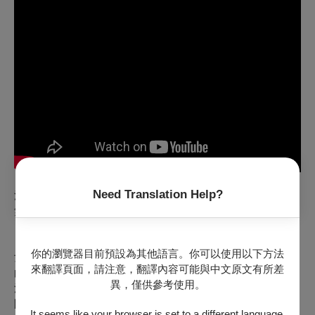
Need Translation Help?
洗 Gurgling
無岳 Christine Margaret WU ｜ 台灣 Taiwan ｜ 2025 ｜ DCP
｜ Color ｜ 13min
你的瀏覽器目前預設為其他語言。你可以使用以下方法
女子過著日復一日的枯燥主婦生活，和丈夫之間的熱情已如蒼
來翻譯頁面，請注意，翻譯內容可能與中文原文有所差
白斑駁的屋牆，也似同住屋簷下關係疏離的公公與婆婆。一日
異，僅供參考使用。
洗澡時，透過浴室窗戶發現對面頂樓有一對偷窺的雙眼，女子
開始自我窺視日漸初老的身軀，刻骨銘心的青春回憶，以及內
It seems like your browser is set to a different language.