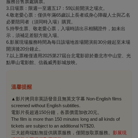
服務台售票處購票。
3.日場票：限週一至週五17：59以前開演之場次。
4.敬老愛心票：僅供年滿65歲以上長者或身心障礙人士與乙名
必要陪同者（須同時入場）購買。
5.持學生票、敬老愛心票，入場時請出示相關證件，如未出
示，須補足差額方能入場。
6.影展現場服務時間為每日該場地首場開演前30分鐘起至末場
開演後20分鐘止。
7.以上票種僅適用2025第27屆台北電影節於臺北市中山堂、光
點華山電影館、信義威秀影城放映。
溫馨提醒
▲影片拷貝非英語發音且無英文字幕 Non-English films
screened without English subtitles.
電影片長超過150分鐘，各票價需加收20元。
The film is more than 150 minutes long and all kinds of
tickets are subject to an additional NT$20.
三大超商端點無提供購票服務，僅開放取票服務。
影展現