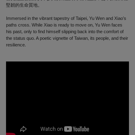
堅韌的生命質地。
Immersed in the vibrant tapestry of Taipei, Yu Wen and Xiao’s
paths cross. While Xiao is ready to move on, Yu Wen faces
his past, only to find himself slipping back into the comfort of
the status quo. A poetic vignette of Taiwan, its people, and their
resilience.