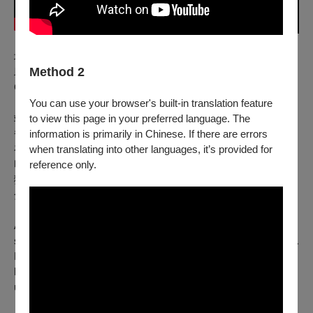
地獄哽 Hellish gags
Method 2
邱孝尊 CHIU Hsiao-tsun ｜ 台灣 Taiwan ｜ 2025 ｜ DCP ｜
Color ｜ 18min
You can use your browser's built-in translation feature
站立喜劇演員阿原晚上要登台演出，整天借錢又遊手好閒的爸
to view this page in your preferred language. The
爸卻突然驟逝，笑話還沒寫完，馬上要到醫院處理後事。登場
information is primarily in Chinese. If there are errors
在即，他看著爸爸留下的遺物，心中默默做出決定……。潘客
when translating into other languages, it’s provided for
印主演，喜劇明星黃豪平、微笑丹尼跨刀演出；站上舞台，地
reference only.
獄哽葷素不忌又真情流露，生活荒謬、愁緒難解，就在短短幾
分鐘的表演裡正面迎擊。
A stand-up comedian performs a routine about his father's
sudden passing, only to be met with silence from the audience.
However, an unexpected incident exposes his deep longing for
his father’s love. His absurd yet heartfelt performance
ultimately earns him a roaring ovation.