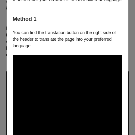
心深處暗潮洶湧的慾望。她難以壓抑體內無以名狀的蠢蠢欲
動，決定作出行動。
「你很美，但是你沒有想像力。」——郝譽翔《洗》
Method 1
Living under the same roof with her aging in-laws and
You can find the translation button on the right side of
inattentive husband, a young housewife's mundane life is
the header to translate the page into your preferred
stirred when she suspects someone of gazing at her through
language.
her shower window. With growing nameless desire and
uneasiness, she begins to rethink her way of living.