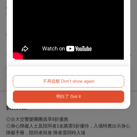
2. Barnes: Concerto for Tuba, Op.96巴恩斯：低音號協奏
曲，作品96
3. Tchaikovsky: “1812” Overture, Op. 49, TH 49柴可夫斯基：
《1812序曲》，作品49
高雄衛武營音樂廳場：
1. Tchaikovsky: “1812” Overture, Op. 49, TH 49柴可夫斯基：
《1812序曲》，作品49
2. Mozart: Violin Concerto No 5 in A major, K 219莫札特：A
大調第五號小提琴協奏曲，作品219
3. Tchaikovsky: Symphony No. 6 in B minor, Op. 74柴可夫斯
基：B小調第六號交響曲，作品74
不再提醒 Don't show again
明白了 Got it
折扣方案
◎台大交響樂團團員享8折優惠
◎身心障礙人士及陪同者1名購票5折優待，入場時應出示身心
障礙手冊，陪同者與身 障者需同時入場