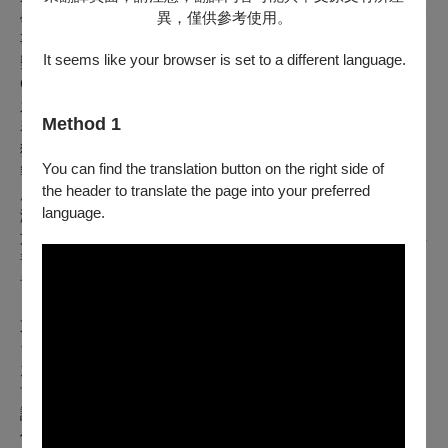
異，僅供參考使用。
學院，師事Philippe Aïche；國立巴黎高等音樂暨舞蹈學院，師
事Jean-Jacques Kantorow，以第一獎(全票通過)及評審恭賀
It seems like your browser is set to a different language.
獎畢業；及慕尼黑音樂暨表演藝 術大學，師事Ana
Chumachenco，取得小提琴、室內樂大師級最高演奏文憑。
之後，考入慕尼 黑愛樂樂團學院。 曾任慕尼黑愛樂第一小提
Method 1
琴、巴塞爾交響樂團第二樂團首席、深圳交響樂團首席，亦曾
獲邀擔 任英國皇家愛樂、馬來西亞愛樂、杭州愛樂、國家交
You can find the translation button on the right side of
響樂團、臺北市立交響樂團及長榮交響樂 團之客席樂團首
the header to translate the page into your preferred
席。 另外，曾與國家交響樂團、臺北市立交響樂團、國立臺
language.
灣交響樂團及慕尼黑青年管弦樂團合作 演出協奏曲;兩度入選
文建會「第三、四屆音樂人才庫」；並獲「2007永豐愛樂古典
菁英獎」首 獎、最佳潛力新人獎及德國學術交流總署(DAAD)
音樂獎學金。
東吳松怡廳場 - 小提琴學生獨奏家/楊靜
台南人，現就讀台大會計系三年級。
九歲考入台南市永福國小音樂班，主修小提琴，期間擔任樂團
首席並獲選黃俊文大師班指導，以術科第一名畢業；國高中就
讀台南市港明高級中學；現就讀國立台灣大學會計系，同時擔
任台大交響樂團首席。112學年度台北市學生音樂比賽小提琴