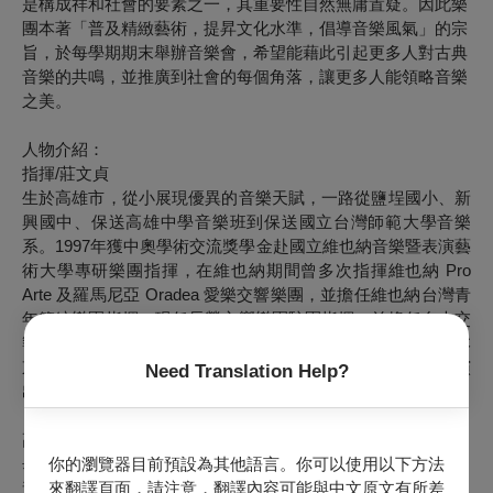
是構成祥和社會的要素之一，其重要性自然無庸置疑。因此樂
團本著「普及精緻藝術，提昇文化水準，倡導音樂風氣」的宗
旨，於每學期期末舉辦音樂會，希望能藉此引起更多人對古典
音樂的共鳴，並推廣到社會的每個角落，讓更多人能領略音樂
之美。
人物介紹：
指揮/莊文貞
生於高雄市，從小展現優異的音樂天賦，一路從鹽埕國小、新
興國中、保送高雄中學音樂班到保送國立台灣師範大學音樂
系。1997年獲中奧學術交流獎學金赴國立維也納音樂暨表演藝
術大學專研樂團指揮，在維也納期間曾多次指揮維也納 Pro
Arte 及羅馬尼亞 Oradea 愛樂交響樂團，並擔任維也納台灣青
年管絃樂團指揮。現任長榮交響樂團駐團指揮，並擔任台大交
響樂團指揮，先後多次指揮長榮交響樂團於國家音樂廳、日本
東京國際會議中心、美國洛杉磯、上海音樂廳及台灣各地等演
Need Translation Help?
出音樂會，其指揮風格自然感人，深受聽眾喜愛。
高雄衛武營音樂廳場 – 小提琴獨奏家/張景婷
你的瀏覽器目前預設為其他語言。你可以使用以下方法
畢業於基隆市成功小學、師大附中音樂班，師事蕭敦化、蘇正
來翻譯頁面，請注意，翻譯內容可能與中文原文有所差
途、塗鳳玹及林克昌老師。 留學期間，就讀於市立巴黎音樂