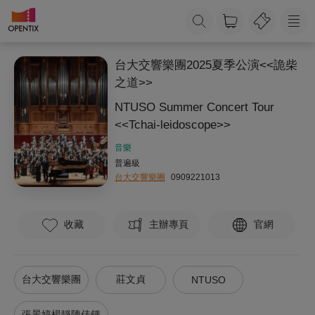
台大交響樂團2025夏季公演<<詭柴
之道>>
NTUSO Summer Concert Tour
<<Tchai-leidoscope>>
音樂
普遍級
台大交響樂團
0909221013
收藏
主辦專頁
官網
台大交響樂團
莊文貞
NTUSO
張景婷楊靜陳佳鍾