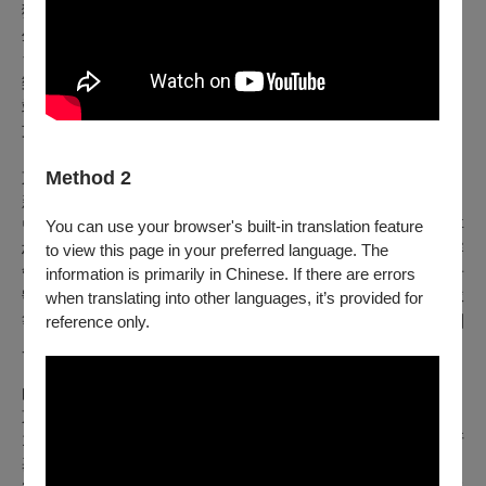
獨奏大專B組獲得第一名，代表台北市榮獲112學年度全國學
生音樂比賽小提琴獨奏大專B組特優第一名；獨奏以外，也與
台大交響的朋友組成鋼琴五重奏，榮獲112學年度全國學生音
樂比賽鋼琴五重奏大專B組特優。曾師事陳德峰、翁兆瑩、陳
靖媖、吳孟平、陳沁紅老師，現師事魏靖儀老師；亦曾受黃俊
文、胡乃元大師班指導。
Method 2
東吳松怡廳場 – 低音號學生獨奏家/陳佳鍾
新北人，現就讀台大土木所交通組碩一
曾就讀文華國小、林口國中、建國中學但都不是音樂班，師事
You can use your browser's built-in translation feature
林昀宏、林禮文和蔡孟昕老師。曾多次參加全國學生音樂比賽
to view this page in your preferred language. The
管樂合奏以及銅管五重奏獲得特優，並曾擔任許多樂團之低音
information is primarily in Chinese. If there are errors
號首席，如建國中學校友管樂團、臺大管樂團、師大管樂隊
when translating into other languages, it’s provided for
等。現除擔任台大交響低音號首席之外，也擔任臺大管樂團團
reference only.
員與幻響交響管樂團團員。
曲目 -
東吳大學松怡廳場：
1. Tchaikovsky: Violin Concerto in D major, Op. 35柴可夫斯
基：D大調小提琴協奏曲，作品35