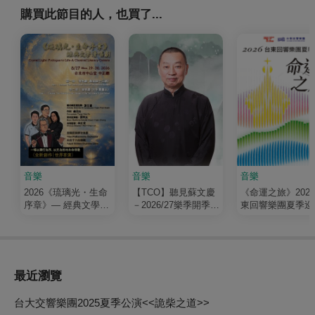
購買此節目的人，也買了...
音樂
音樂
音樂
2026《琉璃光・生命
【TCO】聽見蘇文慶
《命運之旅》202
序章》— 經典文學清
－2026/27樂季開季音
東回響樂團夏季巡
唱劇
樂會
最近瀏覽
台大交響樂團2025夏季公演<<詭柴之道>>