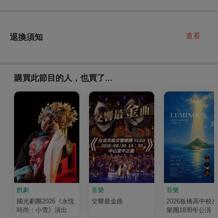
查看
退換須知
購買此節目的人，也買了...
戲劇
音樂
音樂
國光劇團2026《永恆
交響最金曲
2026板橋高中校
時尚：小雪》演出
樂團18周年公演《