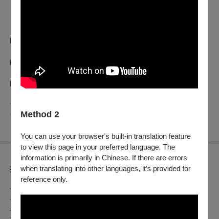
國際新導演頒獎典禮：𝟔.𝟐𝟒
台北電影獎頒獎典禮：𝟕.𝟎𝟓
．官方網站：
http://www.taipeiff.taipei
​．Instagram：
https://www.instagram.com/taipeiff
​．FACEBOOK：
https://www.facebook.com/TaipeiFilmFestival
﹋﹋﹋﹋﹋﹋﹋﹋﹋﹋﹋﹋﹋﹋﹋﹋﹋﹋﹋﹋﹋﹋﹋﹋﹋﹋﹋
Method 2
﹋﹋﹋
You can use your browser's built-in translation feature
to view this page in your preferred language. The
information is primarily in Chinese. If there are errors
when translating into other languages, it’s provided for
折扣方案
reference only.
早鳥票券
早鳥票：每張200元
早鳥日場票：每張160元