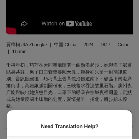
賈樟柯 JIA Zhangke ｜ 中國 China ｜ 2024 ｜ DCP ｜ Color
｜ 111min
千禧年初，巧巧在大同舞廳隨著一曲熱浪起步，她與浪子斌哥
貼身共舞，男子口口聲聲要闖天涯，轉身卻只留一封簡訊道
別。音訊斷絕後，巧巧背上舊背包沿鐵道南下：礦區下崗潮席
捲街巷，高鐵銀弧割開稻浪，三峽蓄水吞沒故里石階。廣州夜
店旋燈映出她疲憊目光，口罩下的呼吸在空城夜裡迴盪，沉默
成為她量度國土脈動的刻度，愛情是唯一指北，腳步始未停
歇。
《風流一代》是中國第六代導演代表人物賈樟柯，與繆思趙濤
自2000 年來第12 次合作。他將多年漏網鏡頭、DV影帶、手機
Need Translation Help?
直拍與4K畫面縫成拼貼，林強調配環境噪音、合成低頻與九〇
金曲，聲景宛若心電圖，刻錄著時代湧動下的城市；影像與聲