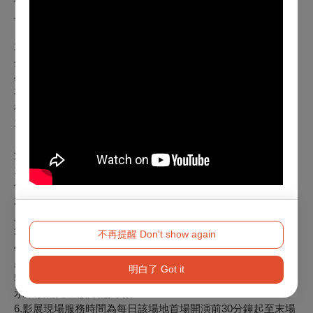
敬老愛心票：每張125元
早鳥票銷售期間：6/8 (日) 20：00 至 6/19 (四) 23：59止
單場票券
全票：每張250元
學生票：每張220元
平日日場票：每張180元
敬老愛心票：每張125元
單場票銷售期間：6/20 (五) 00：00起
注意事項：
1.電影片長超過150分鐘，各種票價需加收20元。特殊票價依
個別規定。
2.影展期間可於臺北市中山堂、光點華山、信義威秀影展現場
服務台售票處購票。
3.日場票：限週一至週五17：59以前開演之場次。
不再提醒 Don't show again
4.敬老愛心票：僅供年滿65歲以上長者或身心障礙人士與乙名
必要陪同者（須同時入場）購買。
明白了 Got it
5.持學生票、敬老愛心票，入場時請出示相關證件，如未出
示，須補足差額方能入場。
6.影展現場服務時間為每日該場地首場開演前30分鐘起至末場