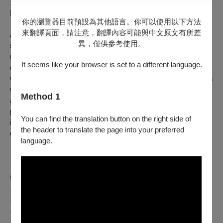
景同頻共振，引領觀者穿越時空裂隙，窺見記憶斷片與未來脈
動。
你的瀏覽器目前預設為其他語言。你可以使用以下方法
來翻譯頁面，請注意，翻譯內容可能與中文原文有所差
An enduring but fragile love story shared by Qiaoqiao and Bin,
異，僅供參考使用。
set in China, from the early 2000s to the present day. Caught
up in each other, Qiaoqiao and Bin enjoy all that the city has to
It seems like your browser is set to a different language.
offer, singing and dancing — until one day, Bin finds himself
wanting to try his luck in a bigger place than Datong. He leaves
without any notice. Some time later, Qiaoqiao decides to go on
Method 1
a journey to find him. Spanning 21 years, the film offers a new
perspective on contemporary China, and a glimpse into
You can find the translation button on the right side of
individual experiences under turbulent emotional and social
the header to translate the page into your preferred
changes.
language.
𓊆⬳𝟐𝟎𝟐𝟓第𝟐𝟕屆台北電影節⬳𓊇
𓂃𓂃𝒯𝒶𝒾𝓅𝑒𝒾𝐹𝒾𝓁𝓂𝐹𝑒𝓈𝓉𝒾v𝒶𝓁𓂃𓂃
﹏﹏﹏﹏﹏﹏﹏﹏﹏﹏﹏﹏﹏﹏﹏﹏﹏﹏﹏﹏﹏﹏﹏﹏﹏﹏﹏
﹏﹏﹏
影展：𝟔.𝟐𝟎— 𝟕.𝟎𝟓