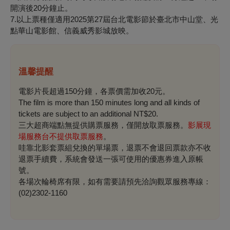
開演後20分鐘止。
7.以上票種僅適用2025第27屆台北電影節於臺北市中山堂、光
點華山電影館、信義威秀影城放映。
溫馨提醒
電影片長超過150分鐘，各票價需加收20元。
The film is more than 150 minutes long and all kinds of
tickets are subject to an additional NT$20.
三大超商端點無提供購票服務，僅開放取票服務。
影展現
場服務台不提供取票服務
。
哇靠北影套票組兌換的單場票，退票
不會退回票款
亦不收
退票手續費，系統會發送一張可使用的優惠券進入原帳
號。
各場次輪椅席有限，如有需要請預先洽詢觀眾服務專線：
(02)2302-1160