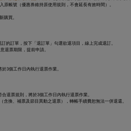
入原帳號（優惠券維持原使用規則，不會延長有效時間）。
新購買。
要退訂的訂單，按下「退訂單」勾選欲退項目，線上完成退訂。
必留意退票期限，提前申請。
將於3個工作日內執行退票作業。
符合退票規則，將於3個工作日內執行退票作業。
形（含換、補票及節目異動之退票），轉帳手續費恕無法一併退還。