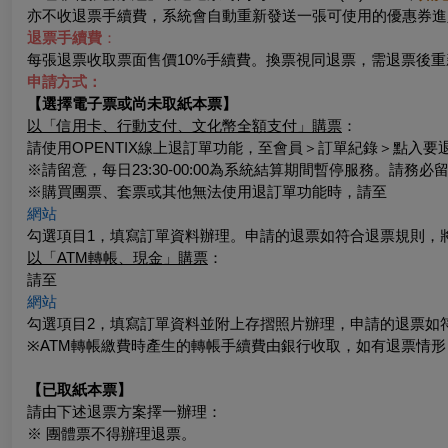
亦不收退票手續費，系統會自動重新發送一張可使用的優惠券進
退票手續費
：
每張退票收取票面售價10%手續費。換票視同退票，需退票後重
申請方式：
【選擇電子票或尚未取紙本票】
以「信用卡、行動支付、文化幣全額支付」購票
：
請使用OPENTIX線上退訂單功能，至會員＞訂單紀錄＞點入
※
請留意，每日23:30-00:00為系統結算期間暫停服務。請務
※
購買團票、套票或其他無法使用退訂單功能時，請至
網站
勾選項目1，填寫訂單資料辦理。申請的退票如符合退票規則，
以「ATM轉帳、現金」購票
：
請至
網站
勾選項目2，填寫訂單資料並附上存摺照片辦理，申請的退票如
※
ATM轉帳繳費時產生的轉帳手續費由銀行收取，如有退票情
【已取紙本票】
請由下述退票方案擇一辦理：
※ 團體票不得辦理退票。