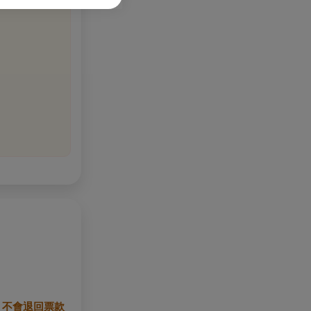
，
不會退回票款