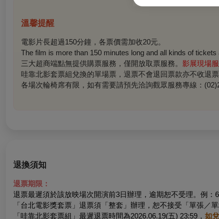
溫馨提醒
電影片長超過150分鐘，各票價需加收20元。
The film is more than 150 minutes long and all kinds of tickets
三大超商端點無提供購票服務，僅開放取票服務。
影展現場服
哇靠北影套票組兌換的單場票，退票
不會退回票款
亦不收退票
各場次輪椅席有限，如有需要請預先洽詢觀眾服務專線：(02)230
退換須知
退票期限：
退票最遲須於該放映場次開演前3日辦理，逾期恕不受理。例：6/
「台北電影獎套票」退票須「整套」辦理，恕不接受「單張／單
「哇靠北影套票組」最遲退票時間為2026.06.19(五) 23:59，
如