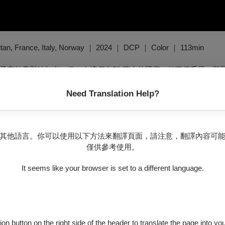
e, Italy, Norway ｜ 2024 ｜ DCP ｜ Color ｜ 113min
子容貌竟與她如出一轍。在這僅有70 萬人的國度，好事傳千里，醜
白，她踏上尋找影中人的旅途，藉著走訪鄰鎮、探詢親友，試圖拼
吟唱村裡那首「被偷走」的歌曲，定能喚回心愛的孫女。
Need Translation Help?
傳統歌謠的挪用，映襯不丹現代化下，自我與文化的消逝。羅德溫
音樂家輕撥琴弦，主角緩緩哼唱，情思暗伏於記憶深處，兀自沉吟
其他語言。你可以使用以下方法來翻譯頁面，請注意，翻譯內容可
al pornographic video. To prove her innocence, she travels to the sou
僅供參考使用。
r doppelgänger, Meto, has left Bhutan. Unconvinced, Nima digs deeper 
avel the fragments of Meto’s life, she becomes entangled in a web of 
It seems like your browser is set to a different language.
lizes she is the only one who can solve Meto’s disappearance.
ion button on the right side of the header to translate the page into y