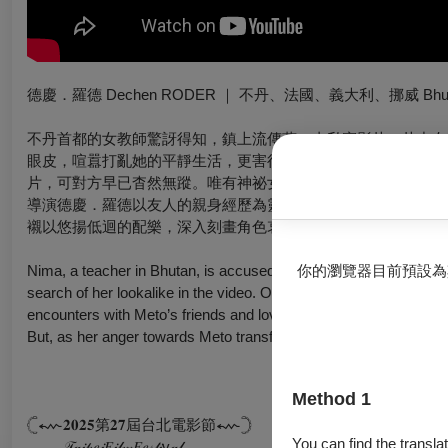
德慶．羅德 Dechen RODER ｜ 不丹、法國、義大利、挪威 Bhutan, Franc
不丹首都的女教師驚訝得知，鎮上流傳著一支私密影片，片中女
眼皮，喧囂打亂她的平靜生活，更害得她失去教職。為了自證清
片，可對方早已杳然無蹤。唯有神祕女子的祖母堅信，只要她能
導演德慶．羅德以友人的親身經歷為靈感，藉女性身分的剝奪與
襯以悠揚低迴的配樂，深入刻畫角色哀而不傷的情感紋理。片中
你的瀏覽器目前預設為
Nima, a teacher in Bhutan, is accused of being in a non-consensu
search of her lookalike in the video. Once there, she is told he
encounters with Meto’s friends and lovers. As Nima begins to unr
But, as her anger towards Meto transforms into concern, she rea
Method 1
𓊆⬳𝟐𝟎𝟐𝟓第𝟐𝟕屆台北電影節⬳𓊇
You can find the translat
𓂃𓂃𝒯𝒶𝒾𝓅𝑒𝒾𝐹𝒾𝓁𝓂𝐹𝑒𝓈𝓉𝒾v𝒶𝓁𓂃𓂃