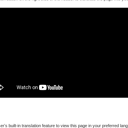
﹏﹏
﹋﹋
's built-in translation feature to view this page in your preferred lan