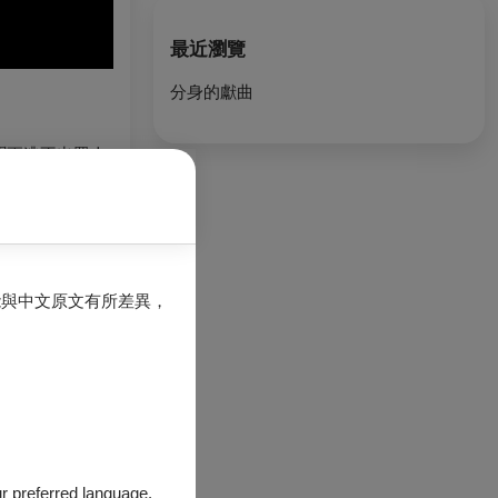
最近瀏覽
分身的獻曲
聞更逃不出眾人
湊那人的生活碎
柔詩意的筆觸，
。
能與中文原文有所差異，
th of Bhutan in
through close
uncertainty.
our preferred language.