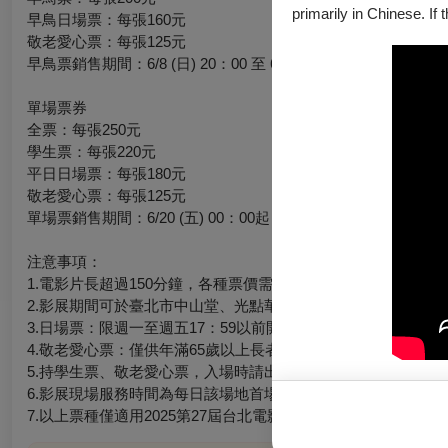
primarily in Chinese. If 
早鳥日場票：每張160元
敬老愛心票：每張125元
早鳥票銷售期間：6/8 (日) 20：00 至 6/19 (四) 23：59止
單場票券
全票：每張250元
學生票：每張220元
平日日場票：每張180元
敬老愛心票：每張125元
單場票銷售期間：6/20 (五) 00：00起
注意事項：
1.電影片長超過150分鐘，各種票價需加收20元。特殊票價依個
2.影展期間可於臺北市中山堂、光點華山、信義威秀影展現場服
3.日場票：限週一至週五17：59以前開演之場次。
4.敬老愛心票：僅供年滿65歲以上長者或身心障礙人士與乙名
5.持學生票、敬老愛心票，入場時請出示相關證件，如未出示
6.影展現場服務時間為每日該場地首場開演前30分鐘起至末場開
7.以上票種僅適用2025第27屆台北電影節於臺北市中山堂、