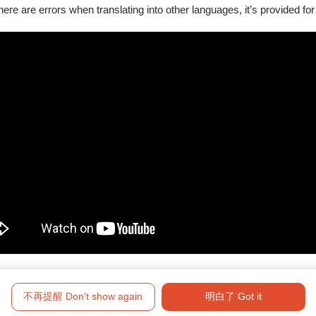
there are errors when translating into other languages, it’s provided for
別規定。
務台售票處購票。
必要陪同者（須同時入場）購買。
，須補足差額方能入場。
演後20分鐘止。
光點華山電影館、信義威秀影城放映。
不再提醒 Don't show again
明白了 Got it