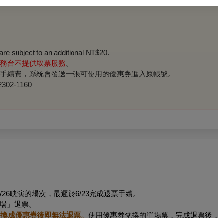
 are subject to an additional NT$20.
務台不提供取票服務
。
手續費，系統會發送一張可使用的優惠券進入原帳號。
2-1160
26映演的場次，最遲於6/23完成退票手續。
場」退票。
兌換成優惠券後即無法退票。
使用優惠券兌換的單場票，完成退票後