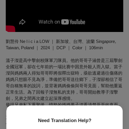
劉慧伶 Ne l i c i a LOW ｜ 新加坡、台灣、波蘭 Singapore,
Taiwan, Poland ｜ 2024 ｜ DCP ｜ Color ｜ 106min
溫子滐是高中擊劍校隊軍刀隊員。他的哥哥子涵曾是三屆擊劍
全國冠軍，卻在七年前的一場比賽中因意外殺人而入獄。當子
滐與媽媽兩人得知哥哥即將假釋出獄時，亟欲逃避過往傷痛的
媽媽只想眼不見為淨，準備把哥哥送往鄉下，子滐卻相信了哥
哥自稱無辜的說詞，並背著媽媽偷偷與哥哥見面，幫助他重返
正常生活。為了回報子滐無私的支持，哥哥開始教導子滐擊
劍，兄弟之間再次建立起深厚感情。
發現兄弟私下重聚後，憤怒的媽媽要子滐看清楚哥哥的真面
目，子滐卻始終不肯聽信她並堅持留在哥哥身邊。直到哥哥再
次捲入一起擊劍意外，子滐終於質疑起自己對哥哥的無條件信
Need Translation Help?
任。盛大的擊劍全國賽即將到來，子滐在對哥哥殘酷本性的恨