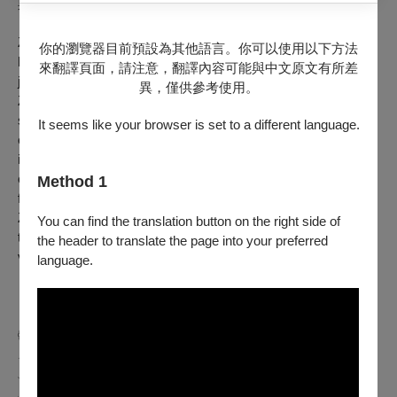
與對哥哥無法抹滅的愛之間掙扎著，被迫做出痛苦的選擇。
Zijie is a young fencer longing to reconnect with his older
你的瀏覽器目前預設為其他語言。你可以使用以下方法
brother, Zihan, who mysteriously returns after seven years in
來翻譯頁面，請注意，翻譯內容可能與中文原文有所差
juvenile prison for killing an opponent during a fencing match.
異，僅供參考使用。
Zijie believes Zihan's insistence that he is innocent and
secretly decides to help him, defying their mother's efforts to
It seems like your browser is set to a different language.
erase Zihan from their lives. In return, Zihan starts to train Zijie
in fencing and Zijie improves immensely. As the brothers grow
closer, their mother finds out that they have re-united and is
Method 1
furious at Zijie, yet Zijie stubbornly sticks by his brother. But
Zihan's hostile past is triggered after an argument, leaving Zijie
You can find the translation button on the right side of
to finally question whether his beloved brother might be a
the header to translate the page into your preferred
violent sociopath after all.
language.
𓊆⬳𝟐𝟎𝟐𝟓第𝟐𝟕屆台北電影節⬳𓊇
𓂃𓂃𝒯𝒶𝒾𝓅𝑒𝒾𝐹𝒾𝓁𝓂𝐹𝑒𝓈𝓉𝒾v𝒶𝓁𓂃𓂃
﹏﹏﹏﹏﹏﹏﹏﹏﹏﹏﹏﹏﹏﹏﹏﹏﹏﹏﹏﹏﹏﹏﹏﹏﹏﹏﹏
﹏﹏﹏