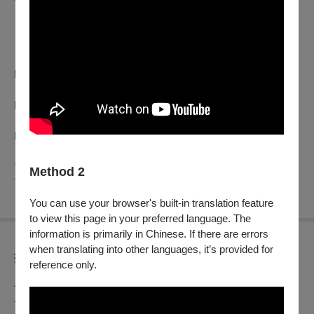
影展：𝟔.𝟐𝟎— 𝟕.𝟎𝟓
國際新導演頒獎典禮：𝟔.𝟐𝟒
台北電影獎頒獎典禮：𝟕.𝟎𝟓
．官方網站：
http://www.taipeiff.taipei
​．Instagram：
https://www.instagram.com/taipeiff
​．FACEBOOK：
https://www.facebook.com/TaipeiFilmFestival
﹋﹋﹋﹋﹋﹋﹋﹋﹋﹋﹋﹋﹋﹋﹋﹋﹋﹋﹋﹋﹋﹋﹋﹋﹋﹋﹋
Method 2
﹋﹋﹋
You can use your browser's built-in translation feature
to view this page in your preferred language. The
information is primarily in Chinese. If there are errors
when translating into other languages, it’s provided for
折扣方案
reference only.
早鳥票券
早鳥票：每張200元