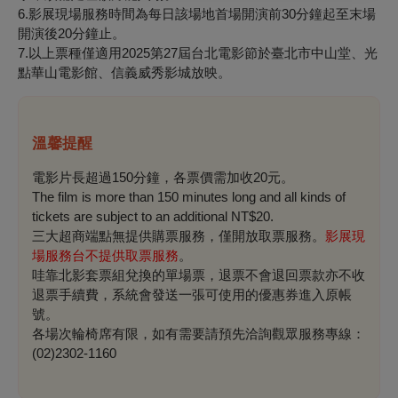
6.影展現場服務時間為每日該場地首場開演前30分鐘起至末場
開演後20分鐘止。
7.以上票種僅適用2025第27屆台北電影節於臺北市中山堂、光
點華山電影館、信義威秀影城放映。
溫馨提醒
電影片長超過150分鐘，各票價需加收20元。
The film is more than 150 minutes long and all kinds of
tickets are subject to an additional NT$20.
三大超商端點無提供購票服務，僅開放取票服務。
影展現
場服務台不提供取票服務
。
哇靠北影套票組兌換的單場票，退票
不會退回票款
亦不收
退票手續費，系統會發送一張可使用的優惠券進入原帳
號。
各場次輪椅席有限，如有需要請預先洽詢觀眾服務專線：
(02)2302-1160