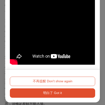
早鳥日場票：每張160元
敬老愛心票：每張125元
早鳥票銷售期間：6/8 (日) 20：00 至 6/19 (四) 23：59止
單場票券
全票：每張250元
學生票：每張220元
平日日場票：每張180元
敬老愛心票：每張125元
單場票銷售期間：6/20 (五) 00：00起
注意事項：
1.電影片長超過150分鐘，各種票價需加收20元。特殊票價依
個別規定。
2.影展期間可於臺北市中山堂、光點華山、信義威秀影展現場
服務台售票處購票。
不再提醒 Don't show again
3.日場票：限週一至週五17：59以前開演之場次。
4.敬老愛心票：僅供年滿65歲以上長者或身心障礙人士與乙名
明白了 Got it
必要陪同者（須同時入場）購買。
5.持學生票、敬老愛心票，入場時請出示相關證件，如未出
示，須補足差額方能入場。