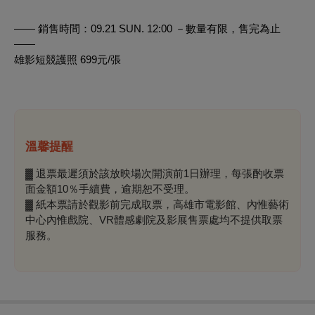
—— 銷售時間：09.21 SUN. 12:00 －數量有限，售完為止
——
雄影短競護照 699元/張
溫馨提醒
▓ 退票最遲須於該放映場次開演前1日辦理，每張酌收票
面金額10％手續費，逾期恕不受理。
▓ 紙本票請於觀影前完成取票，高雄市電影館、內惟藝術
中心內惟戲院、VR體感劇院及影展售票處均不提供取票
服務。