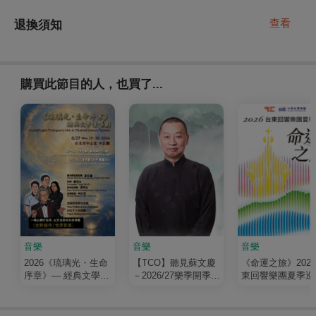
查看
退換須知
購買此節目的人，也買了...
音樂
音樂
音樂
2026《琉璃光・生命
【TCO】聽見蘇文慶
《命運之旅》202
序章》— 經典文學清
－2026/27樂季開季音
東回響樂團夏季巡
唱劇
樂會