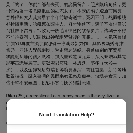
見「夠了！你們全部都去死」的詭異留言，照片陰暗角落，更
悄悄站著一名長髮批面的紅衣女子。不安的璃子透過前男友，
意外得知友人其實早在半年前離奇逝世，死因不明，然而帳號
卻持續更新，語氣宛如陌生人。好奇驅使下，璃子室友也嘗試
到社群下留言，卻收到一段毛骨悚然的致命影片，讓璃子不得
不前往臺灣，試圖找出神秘詛咒背後的真相……。人氣演員楊
宇騰YU再度主演宇賀那健一導演最新力作，與影視新秀海津
雪乃一同涉入咒怨謎團，遊走禁忌邊緣。身兼編劇的宇賀那，
將詭誕疏離的個人風格，加入臺式驚悚元素，深入並增添其電
影宇宙詭異感官。更號召邵奕玫、林思廷、夢多（大谷主
水），以及金鐘視后范瑞君等演員參演，前往苗栗、新竹等地
取景拍攝，融入臺灣的民間宗教風俗及廟宇、墳場等實景，加
倍衝擊不安氛圍，挑戰不寒而慄的絕對恐懼。
Riko (25), a receptionist at a trendy salon in the city, lives a
quiet life, sharing an apartment with her friend Airi. One day,
Riko notices eerie changes in the social media posts of her
Need Translation Help?
Taiwanese friend Shufen, who starts uploading cryptic videos.
Around the same time, a disfigured corpse washes ashore in
Taiwan. When Riko's attempts to contact Shufen fail, she