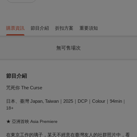
購票資訊
節目介紹
折扣方案
重要須知
無可售場次
節目介紹
咒死你 The Curse
日本、臺灣 Japan, Taiwan｜2025｜DCP｜Colour｜94min
｜
18+
★
亞洲首映
Asia Premiere
在東京工作的璃子，某天不經意在臺灣友人的社群照片中，看