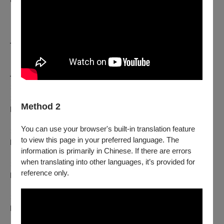
━━━━━━━━━━━━━━━
𝟮𝟬𝟮𝟱高雄電影節 ✖ 極度免疫
𝗞𝗮𝗼𝗵𝘀𝗶𝘂𝗻𝗴 𝗙𝗶𝗹𝗺 𝗙𝗲𝘀𝘁𝗶𝘃𝗮𝗹
━━━━━━━━━━━━━━━
✶ 影展放映 ​ ​ ​ 𝟭𝟬.𝟭𝟬-𝟭𝟬.𝟮𝟲
✶ 官方網站 ​ ​ ​
Method 2
https://www.kff.tw
You can use your browser's built-in translation feature
✶ IG雄精彩 ​ ​ ​
to view this page in your preferred language. The
https://pse.is/kffig
information is primarily in Chinese. If there are errors
when translating into other languages, it’s provided for
✶ Facebook ​
reference only.
https://pse.is/kffb
✶ YouTube ​ ​ ​
https://pse.is/kffyt