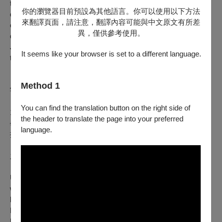
teams up with her ex-boyfriend Jiahao to investigate, only to
你的瀏覽器目前預設為其他語言。你可以使用以下方法
discover that Shufen died six months ago. Soon, supernatural
來翻譯頁面，請注意，翻譯內容可能與中文原文有所差
occurrences plague Riko and Airi, leading to Airi’s horrifying
異，僅供參考使用。
death. Desperate for answers, Riko heads to Taiwan with
Jiahao and Shufen’s sister Huijun to uncover the terrifying
It seems like your browser is set to a different language.
truth.
Method 1
宇賀那健一 UGANA Kenichi
You can find the translation button on the right side of
1984年生於日本神奈川縣，畢業於青山學院大學工商管理系。
the header to translate the page into your preferred
學生時期即以演員身分參與演出，後開始拍攝獨立製作電影，
language.
擅以奇幻異色、驚悚恐怖混搭各元素的B級片類型。代表作如
《異物 完全版》(2021)、《愛到殺必死》(2023)、《龐克樂才
之道》（2024）， 2025年完成臺日合製《咒死你》。
UGANA Kenichi is a prolific award-winning Japanese director,
writer, and producer. He is best known for his independent
horror and underground culture films, including
Ganguro Gals
Riot
,
Love Will Tear Us Apart
,
Visitors-Complete Edition
,
Extraneous Matter-Complete Edition
, and
The Gesuidouz
.