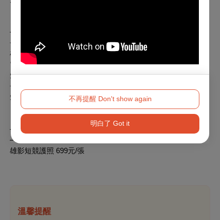
—— 銷售時間：10.10 FRI. 00:00 － 10.26 SUN. ——
長片全票 230元/張
雄影特約店家專屬優惠票 219元/張
電影館GOLD+會員優惠票 200元/張
短片優惠票 150元/張
長片愛心票 115元/張
短片愛心票 75元/張
不再提醒 Don't show again
明白了 Got it
—— 銷售時間：09.21 SUN. 12:00 －數量有限，售完為止
——
雄影短競護照 699元/張
溫馨提醒