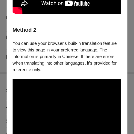
✶ IG雄精彩 ​ ​ ​
https://pse.is/kffig
Method 2
✶ Facebook ​
https://pse.is/kffb
You can use your browser's built-in translation feature
to view this page in your preferred language. The
✶ YouTube ​ ​ ​
information is primarily in Chinese. If there are errors
https://pse.is/kffyt
when translating into other languages, it’s provided for
reference only.
折扣方案
—— 早鳥銷售時間：09.21 SUN. 12:00 － 10.09 FRI. 23:59
——
長片優惠票 180元/張
短片優惠票 150元/張
長片愛心票 115元/張
短片愛心票 75元/張