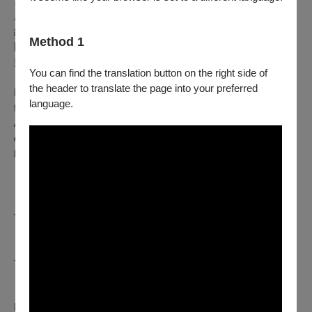
1988年生，畢業於弘益大學及韓國電影學院。關注朝鮮半島的
歷史與地緣議題，擅以節制敘事描繪高度政治化空間中的個體
經驗。《平壤禁戀》為其首部長片動畫作品，入選翠貝卡影展
Method 1
國際競賽、義大利遠東影展等，並獲得安錫動畫影展另類長片
競賽評審團獎肯定。
You can find the translation button on the right side of
the header to translate the page into your preferred
KIM Bo-sol graduated from Hongik University with a degree in
language.
film directing. He subsequently graduated from the Korean
Academy of Film Arts (KAFA), majoring in animation. He
directed the short films
Home and Unique Time
before making
his feature debut with
The Square
.
━━━━━━━━━━━━━━━
𝟮𝟬𝟮𝟱高雄電影節 ✖ 極度免疫
𝗞𝗮𝗼𝗵𝘀𝗶𝘂𝗻𝗴 𝗙𝗶𝗹𝗺 𝗙𝗲𝘀𝘁𝗶𝘃𝗮𝗹
━━━━━━━━━━━━━━━
✶ 影展放映 ​ ​ ​ 𝟭𝟬.𝟭𝟬-𝟭𝟬.𝟮𝟲
✶ 官方網站 ​ ​ ​
https://www.kff.tw