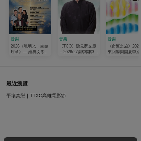
音樂
音樂
音樂
2026《琉璃光・生命
【TCO】聽見蘇文慶
《命運之旅》202
序章》— 經典文學清
－2026/27樂季開季音
東回響樂團夏季巡
唱劇
樂會
最近瀏覽
平壤禁戀｜TTXC高雄電影節