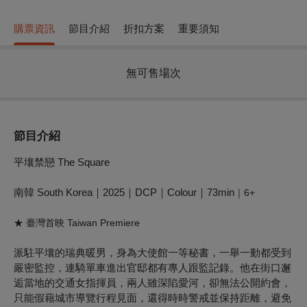
購票資訊
節目介紹
折扣方案
重要須知
無可售場次
節目介紹
平壤禁戀 The Square
南韓 South Korea｜2025｜DCP｜Colour｜73min
｜6+
★
臺灣首映 Taiwan Premiere
派駐平壤的瑞典暖男，身為大使館一等秘書，一舉一動都受到
嚴密監控，連騎單車進出官邸都有專人跟監記錄。他在街口邂
逅當地的交通女指揮員，兩人雖深陷愛河，卻無法公開約會，
只能假藉城市導覽行程見面，還得時時警戒並保持距離，避免