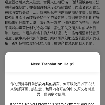
過度親密引來旁人注意。當男人任期屆滿，他試圖以各種方法
繼續留在朝鮮，卻遭貼身翻譯冷淡拒絕協助，而這名女人竟也
在此時突然失蹤……。韓國新銳導演以節制簡約作畫，簡樸風
格勾勒共產社會諜報懸疑中的跨國禁戀，首部動畫長片即在安
錫動畫影展奪下大獎。電影近乎寫實、情感真切的筆法，描繪
平壤城內鐵幕控制的冷冽框架，卻也不失充滿人味的城市日
常。地鐵、市場與廣場中的人情肌理，每一格都瀰漫著詩意及
溫度，故事毫不批判與說教，純粹而深刻地透過異國戀人的視
角，透析極權國度的殘酷現實，揮灑穿越禁忌的動人真情。
Isak Borg is the first secretary of the Swedish Embassy in
Pyongyang. Even though he is a diplomat, he is secretly dating
Bok-joo, a local traffic officer. One day, after a shady man is
Need Translation Help?
seen at their secret meeting spot, Bok-joo goes missing. With
his departure date approaching, Borg searches for Bok-joo and
begins to get suspicious of his interpreter, Lee Myeong-jun.
你的瀏覽器目前預設為其他語言。你可以使用以下方法
來翻譯頁面，請注意，翻譯內容可能與中文原文有所差
異，僅供參考使用。
金普瑟 KIM Bo-sol
It seems like your browser is set to a different language.