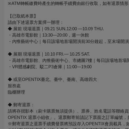
※ATM轉帳繳費時產生的轉帳手續費由銀行收取，如有退票情
【已取紙本票】
請由下述退票方案擇一辦理：
◆ 展前 現場退票｜09.21 SUN.12:00 —10.09 THU.
・高雄市電影館｜13:30—20:00，週一休館
・內惟藝術中心｜每日該場地首場開演前30分鐘起，至末場開演
◆ 展期 現場退票｜10.10 FRI.— 10.25 SAT.
・高雄市電影館、內惟藝術中心、市總圖7樓｜每日該場地首場開
・VR體感劇院、駁二P3倉庫｜11:00—19:00
◆ 或至OPENTIX臺北、臺中、臺南、高雄四大
服務處
臨櫃辦理
◆ 郵寄退票：
請將存摺影本（刷卡購票無須提供）、票券、姓名電話等聯絡資訊於
OPENTIX 退票小組收」。退票郵寄前請記下票面之訂單編號
※郵寄退票之退票手續費發票將預設存入OPENTIX會員載具，如有其