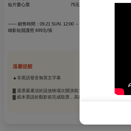
短片愛心票 75元/張
—— 銷售時間：09.21 SUN. 12:00 －數量有限，售完為止 ——
雄影短競護照 699元/張
溫馨提醒
▲非英語發音無英文字幕
▓ 退票最遲須於該放映場次開演前1日辦理，每張酌收票面金
▓ 紙本票請於觀影前完成取票，高雄市電影館、內惟藝術中