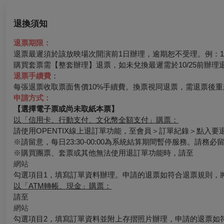
退換須知
退票期限：
退票最遲須於該放映場次開演前1日辦理，逾期恕不受理。例：10/
購買套票需【整套辦理】退票，如未兌換最遲需於10/25前辦理
退票手續費
：
每張退票收取票面售價10%手續費。換票視同退票，需退票後重
申請方式：
【選擇電子票或尚未取紙本票】
以「信用卡、行動支付、文化幣全額支付」購票：
請使用OPENTIX線上退訂單功能，至會員＞訂單紀錄＞點入
※請留意，每日23:30-00:00為系統結算期間暫停服務。請務
※購買團票、套票或其他無法使用退訂單功能時，請至
網站
勾選項目1，填寫訂單資料辦理。申請的退票如符合退票規則，
以「ATM轉帳、現金」購票：
請至
網站
勾選項目2，填寫訂單資料並附上存摺照片辦理，申請的退票如