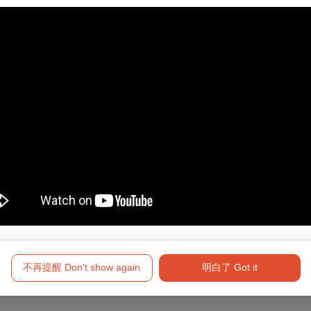
額10％手續費，逾期恕不受理。
心內惟戲院、VR體感劇院及影展售票處均不提供取票服務。
不再提醒 Don't show again
明白了 Got it