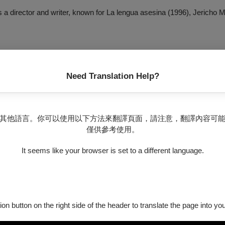
a director and writer, known for
La lengua asesina
(1996),
Jericho 
Need Translation Help?
其他語言。你可以使用以下方法來翻譯頁面，請注意，翻譯內容可
僅供參考使用。
It seems like your browser is set to a different language.
ion button on the right side of the header to translate the page into y