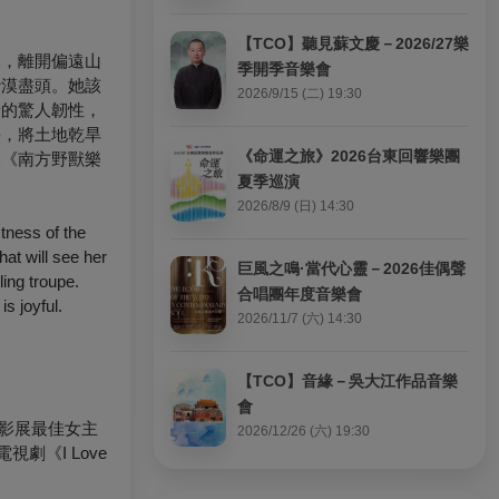
【TCO】聽見蘇文慶－2026/27樂
親，離開偏遠山
季開季音樂會
沙漠盡頭。她該
2026/9/15 (二) 19:30
者的驚人韌性，
學，將土地乾旱
《命運之旅》2026台東回響樂團
比《南方野獸樂
夏季巡演
2026/8/9 (日) 14:30
stness of the
hat will see her
巨風之鳴·當代心靈－2026佳偶聲
ing troupe.
合唱團年度音樂會
s joyful.
2026/11/7 (六) 14:30
【TCO】音緣－吳大江作品音樂
會
幻影展最佳女主
2026/12/26 (六) 19:30
視劇《I Love