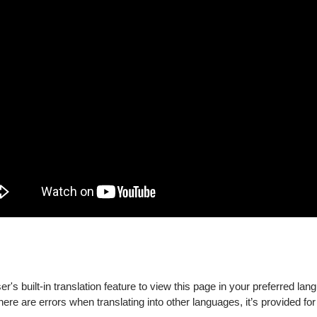
's built-in translation feature to view this page in your preferred lan
there are errors when translating into other languages, it’s provided for