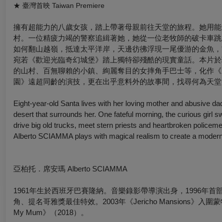
★
臺灣首映 Taiwan Premiere
擁有超能力的八歲女孩，踏上帶著母親前往天堂的旅程。她用能
村。一位精疲力竭的警察追緝著她，她從一位老牧師的破卡車跳
如何翻山越嶺，抵達太平洋岸，天邊彷彿浮現一尾優游的金魚，
宛若《歡迎光臨奇幻城堡》踏上獨特卻殘酷的現實童話。本片於
的山村、百無聊賴的小鎮、絢麗奪目的女摔角手巴士等，化作《
園》遠超同齡的演技，更在出乎意料外的故事間，找尋何為天堂
Eight-year-old Santa lives with her loving mother and abusive dad 
desert that surrounds her. One fateful morning, the curious girl sw
drive big old trucks, meet stern priests and heartbroken police
Alberto SCIAMMA plays with magical realism to create a modern fai
亞柏托．席安瑪 Alberto SCIAMMA
1961年生於西班牙巴賽隆納。音樂錄影帶導演出身，1996年首部
角、提名哥雅獎最佳特效。2003年《Jericho Mansions》
My Mum》（2018）。