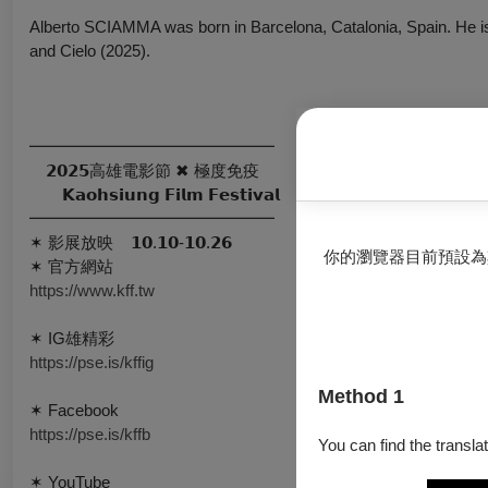
Alberto SCIAMMA was born in Barcelona, Catalonia, Spain. He is 
and
Cielo
(2025).
━━━━━━━━━━━━━━━
𝟮𝟬𝟮𝟱高雄電影節 ✖ 極度免疫
𝗞𝗮𝗼𝗵𝘀𝗶𝘂𝗻𝗴 𝗙𝗶𝗹𝗺 𝗙𝗲𝘀𝘁𝗶𝘃𝗮𝗹
━━━━━━━━━━━━━━━
✶ 影展放映 ​ ​ ​ 𝟭𝟬.𝟭𝟬-𝟭𝟬.𝟮𝟲
你的瀏覽器目前預設為
✶ 官方網站 ​ ​ ​
https://www.kff.tw
✶ IG雄精彩 ​ ​ ​
https://pse.is/kffig
Method 1
✶ Facebook ​
https://pse.is/kffb
You can find the translat
✶ YouTube ​ ​ ​