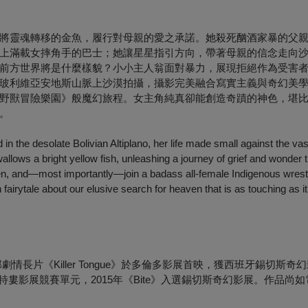
將靈魂轉移的金魚，履行對母親的愛之承諾。她殺死酗酒家暴的父
上滿載女摔角手的巴士；她讓星星指引方向，帶著母親的信念走向
前方世界將是什麼樣貌？小小主人翁面對暴力，展現拒絕作為受害
玻利維亞安地斯山脈上沙漠拍攝，攝影完美融合寫實主義與奇幻美
野獸冒險樂園》般魔幻旅程。女主角純真卻能創造奇蹟的神色，堪
。
in the desolate Bolivian Altiplano, her life made small against the va
allows a bright yellow fish, unleashing a journey of grief and wonder t
men, and—most importantly—join a badass all-female Indigenous wrestl
rytale about our elusive search for heaven that is as touching as it i
劇情長片《Killer Tongue》於多倫多影展首映，獲西班牙錫切斯奇
入圍蒙特婁影展競賽單元，2015年《Bite》入選錫切斯奇幻影展。作品尚如電