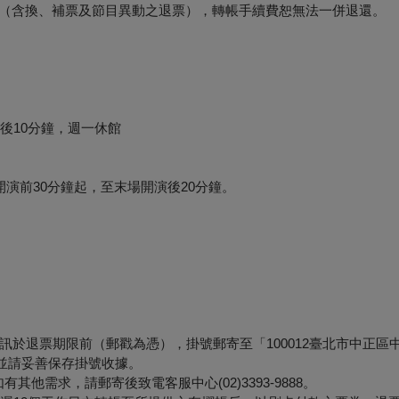
形（含換、補票及節目異動之退票），轉帳手續費恕無法一併退還。
後10分鐘，週一休館
演前30分鐘起，至末場開演後20分鐘。
退票期限前（郵戳為憑），掛號郵寄至「100012臺北市中正區中山
，並請妥善保存掛號收據。
他需求，請郵寄後致電客服中心(02)3393-9888。