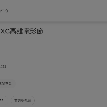
助中心
TXC高雄電影節
1211
主辦專頁
非典型視窗
FF