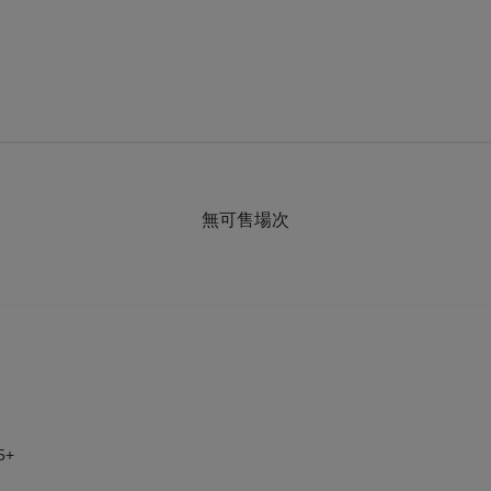
無可售場次
5+