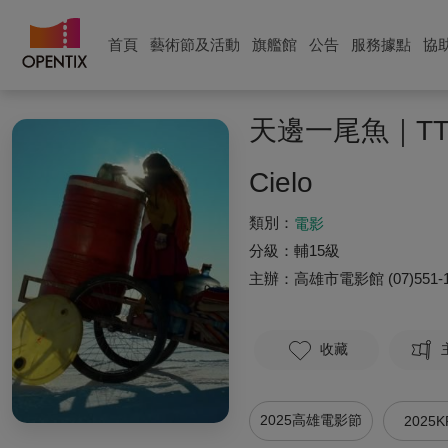
首頁
藝術節及活動
旗艦館
公告
服務據點
協
天邊一尾魚｜T
Cielo
類別：
電影
分級：
輔15級
主辦：
高雄市電影館
(07)551-
收藏
2025高雄電影節
2025K