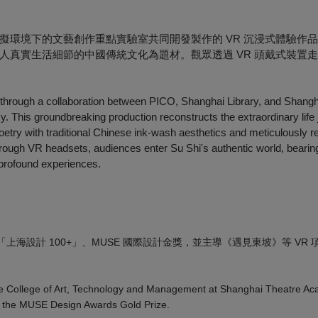
虛擬環境下的文藝創作重點實驗室共同開發製作的 VR 沉浸式體驗作
人真實生活細節的中國傳統文化為題材。觀眾透過 VR 頭戴式裝置
through a collaboration between PICO, Shanghai Library, and Shang
. This groundbreaking production reconstructs the extraordinary life
etry with traditional Chinese ink-wash aesthetics and meticulously 
Through VR headsets, audiences enter Su Shi's authentic world, bearin
 profound experiences.
海設計 100+」、MUSE 國際設計金獎，並主導《遇見東坡》等 VR
 the College of Art, Technology and Management at Shanghai Theatre Ac
d the MUSE Design Awards Gold Prize.