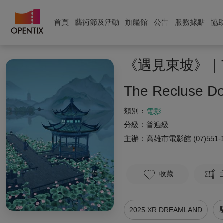
首頁
藝術節及活動
旗艦館
公告
服務據點
協
《遇見東坡》｜TT
The Recluse D
類別：
電影
分級：
普遍級
主辦：
高雄市電影館
(07)551-
收藏
2025 XR DREAMLAND