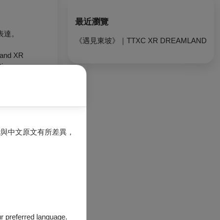
最近瀏覽
表達。
《遇見東坡》｜TTXC XR DREAMLAND
, and XR
tive
能與中文原文有所差異，
our preferred language.