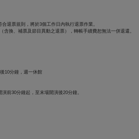
符合退票規則，將於3個工作日內執行退票作業。
形（含換、補票及節目異動之退票），轉帳手續費恕無法一併退還。
後10分鐘，週一休館
演前30分鐘起，至末場開演後20分鐘。