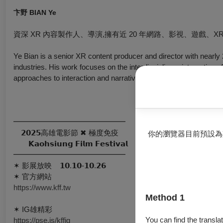
卞野
BIAN Ye
資深 XR 內容製作人、導演,擁有近 20 年網路、影視、遊戲
Ye Bian is a senior XR content producer and director with nearly 2
industries. His work focuses on the interdisciplinary integration 
approaches to interaction and narrative.
━━━━━━━━━━━━━━━
𝟮𝟬𝟮𝟱高雄電影節 ✖ 極度免疫
你的瀏覽器目前預設為
𝗞𝗮𝗼𝗵𝘀𝗶𝘂𝗻𝗴 𝗙𝗶𝗹𝗺 𝗙𝗲𝘀𝘁𝗶𝘃𝗮𝗹
━━━━━━━━━━━━━━━
✶ 影展放映 ​ ​ ​ 𝟭𝟬.𝟭𝟬-𝟭𝟬.𝟮𝟲
✶ 官方網站 ​ ​ ​
https://www.kff.tw
Method 1
✶ IG雄精彩 ​ ​ ​
You can find the translat
https://pse.is/kffig