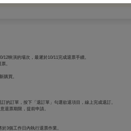
12映演的場次，最遲於10/11完成退票手續。
退票。
新購買。
要退訂的訂單，按下「退訂單」勾選欲退項目，線上完成退訂。
必留意退票期限，提前申請。
將於3個工作日內執行退票作業。