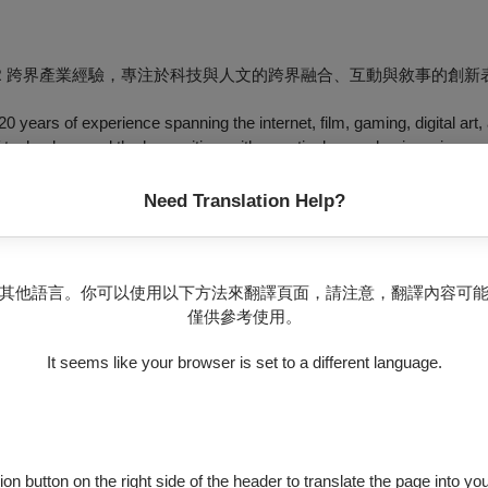
、XR 跨界產業經驗，專注於科技與人文的跨界融合、互動與敘事的創新
0 years of experience spanning the internet, film, gaming, digital art
of technology and the humanities, with a particular emphasis on innova
Need Translation Help?
其他語言。你可以使用以下方法來翻譯頁面，請注意，翻譯內容可
僅供參考使用。
It seems like your browser is set to a different language.
ion button on the right side of the header to translate the page into y