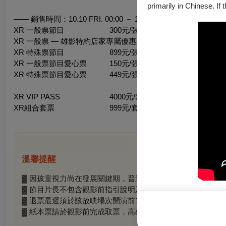
primarily in Chinese. If 
—— 銷售時間：10.10 FRI. 00:00 － 10.26 SUN. ——
XR 一般票節目 300元/張
XR 一般票 — 雄影特約店家專屬優惠票 285元/張
XR 特殊票節目 899元/張
XR 一般票節目愛心票 150元/張
XR 特殊票節目愛心票 449元/張
XR VIP PASS 4000元/套
XR組合套票 999元/套
溫馨提醒
▓ 因孩童視力尚在發展關鍵期，普遍級節目需7歲且身高滿13
▓ 節目片長不包含觀影前指引說明及設備配戴時間，體驗時間
▓ 退票最遲須於該放映場次開演前1日辦理，每張酌收票面金
▓ 紙本票請於觀影前完成取票，高雄市電影館、內惟藝術中