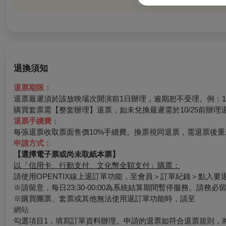
退換須知
退票期限：
退票最遲須於該放映場次開演前1日辦理，逾期恕不受理。例：10/
購買套票需【整套辦理】退票，如未兌換最遲需於10/25前辦理
退票手續費
：
每張退票收取票面售價10%手續費。換票視同退票，需退票後重
申請方式：
【選擇電子票或尚未取紙本票】
以「信用卡、行動支付、文化幣全額支付」購票：
請使用OPENTIX線上退訂單功能，至會員＞訂單紀錄＞點入
※請留意，每日23:30-00:00為系統結算期間暫停服務。請務
※購買團票、套票或其他無法使用退訂單功能時，請至
網站
勾選項目1，填寫訂單資料辦理。申請的退票如符合退票規則，