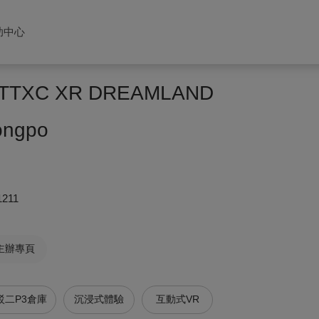
助中心
XC XR DREAMLAND
ongpo
1211
主辦專頁
駁二P3倉庫
沉浸式體驗
互動式VR