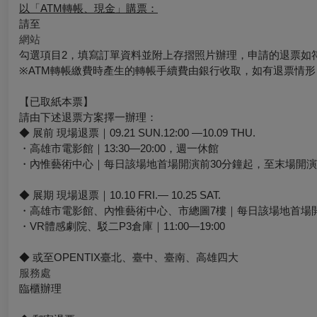
以「ATM轉帳、現金」購票：
請至
網站
勾選項目2，填寫訂單資料並附上存摺照片辦理，申請的退票如
※ATM轉帳繳費時產生的轉帳手續費由銀行收取，如有退票情
【已取紙本票】
請由下述退票方案擇一辦理：
◆ 展前 現場退票｜09.21 SUN.12:00 —10.09 THU.
・高雄市電影館｜13:30—20:00，週一休館
・內惟藝術中心｜每日該場地首場開演前30分鐘起，至末場開演
◆ 展期 現場退票｜10.10 FRI.— 10.25 SAT.
・高雄市電影館、內惟藝術中心、市總圖7樓｜每日該場地首場開
・VR體感劇院、駁二P3倉庫｜11:00—19:00
◆ 或至OPENTIX臺北、臺中、臺南、高雄四大
服務處
臨櫃辦理