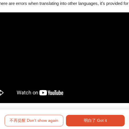
there are errors when translating into other languages, it’s provided for
0公分以上孩童方可入場。
約為作品片長加5-15分鐘，購票前請先確認相關資訊或向工作人員
額10％手續費，逾期恕不受理。
不再提醒 Don't show again
明白了 Got it
心內惟戲院、VR體感劇院及影展售票處均不提供取票服務。