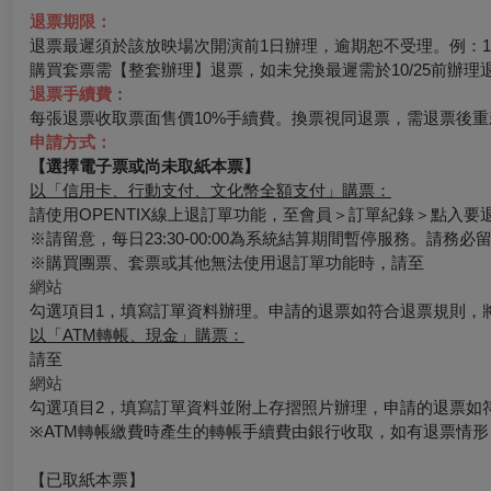
退票期限：
退票最遲須於該放映場次開演前1日辦理，逾期恕不受理。例：10/
購買套票需【整套辦理】退票，如未兌換最遲需於10/25前辦理
退票手續費
：
每張退票收取票面售價10%手續費。換票視同退票，需退票後重
申請方式：
【選擇電子票或尚未取紙本票】
以「信用卡、行動支付、文化幣全額支付」購票：
請使用OPENTIX線上退訂單功能，至會員＞訂單紀錄＞點入
※請留意，每日23:30-00:00為系統結算期間暫停服務。請務
※購買團票、套票或其他無法使用退訂單功能時，請至
網站
勾選項目1，填寫訂單資料辦理。申請的退票如符合退票規則，
以「ATM轉帳、現金」購票：
請至
網站
勾選項目2，填寫訂單資料並附上存摺照片辦理，申請的退票如
※ATM轉帳繳費時產生的轉帳手續費由銀行收取，如有退票情
【已取紙本票】