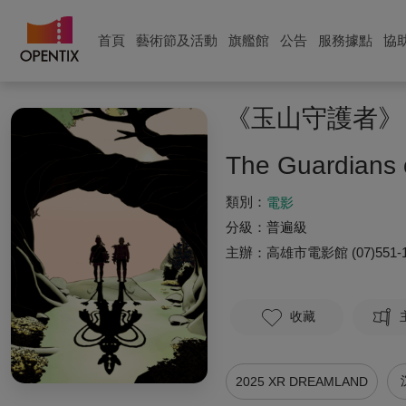
首頁
藝術節及活動
旗艦館
公告
服務據點
協
《玉山守護者》｜T
The Guardians 
類別：
電影
分級：
普遍級
主辦：
高雄市電影館
(07)551-
收藏
2025 XR DREAMLAND