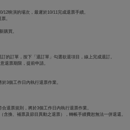
12映演的場次，最遲於10/11完成退票手續。
退票。
新購買。
要退訂的訂單，按下「退訂單」勾選欲退項目，線上完成退訂。
必留意退票期限，提前申請。
將於3個工作日內執行退票作業。
符合退票規則，將於3個工作日內執行退票作業。
形（含換、補票及節目異動之退票），轉帳手續費恕無法一併退還。