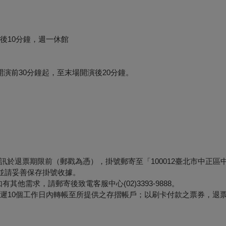
後10分鐘，週一休館
演前30分鐘起，至末場開演後20分鐘。
退票期限前（郵戳為憑），掛號郵寄至「100012臺北市中正區中山
，並請妥善保存掛號收據。
他需求，請郵寄後致電客服中心(02)3393-9888。
最遲10個工作日內轉帳至所提供之存摺帳戶；以刷卡付款之票券，退