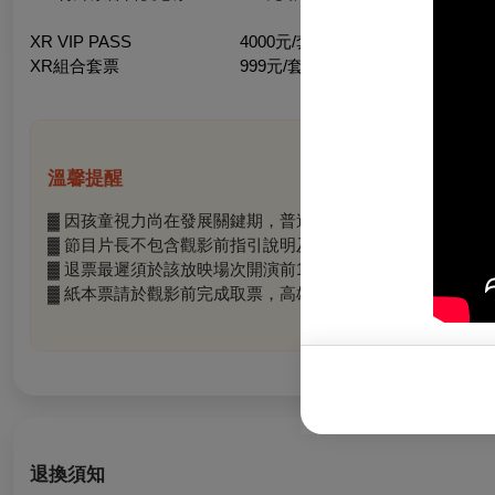
XR VIP PASS 4000元/套
XR組合套票 999元/套
溫馨提醒
▓ 因孩童視力尚在發展關鍵期，普遍級節目需7歲且身高滿13
▓ 節目片長不包含觀影前指引說明及設備配戴時間，體驗時間
▓ 退票最遲須於該放映場次開演前1日辦理，每張酌收票面金
▓ 紙本票請於觀影前完成取票，高雄市電影館、內惟藝術中
退換須知