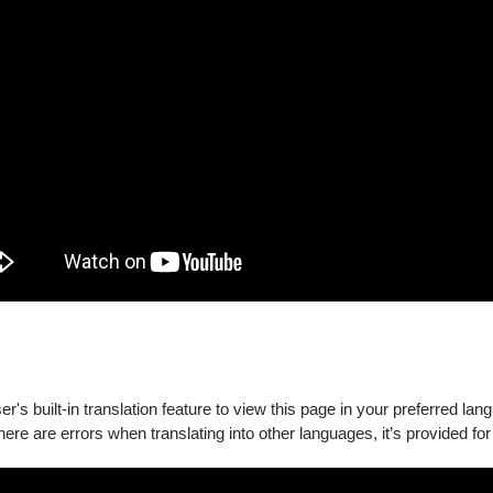
's built-in translation feature to view this page in your preferred lan
there are errors when translating into other languages, it’s provided for