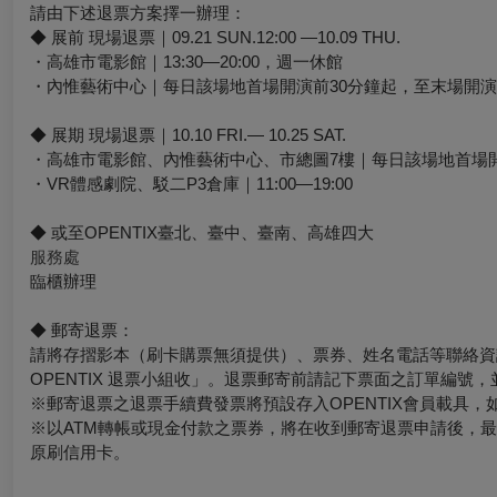
請由下述退票方案擇一辦理：
◆ 展前 現場退票｜09.21 SUN.12:00 —10.09 THU.
・高雄市電影館｜13:30—20:00，週一休館
・內惟藝術中心｜每日該場地首場開演前30分鐘起，至末場開演
◆ 展期 現場退票｜10.10 FRI.— 10.25 SAT.
・高雄市電影館、內惟藝術中心、市總圖7樓｜每日該場地首場開
・VR體感劇院、駁二P3倉庫｜11:00—19:00
◆ 或至OPENTIX臺北、臺中、臺南、高雄四大
服務處
臨櫃辦理
◆ 郵寄退票：
請將存摺影本（刷卡購票無須提供）、票券、姓名電話等聯絡資訊於
OPENTIX 退票小組收」。退票郵寄前請記下票面之訂單編號
※郵寄退票之退票手續費發票將預設存入OPENTIX會員載具，如有其
※以ATM轉帳或現金付款之票券，將在收到郵寄退票申請後，
原刷信用卡。