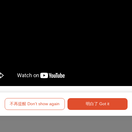
0公分以上孩童方可入場。
約為作品片長加5-15分鐘，購票前請先確認相關資訊或向工作人員
額10％手續費，逾期恕不受理。
心內惟戲院、VR體感劇院及影展售票處均不提供取票服務。
不再提醒 Don't show again
明白了 Got it