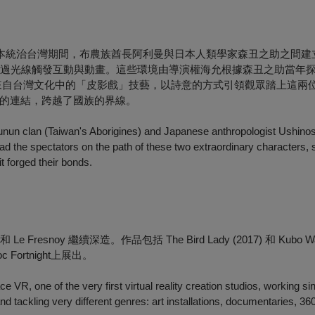
日本統治台灣期間，布農族酋長阿利曼與日本人類學家森丑之助之間建
盞燈，透過光線觸發互動與動畫。這些環境由導演權海允根據森丑之助當年
來自台灣文化中的「皮影戲」技藝，以詩意的方式引領觀眾踏上這兩
的連結，跨越了國族的界線。
 Bunun clan (Taiwan's Aborigines) and Japanese anthropologist Ushino
ad the spectators on the path of these two extraordinary characters,
t forged their bonds.
noy 繼續深造。作品包括 The Bird Lady (2017) 和 Kubo Walks
ortnight上展出。
VR, one of the very first virtual reality creation studios, working sinc
nd tackling very different genres: art installations, documentaries, 360°