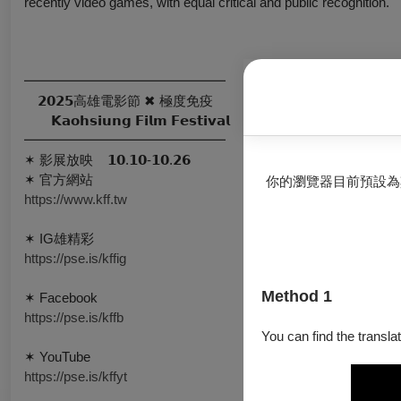
recently video games, with equal critical and public recognition.
━━━━━━━━━━━━━━━
𝟮𝟬𝟮𝟱高雄電影節 ✖ 極度免疫
𝗞𝗮𝗼𝗵𝘀𝗶𝘂𝗻𝗴 𝗙𝗶𝗹𝗺 𝗙𝗲𝘀𝘁𝗶𝘃𝗮𝗹
━━━━━━━━━━━━━━━
✶ 影展放映 ​ ​ ​ 𝟭𝟬.𝟭𝟬-𝟭𝟬.𝟮𝟲
✶ 官方網站 ​ ​ ​
你的瀏覽器目前預設為
https://www.kff.tw
✶ IG雄精彩 ​ ​ ​
https://pse.is/kffig
Method 1
✶ Facebook ​
https://pse.is/kffb
You can find the translat
✶ YouTube ​ ​ ​
https://pse.is/kffyt