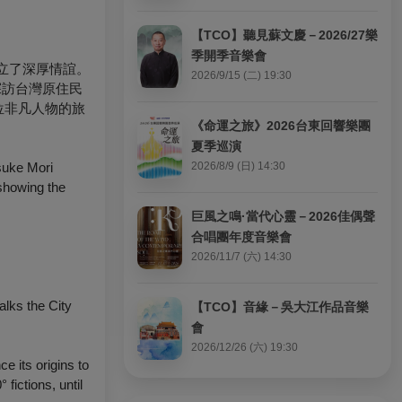
【TCO】聽見蘇文慶－2026/27樂
季開季音樂會
立了深厚情誼。
2026/9/15 (二) 19:30
探訪台灣原住民
位非凡人物的旅
《命運之旅》2026台東回響樂團
夏季巡演
suke Mori
2026/8/9 (日) 14:30
 showing the
巨風之鳴·當代心靈－2026佳偶聲
合唱團年度音樂會
2026/11/7 (六) 14:30
 the City
【TCO】音緣－吳大江作品音樂
會
2026/12/26 (六) 19:30
e its origins to
 fictions, until