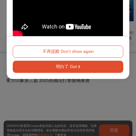
戲劇
音樂
音樂
國光劇團2026《永恆
交響最金曲
2026板橋高中校
時尚：小雪》演出
樂團18周年公演《
輝 Luminous》
不再提醒 Don't show again
明白了 Got it
最近瀏覽
東方印象第三篇 2025吳國瑄打擊樂獨奏會
OPENTIX將運用Cookie來提供個人化的內容、提昇使用體驗，也希
同意
望能提供更安全的消費環境。若你瀏覽本網站即表示你同意我們使
用Cookie。閱讀我們的
隱私權政策
了解更多。