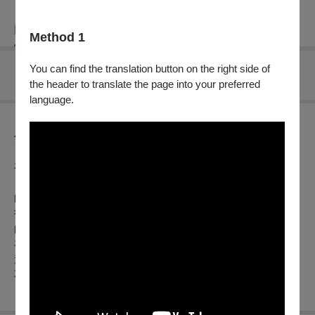
購票資訊
節目介紹
折扣方案
重要須知
Method 1
You can find the translation button on the right side of
無可售場次
the header to translate the page into your preferred
language.
節目介紹
在節奏的世界裡，鼓聲是最原始、最直接的語言。
《東方印象》以「節奏」為筆，「旋律」為紙，描繪東方文化
的色彩與氣韻。
從古典與現代的融合，由亞洲作曲家們，將東方意象化為聲音
的畫卷──
在動靜之間，展現細膩而深遠的東方聲響之美。
這場音樂會結合傳統與現代、器樂與舞台的表現，
不僅是一次聲音的旅程，更是一場文化與節奏的對話。