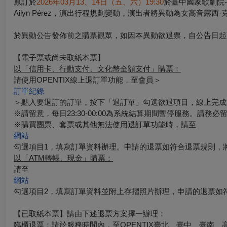
原訂於
2026年03月13、14日（五、六）19:30
於臺中國家歌劇院
Ailyn Pérez，演出行程規劃變動，演出者將異動為女高音露西·
於異動公告發佈前之購票觀眾，如因本異動欲退票，自公告日起至
【電子票或尚未取紙本票】
以「信用卡、行動支付、文化幣全額支付」購票：
請使用OPENTIX線上退訂單功能，至會員＞
訂單紀錄
＞點入要退訂的訂單，按下「退訂單」勾選欲退項目，線上完成
※請留意，每日23:30-00:00為系統結算期間暫停服務。請務
※購買團票、套票或其他無法使用退訂單功能時，請至
網站
勾選項目1，填寫訂單資料辦理。申請的退票如符合退票規則，
以「ATM轉帳、現金」購票：
請至
網站
勾選項目2，填寫訂單資料並附上存摺照片辦理，申請的退票如
【已取紙本票】
請由下述退票方案擇一辦理：
臨櫃退票
：請於服務時間內，至OPENTIX臺北、臺中、臺南