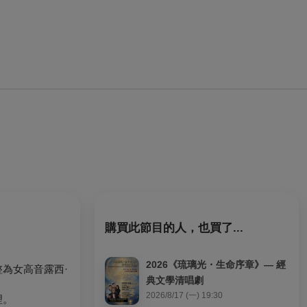
購買此節目的人，也買了...
2026《琉璃光・生命序章》— 經
整為女高音露西·
典文學清唱劇
2026/8/17 (一) 19:30
理。