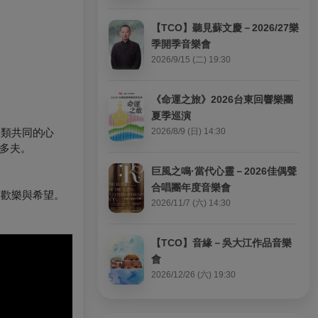
【TCO】聽見蘇文慶－2026/27樂
季開季音樂會
2026/9/15 (二) 19:30
《命運之旅》2026台東回響樂團
夏季巡演
人類共同的心
2026/8/9 (日) 14:30
拉多夫。
巨風之鳴·當代心靈－2026佳偶聲
。
合唱團年度音樂會
的歡樂與希望。
2026/11/7 (六) 14:30
【TCO】音緣－吳大江作品音樂
會
2026/12/26 (六) 19:30