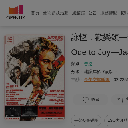
首頁
藝術節及活動
旗艦館
公告
服務據點
協
詠恆．歡樂頌—
Ode to Joy—Ja
類別：
音樂
分級：
建議年齡 7歲以上
主辦：
長榮交響樂團
(02)23
收藏
長榮交響樂團
ESO大師