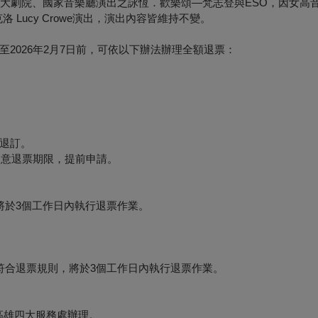
-大劇院、國家音樂廳演出之詠恆．歡樂頌—梵志登與ESO，因女高
克洛 Lucy Crowe演出，演出內容皆維持不變。
2026年2月7日前，可依以下辦法辦理全額退票：
退訂。
必留意退票期限，提前申請。
將於3個工作日內執行退票作業。
符合退票規則，將於3個工作日內執行退票作業。
、高雄四大服務處辦理。