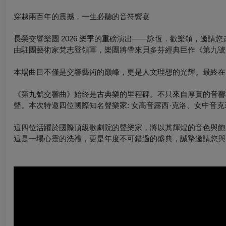
穿越兩百年的震撼，一生必聽的音符響宴
長榮交響樂團 2026 樂季的重磅演出——詠恆．歡樂頌，邀請
由駐團藝術家梵志登領軍，樂團將帶來貝多芬經典巨作《第九號
本場曲目不僅是交響藝術的巔峰，更是人文理想的光輝。最終在
《第九號交響曲》始終是古典樂的里程碑。不只來自厚實的音響
聲。本次特邀四位國際知名聲樂家: 女高音露西·克洛、女中音
這四位活躍於國際頂級歌劇院的聲樂家，將以其輝煌的音色與飽
這是一場心靈的洗禮，更是年度不可錯過的盛典，誠摯邀請您與