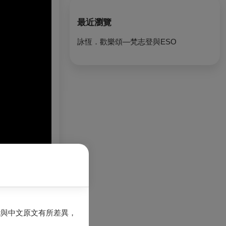
最近瀏覽
詠恆．歡樂頌—梵志登與ESO
能與中文原文有所差異，