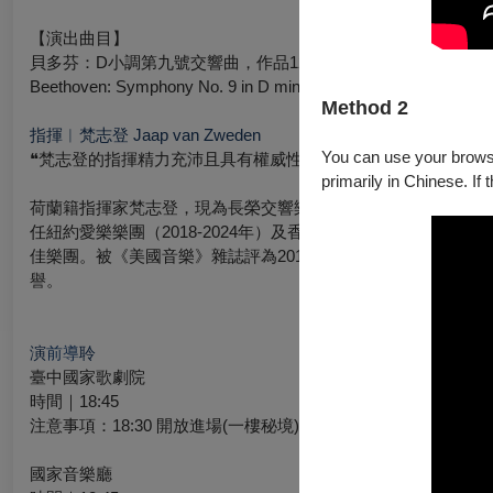
【演出曲目】
貝多芬：D小調第九號交響曲，作品1
Beethoven: Symphony No. 9 in D minor, Op. 125
Method 2
指揮︱梵志登 Jaap van Zweden
You can use your browser
❝
梵志登的指揮精力充沛且具有權威性，將音樂家們的才華發揮
primarily in Chinese. If 
荷蘭籍指揮家梵志登，現為長榮交響樂團駐團藝術家、首爾愛樂
任紐約愛樂樂團（2018-2024年）及香港管弦樂團音樂總監（2
佳樂團。被《美國音樂》雜誌評為2012年度最佳指揮，並在20
譽。
演
前導
聆
臺中國家歌劇院
時間｜18:45
注意事項：18:30 開放進場(一樓秘境)，18:45 導聆開始
國家音樂廳