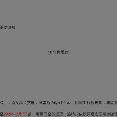
重要須知
無可售場次
O」，原女高音艾琳．佩雷斯 Ailyn Pérez，因演出行程規劃，將調
至
2026年2月7日
前，可辦理全額退票，逾時須依照原退換票規定辦