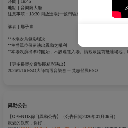
時間｜18:45
地點｜音樂廳大廳
注意事項：18:30 開放進場(一號門驗票入場)，18:45 導聆開始
講者｜邢子青
**本場次為錄影場次
**主辦單位保留演出異動之權利
**本場次演出準時開始，不設遲進入場。請觀眾提前抵達場地
【更多長榮交響樂團精彩演出】
2026/1/16 ESO大師精選音樂會 ─ 梵志登與ESO
異動公告
【OPENTIX節目異動公告】（公告日期2026年01月06日）
親愛的觀眾，你好，