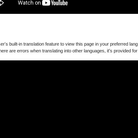
25
's built-in translation feature to view this page in your preferred lan
得淋漓盡致
❞
——紐約時報
there are errors when translating into other languages, it’s provided for
樂團音樂總監、安特衛普交響樂團榮譽指揮及法國廣播愛樂樂團候
012-2024年）。在他的領導下，香港管弦樂團於2019年被《留聲機
18年10月因加入紐約愛樂樂團而成為CBS《60分鐘》節目的主題人