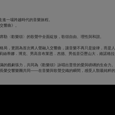
您走進一場跨越時代的音樂旅程。
交響曲》。
席勒〈歡樂頌〉的歌聲中全面綻放，歌頌自由、理性與和諧。
格局，更因為首次將人聲融入交響曲，讓音樂不再只是旋律，而是
克莉絲蒂娜．博克、男高音布莱恩．杰德、男低音亞歷山大．維諾格
滿的戲劇張力，共同為《歡樂頌》詠唱出普世的愛與磅礡的生命力
長榮交響樂團共同——在音樂與歌聲交織的瞬間，感受人類最純粹