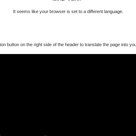
It seems like your browser is set to a different language.
ion button on the right side of the header to translate the page into y