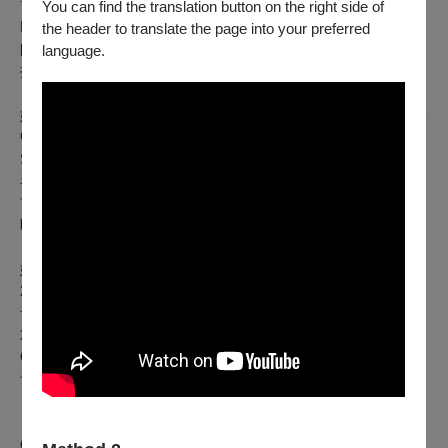
博士學位。此前，她已完成該校演奏文憑課程（Performer
You can find the translation button on the right side of
Diploma – Solo Performance, PDSP），並全額獎學金畢業，
the header to translate the page into your preferred
師事前芝加哥交響樂團中提琴首席張立國（Li-Kuo Chang）教
language.
授。
她亦曾以近全額獎學金就讀美國曼哈頓音樂學院，2024年獲得
中提琴演奏碩士學位，師事茱莉亞弦樂四重奏前中提琴家
Samuel Rhodes 教授。大學畢業於台北市立大學音樂系中提
琴組，並以弦樂組榜首考取碩士班，師事國家交響樂團中提琴
首席黃瑞儀教授及長榮交響樂團中提琴首席蕭宇沛教授。高中
時期則師事清華大學音樂系教授蔡秉璋。
她曾於2025年，獲獎學金參加 TMAF 台北大師星秀音樂節；
2024年，獲全額獎學金擔任中提琴首席參與加拿大 PRISMA
音樂節，並受音樂節選拔與加拿大溫哥華交響樂團合作演出。
2023年，獲全額獎學金參與美國 National Repertory
Orchestra；2020年則受邀赴廣東青年馬友友音樂節，於星海
音樂廳與馬友友同台演出。
目前為伊凡斯維爾愛樂管弦樂團（Evansville Philharmonic
Orchestra）合約中提琴手、芝加哥市民管弦樂團（Civic