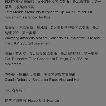
費利克斯·孟德爾頌：e 小調小提琴協奏曲，作品編號64，第一
樂章 （改編給長笛）
Felix Mendelssohn: Violin concerto Op. 64 in E minor 1st
movement. (arranged for flute)
沃夫岡・阿瑪迪斯・莫札特：C大調長笛與豎琴協奏曲，作品
編號 299，第一樂章
Wolfgang Amadeus Mozart: Concerto in C major for Flute and
Harp, KV. 299, 1st movement.
卡爾・萊內克：D大調長笛協奏曲，作品編號283，第一樂章
Carl Reinecke: Flute Concerto in D Major, Op. 283 1st
movement.
克勞德・德布西：長笛、中提琴與豎琴奏鳴曲
Claude Debussy: Sonata for Flute, Viola and Harp
演出者介紹：
長笛／劉志浩 Flute／Chih Hao Liu