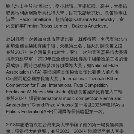
劉志浩出生於台灣台北，從小就讀非音樂班國、高中，大學錄
取奧地利薩爾斯堡莫札特大學，目前攻讀研究所。長笛師事江
淑君、Paolo Taballione，短笛師事Katharina Kutnewsky，室
內樂師事Firmian Tobias Lermer，Božena Angelova。
於14歲第一次參加台北市音樂比賽，就獲得第一名代表台北市
參加全國音樂比賽國中組，榮獲第三名，從此打開長笛之路，
並於2017年在台灣最具代表性，兩年一次的菁英盃長笛大賽獲
得新秀組季軍，2020年在全國音樂比賽高中組榮獲第二名的優
異成績；同時也積極參加各項國際大賽，如National Flute
Association (NFA) 美國國際長笛協會長笛比賽進入前八名、
Cluj羅馬尼亞國際長笛大賽，International Theobald Böhm
Competition for Flute
, I
nternational Flute Competition
Ferdinand W. Neess Wiesbaden德國長笛國際比賽進入二輪，
並於2024年獲得International music competition Vienna and
Amsterdam “Grand Prize Virtuoso”第一名及2025年獲得Asia
Flutists Federation(AFF)亞洲國際長笛聯盟第一名。
2018年志浩首次在台灣東吳大學舉辦了他的第一場長笛獨奏
會，獲得很大的迴響，並於2023、2024年陸續舉辦個人音樂