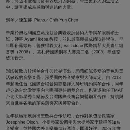
界，將這項優雅而富有表現力的樂器，帶進更多人的生活之
中，讓音樂成為感動與連結的力量。
鋼琴／陳芷芸 Piano／Chih-Yun Chen
畢業於奧地利國立葛拉茲音樂暨表演藝術大學鋼琴演奏碩士
班，師事 Ayami Ikeba 教授，並以最高榮譽成績取得學位。早
年即嶄露頭角，曾獲得義大利 Val Tidone 國際鋼琴大賽青年組
首獎（2006）、莫札特國際鋼琴大賽第二名（2009）等國際
獎項肯定。
歸國後致力於鋼琴合作與跨界演出，憑藉細膩多變的音色與靈
活敏銳的音樂直覺，深受國內外音樂家與大師肯定。自 2013
年起擔任台北國際合唱音樂節指揮大師班特約鋼琴合作，同年
起亦為台北愛樂室內合唱團專任鋼琴合作。也受邀擔任 TMAF
台北大師星秀音樂節及台灣國際長笛音樂營鋼琴合作，持續與
來自世界各地的頂尖演奏家與師資合作。
近年積極拓展演出型態與合作領域，合作對象包括長笛家
Josephine Olech、小提琴家梁茜雯與大提琴家李建樺等知名
音樂家，並於國內外音樂廳進行巡演，屢獲好評。2025 年擔