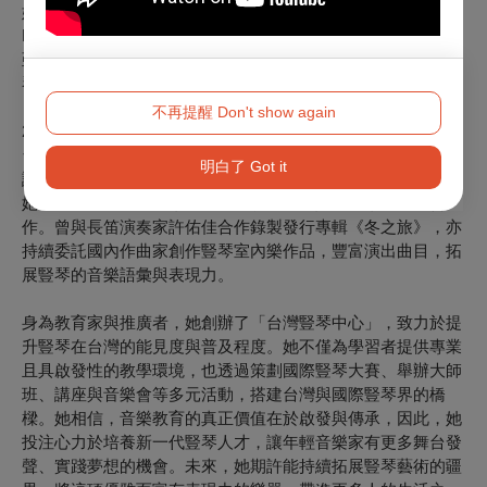
她曾榮獲澳洲 Philipa Power 豎琴比賽冠軍、Una Morgan
Prize 首獎、美國伯恩斯坦獎學金及印第安那大學協奏曲比賽
亞軍。返國後獲選為兩廳院「樂壇新秀」，並策劃「百台豎
琴‧千萬愛心」公益音樂會創下亞洲紀錄。
不再提醒 Don't show again
2025年7月，她與知名長笛演奏家許佑佳及長榮交響樂團，於
台灣與馬來西亞巡演莫札特《長笛與豎琴協奏曲》，廣受好
明白了 Got it
評。
她致力於展現豎琴音樂的多元樣貌，積極與不同樂器跨界合
作。曾與長笛演奏家許佑佳合作錄製發行專輯《冬之旅》，亦
持續委託國內作曲家創作豎琴室內樂作品，豐富演出曲目，拓
展豎琴的音樂語彙與表現力。
身為教育家與推廣者，她創辦了「台灣豎琴中心」，致力於提
升豎琴在台灣的能見度與普及程度。她不僅為學習者提供專業
且具啟發性的教學環境，也透過策劃國際豎琴大賽、舉辦大師
班、講座與音樂會等多元活動，搭建台灣與國際豎琴界的橋
樑。她相信，音樂教育的真正價值在於啟發與傳承，因此，她
投注心力於培養新一代豎琴人才，讓年輕音樂家有更多舞台發
聲、實踐夢想的機會。未來，她期許能持續拓展豎琴藝術的疆