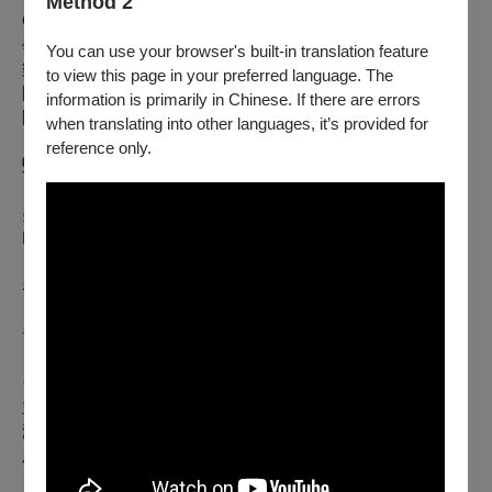
Method 2
Orchestra of Chicago）協作團員，並擔任印第安納大學音樂
學院管弦樂團正／副首席。她亦為台北市立交響樂團附設室內
You can use your browser's built-in translation feature
樂團成員。演出合作經歷橫跨長榮交響樂團、台北世紀交響樂
to view this page in your preferred language. The
團、新逸交響樂團、新北市交響樂團、台北國際聯合青年樂
information is primarily in Chinese. If there are errors
團、新北愛樂、台北音樂家管弦樂團等。
when translating into other languages, it’s provided for
reference only.
豎琴／
邱孟璐
Harp／
Meng-Lu Chiu
美國印第安那大學豎琴演奏碩士 Master of Music in Harp
Performance from Indiana University, USA
「她是一位富含情感及絕佳技巧的演奏家。」
- 前柏林愛樂豎
琴首席 Sebastien Lipman
「她擁有精湛的技藝，迷人的舞台魅力，與極具成熟且感性的
音樂表現力。」
- 國際豎琴權威 Susann McDonald
台灣豎琴演奏家暨教育家邱孟璐，師承 Susann McDonald，
並於美國印第安那大學取得音樂碩士及演奏家文憑。她曾任台
灣豎琴家聯盟執行長，現為台北豎琴室內樂集、台灣豎琴中心
及國際豎琴大賽「Camac Prize Taiwan」的音樂總監。