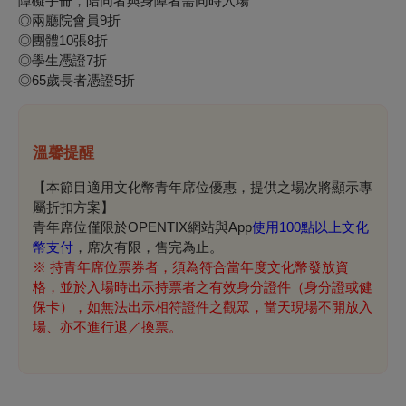
障礙手冊，陪同者與身障者需同時入場
◎兩廳院會員9折
◎團體10張8折
◎學生憑證7折
◎65歲長者憑證5折
溫馨提醒
【本節目適用文化幣青年席位優惠，提供之場次將顯示專
屬折扣方案】
青年席位僅限於OPENTIX網站與App
使用100點以上文化
幣支付
，席次有限，售完為止。
※
持青年席位票券者，須為符合當年度文化幣發放資
格，並於入場時出示持票者之有效身分證件（身分證或健
保卡），如無法出示相符證件之觀眾，當天現場不開放入
場、亦不進行退／換票。