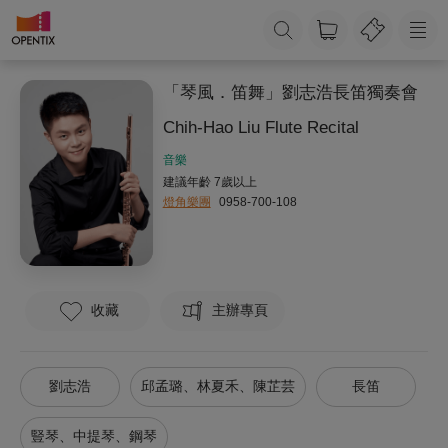
「琴風．笛舞」劉志浩長笛獨奏會
Chih-Hao Liu Flute Recital
音樂
建議年齡 7歲以上
燈角樂團
0958-700-108
收藏
主辦專頁
劉志浩
邱孟璐、林夏禾、陳芷芸
長笛
豎琴、中提琴、鋼琴