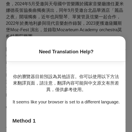
會，2024年5月受邀與天母國中管樂團於國家音樂廳擔任夏米
娜德長笛協奏曲獨奏演出，同年9月受邀台北晶華酒店「麗晶
之夜」開場獨奏，近年也與豎琴、單簧管及弦樂一起合作，
2022年於奧地利參與現代音樂創作錄製，2023更獲邀薩爾斯
堡Moz-Fest 演出，並錄取Mozarteum Academy orchestra莫
札特學院樂團。
除了比賽及演出，志浩也加入各個音樂營提升音樂技巧，2024
Need Translation Help?
年錄取NTSO國際青少年管弦樂營首席，隨團至泰國交流演
出、同年也錄取TMAF台北大師新秀音樂節，在國家音樂廳與
大師同台演出，2025年錄取AYO亞洲青年管弦樂團，擔任
Berlioz: Symphonie Fantastique長笛首席，至天津、北京、上
你的瀏覽器目前預設為其他語言。你可以使用以下方法
海、日本、香港等地演出，2026今年暑假更錄取奧地利格拉茲
來翻譯頁面，請注意，翻譯內容可能與中文原文有所差
Styriarte Youth Orchestra演出馬勒第二號交響曲。音樂是志浩
異，僅供參考使用。
的養分，將會持續在這條路上加深加廣。
It seems like your browser is set to a different language.
中提琴／林夏禾 Viola／Shia-He Lin
目前旅居美國，2025年獲得美國印第安納大學布魯明頓分校雅
Method 1
各布音樂學院 Performance Fellowship 全額獎學金，攻讀音樂