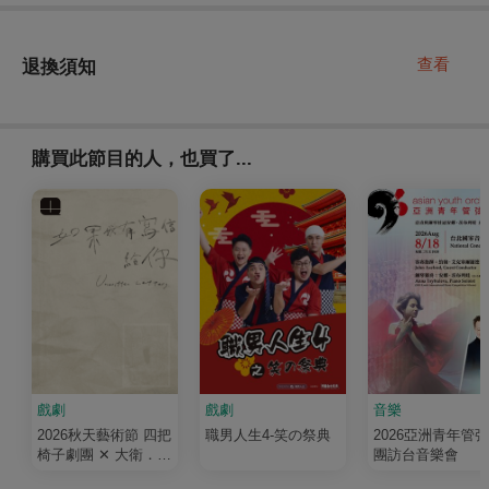
查看
退換須知
購買此節目的人，也買了...
戲劇
戲劇
音樂
2026秋天藝術節 四把
職男人生4-笑の祭典
2026亞洲青年管
椅子劇團 ✕ 大衛．吉
團訪台音樂會
塞森《如果我有寫信