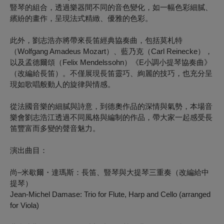
豎琴的組合，透過樂器間不同的音色變化，如一幅色彩細膩、
繽紛的畫作，呈現法式精緻、優雅的色彩。
此外，劉志浩亦將帶來長笛經典協奏曲，包括莫札特
（Wolfgang Amadeus Mozart）、藍乃克（Carl Reinecke），
以及孟德爾頌（Felix Mendelssohn）《E小調小提琴協奏曲》
（改編給長笛）。不僅展現長笛靈巧、絢麗的技巧，也充分呈
現如歌唱般動人的旋律與情感。
從法國音樂的細膩與詩意，到德奧作品的深情與氣勢，本場音
樂會劉志浩江透過不同風格與編制的作品，帶大家一起感受長
笛豐富而多變的聲音魅力。
演出曲目：
尚–米歇爾・達瑪斯：長笛、豎琴與大提琴三重奏（改編給中
提琴）
Jean-Michel Damase: Trio for Flute, Harp and Cello (arranged
for Viola)