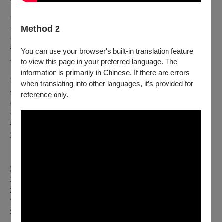
早鳥票券
早鳥票：每張200元
Method 2
早鳥日場票：每張160元
敬老愛心票：每張125元
You can use your browser's built-in translation feature
早鳥票銷售期間：6/14（日）12：00起至6/25（四）23：59止
to view this page in your preferred language. The
information is primarily in Chinese. If there are errors
單場票券
when translating into other languages, it’s provided for
全票：每張250元
reference only.
學生票：每張220元
平日日場票：每張180元
敬老愛心票：每張125元
單場票銷售期間：6/26（五）00：00起和影展各戲院現場
注意事項：
1.電影片長超過150分鐘，各種票價需加收20元。
2.影展期間可於臺北市中山堂中正廳、光點華山電影館、誠品
電影院售票處購票。
3.日場票：限週一至週五17：59以前開演之場次。