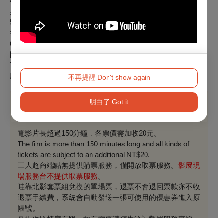
4.敬老愛心票：僅供年滿65歲以上長者或身心障礙人士與乙名
必要陪同者（須同時入場）購買。
5.持學生票或敬老愛心票入場時請出示相關證件，如未出示，
須補足差額方能入場。
6.影展現場服務時間為每日該場地首場開演前30分鐘起至末場
開演後20分鐘止。
7.以上票種僅適用2026第28屆台北電影節於臺北市中山堂中正
廳、光點華山電影館、誠品電影院放映。
不再提醒 Don't show again
明白了 Got it
溫馨提醒
電影片長超過150分鐘，各票價需加收20元。
The film is more than 150 minutes long and all kinds of
tickets are subject to an additional NT$20.
三大超商端點無提供購票服務，僅開放取票服務。
影展現
場服務台不提供取票服務
。
哇靠北影套票組兌換的單場票，退票
不會退回票款
亦不收
退票手續費，系統會自動發送一張可使用的優惠券進入原
帳號。