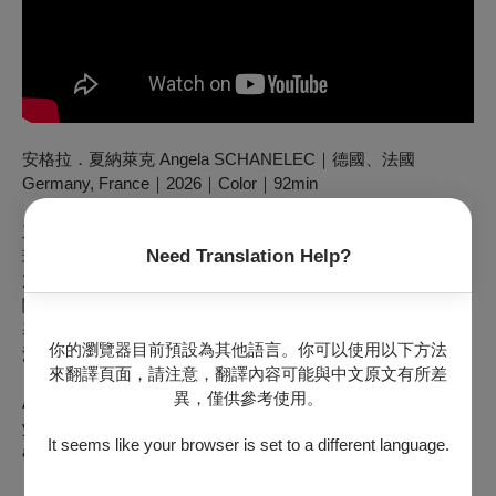
安格拉．夏納萊克 Angela SCHANELEC｜德國、法國
Germany, France｜2026｜Color｜92min
工地平淡無奇的一天，男人接到妻子來電，匆忙趕往公園，發
Need Translation Help?
現他正在哭泣⋯⋯。柏林學派代表人物安格拉．夏納萊克，再
次將生活與感情裡，無以名狀的齟齬化為影像，訴說一段親密
關係的破裂與修復。高冷的鏡頭、日常與戲劇間的辯證，如阿
基・郭利斯馬基遇上洪常秀，最令人目眩神迷的，始終是那些
你的瀏覽器目前預設為其他語言。你可以使用以下方法
溢於言表之外，無處安放的幽微情感。
來翻譯頁面，請注意，翻譯內容可能與中文原文有所差
異，僅供參考使用。
A routine working day at a construction site. Thomas, a 40-
year-old crane operator, receives a call from his wife, who
It seems like your browser is set to a different language.
asks him to pick her up from the hospital. He finds her crying.