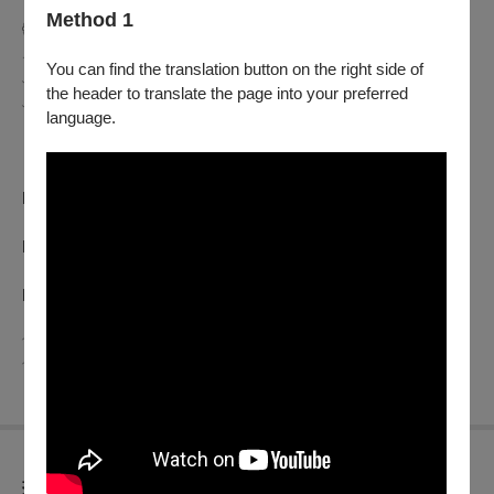
Method 1
𓊆⬳
2026第28屆台北電影節
⬳𓊇
𓂃𓂃𝒯𝒶𝒾𝓅𝑒𝒾𝐹𝒾𝓁𝓂𝐹𝑒𝓈𝓉𝒾v𝒶𝓁𓂃𓂃
You can find the translation button on the right side of
﹏﹏﹏﹏﹏﹏﹏﹏﹏﹏﹏﹏﹏﹏﹏﹏﹏﹏﹏﹏﹏﹏﹏﹏﹏﹏﹏
the header to translate the page into your preferred
﹏﹏﹏
language.
影展：6.26 — 7.07
台北電影獎頒獎典禮：7.11
．官方網站：
http://www.taipeiff.taipei
​．Instagram：
https://www.instagram.com/taipeiff
​．FACEBOOK：
https://www.facebook.com/TaipeiFilmFestival
﹋﹋﹋﹋﹋﹋﹋﹋﹋﹋﹋﹋﹋﹋﹋﹋﹋﹋﹋﹋﹋﹋﹋﹋﹋﹋﹋
﹋﹋﹋
折扣方案