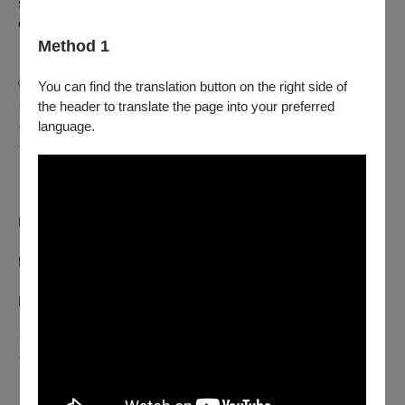
sending them on a dark and unsettling journey of self-
discovery.
Method 1
𓊆⬳
2026第28屆台北電影節
⬳𓊇
You can find the translation button on the right side of
𓂃𓂃𝒯𝒶𝒾𝓅𝑒𝒾𝐹𝒾𝓁𝓂𝐹𝑒𝓈𝓉𝒾v𝒶𝓁𓂃𓂃
the header to translate the page into your preferred
﹏﹏﹏﹏﹏﹏﹏﹏﹏﹏﹏﹏﹏﹏﹏﹏﹏﹏﹏﹏﹏﹏﹏﹏﹏﹏﹏
language.
﹏﹏﹏
影展：6.26 — 7.07
台北電影獎頒獎典禮：7.11
．官方網站：
http://www.taipeiff.taipei
​．Instagram：
https://www.instagram.com/taipeiff
​．FACEBOOK：
https://www.facebook.com/TaipeiFilmFestival
﹋﹋﹋﹋﹋﹋﹋﹋﹋﹋﹋﹋﹋﹋﹋﹋﹋﹋﹋﹋﹋﹋﹋﹋﹋﹋﹋
﹋﹋﹋