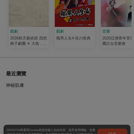
戲劇
戲劇
音樂
2026秋天藝術節 四把
職男人生4-笑の祭典
2026亞洲青年管
椅子劇團 ✕ 大衛．吉
團訪台音樂會
塞森《如果我有寫信
給你》
最近瀏覽
神秘肌膚
OPENTIX將運用Cookie來提供個人化的內容、提昇使用體驗，也希