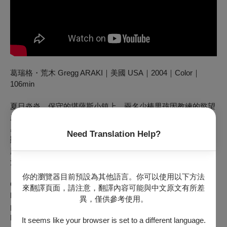
葛瑞格・荒木 Gregg ARAKI｜美國 USA｜2004｜Color｜
106min
夏日炎炎，保守的堪薩斯小鎮上，兩名少棒男孩因教練的慾望
產生了交集，懵懂的身體留下了痕跡。青春的騷亂與脆弱易
感，隨著成長邁向分歧，駭人真相亦在虛實難辨的記憶迴廊中
Need Translation Help?
顯影。葛瑞格·荒木以雙線敘事遊走道德邊緣，處理戀童議
題，20年後依然猖狂挑釁。年輕的喬瑟夫・高登－李維詮釋漂
泊男妓，肉體交纏毫無保留，演技驚人。
你的瀏覽器目前預設為其他語言。你可以使用以下方法
Once little league teammates, Neil and Brian reunite 10 years
來翻譯頁面，請注意，翻譯內容可能與中文原文有所差
later as opposites—one a charismatic hustler, the other a
異，僅供參考使用。
paranoid recluse obsessed with the idea that he was abducted
by a UFO. When their paths collide, buried secrets surface,
It seems like your browser is set to a different language.