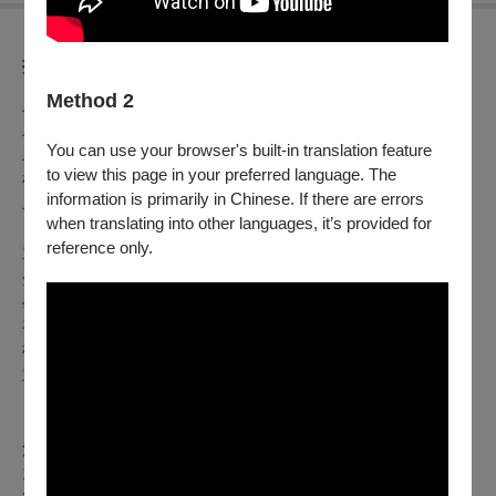
折扣方案
Method 2
早鳥票券
早鳥票：每張200元
You can use your browser's built-in translation feature
早鳥日場票：每張160元
to view this page in your preferred language. The
敬老愛心票：每張125元
information is primarily in Chinese. If there are errors
早鳥票銷售期間：6/14（日）12：00起至6/25（四）23：59止
when translating into other languages, it’s provided for
reference only.
單場票券
全票：每張250元
學生票：每張220元
平日日場票：每張180元
敬老愛心票：每張125元
單場票銷售期間：6/26（五）00：00起和影展各戲院現場
注意事項：
1.電影片長超過150分鐘，各種票價需加收20元。