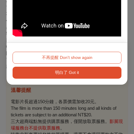
2.影展期間可於臺北市中山堂中正廳、光點華山電影館、誠品
電影院售票處購票。
3.日場票：限週一至週五17：59以前開演之場次。
4.敬老愛心票：僅供年滿65歲以上長者或身心障礙人士與乙名
必要陪同者（須同時入場）購買。
5.持學生票或敬老愛心票入場時請出示相關證件，如未出示，
須補足差額方能入場。
6.影展現場服務時間為每日該場地首場開演前30分鐘起至末場
開演後20分鐘止。
不再提醒 Don't show again
7.以上票種僅適用2026第28屆台北電影節於臺北市中山堂中正
廳、光點華山電影館、誠品電影院放映。
明白了 Got it
溫馨提醒
電影片長超過150分鐘，各票價需加收20元。
The film is more than 150 minutes long and all kinds of
tickets are subject to an additional NT$20.
三大超商端點無提供購票服務，僅開放取票服務。
影展現
場服務台不提供取票服務
。