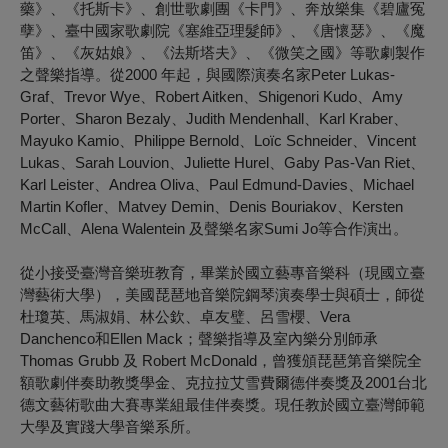
藥》、《托斯卡》、創世歌劇團《卡門》、奔放樂集《碧廬冤
孽》、臺中國家歌劇院《塞維亞理髮師》、《唐懷瑟》、《魔
笛》、《灰姑娘》、《法斯塔夫》、《微笑之國》等歌劇製作
之聲樂指導。從2000 年起，與國際演奏名家Peter Lukas-
Graf、Trevor Wye、Robert Aitken、Shigenori Kudo、Amy
Porter、Sharon Bezaly、Judith Mendenhall、Karl Kraber、
Mayuko Kamio、Philippe Bernold、Loïc Schneider、Vincent
Lukas、Sarah Louvion、Juliette Hurel、Gaby Pas-Van Riet、
Karl Leister、Andrea Oliva、Paul Edmund-Davies、Michael
Martin Kofler、Matvey Demin、Denis Bouriakov、Kersten
McCall、Alena Walentein 及聲樂名家Sumi Jo等合作演出。
從小接受臺灣音樂班教育，畢業於國立藝專音樂科（現國立臺
灣藝術大學），美國琵琶地音樂院鋼琴演奏學士與碩士，師從
杜瓊英、馬淑娟、林公欽、卓友璧、呂雪櫻、Vera
Danchenco和Ellen Mack；聲樂指導及室內樂分別師承
Thomas Grubb 及 Robert McDonald，曾獲頒琵琶第音樂院全
額歌劇伴奏助教獎學金、克拉拉艾雪費爾德伴奏獎及2001台北
德文藝術歌曲大賽專業組最佳伴奏獎。現任教於國立臺灣師範
大學及實踐大學音樂系所。