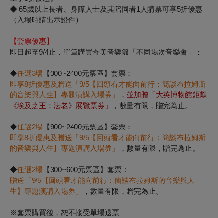
◆ 65歲以上長者、身障人士及其陪同者1人購票可享5折優惠
（入場時請出示證件）
【套票優惠】
即日起至9/4止，單筆購買奇美音樂節「不同場次音樂會」：
◆
任選
3
場
【
900~2400
元票區
】套票：
即享
8
折優惠及贈送「
9/5
【回頭看才能向前行：簡談布拉姆斯
的音樂與人生】專題演講入場券」
，
並加贈「大英博物館鉅獻
《埃及之王：法老》展覽票券」
，數量有限，贈完為止。
◆
任選
2
場
【
900~2400
元票區
】套票：
即享
8
折優惠及贈送「
9/5
【回頭看才能向前行：簡談布拉姆斯
的音樂與人生】專題演講入場券」
，數量有限，贈完為止。
◆
任選
2
場
【
300~600
元票區】
套票：
贈送「
9/5
【回頭看才能向前行：簡談布拉姆斯的音樂與人
生】專題演講入場券」
，數量有限，贈完為止。
※套票購買後，恕不接受單場退票