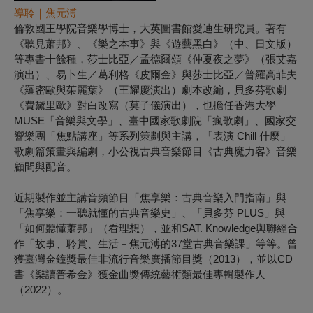
導聆｜焦元溥
倫敦國王學院音樂學博士，大英圖書館愛迪生研究員。著有
《聽見蕭邦》、《樂之本事》與《遊藝黑白》（中、日文版）
等專書十餘種，莎士比亞／孟德爾頌《仲夏夜之夢》（張艾嘉
演出）、易卜生／葛利格《皮爾金》與莎士比亞／普羅高菲夫
《羅密歐與茱麗葉》（王耀慶演出）劇本改編，貝多芬歌劇
《費黛里歐》對白改寫（莫子儀演出），也擔任香港大學
MUSE「音樂與文學」、臺中國家歌劇院「瘋歌劇」、國家交
響樂團「焦點講座」等系列策劃與主講，「表演 Chill 什麼」
歌劇篇策畫與編劇，小公視古典音樂節目《古典魔力客》音樂
顧問與配音。
近期製作並主講音頻節目「焦享樂：古典音樂入門指南」與
「焦享樂：一聽就懂的古典音樂史」、「貝多芬 PLUS」與
「如何聽懂蕭邦」（看理想），並和SAT. Knowledge與聯經合
作「故事、聆賞、生活－焦元溥的37堂古典音樂課」等等。曾
獲臺灣金鐘獎最佳非流行音樂廣播節目獎（2013），並以CD
書《樂讀普希金》獲金曲獎傳統藝術類最佳專輯製作人
（2022）。