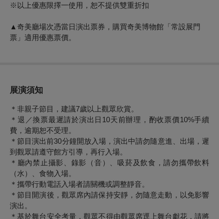
※以上優惠限擇一使用，恕不提供雙重折扣
▲奇美廳場次憑當日演出票券，購買奇美博物館「常設展門
票」適用優惠票價。
展演須知
＊非親子節目，建議7歲以上觀眾欣賞。
＊退／換票最遲請於演出日10天前辦理，酌收票價10%手續
費，逾期恕不受理。
＊節目演出前30分鐘開放入場，演出中請勿隨意進、出場，遲
到觀眾請遵守館方引導，再行入場。
＊廳內禁止攝影、錄影（音）、吸菸及飲食，請勿攜帶飲料
（水）、食物入場。
＊攜帶行動電話入場者請關機或調整靜音。
＊節目開演後，觀眾席內請保持安靜，勿隨意走動，以免影響
演出。
＊基於舞台安全考量，觀眾不得由觀眾席逕上舞台獻花，請將