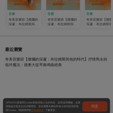
音樂
音樂
音樂
奇美音樂節【燦爛的
奇美音樂節【燦爛的
奇美音樂節【燦爛
深邃：布拉姆斯與他
深邃：布拉姆斯與他
深邃：布拉姆斯與
的時代】百煉鋼與繞
的時代】山光水色，
的時代】優雅內省
指柔：克拉拉、舒曼
雨暴風狂：布拉姆斯
奔放高歌：德國小
與布拉姆斯的內心話
與德弗札克的名曲盛
琴奏鳴曲經典
宴
最近瀏覽
奇美音樂節【燦爛的深邃：布拉姆斯與他的時代】抒情雋永的
低吟魔法：德奧大提琴奏鳴曲經典
OPENTIX將運用Cookie來提供個人化的內容、提昇使用體驗，也希
同意
望能提供更安全的消費環境。若你瀏覽本網站即表示你同意我們使
用Cookie。閱讀我們的
隱私權政策
了解更多。