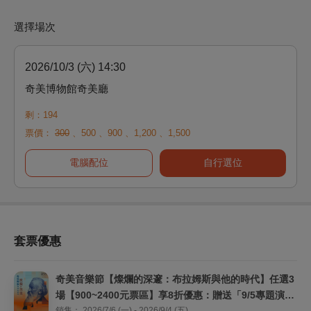
選擇場次
2026/10/3 (六) 14:30
奇美博物館奇美廳
剩：194
票價：
300
、
500
、
900
、
1,200
、
1,500
電腦配位
自行選位
套票優惠
奇美音樂節【燦爛的深邃：布拉姆斯與他的時代】任選3
場【900~2400元票區】享8折優惠：贈送「9/5專題演講
銷售：
2026/7/6 (一) - 2026/9/4 (五)