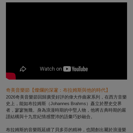
奇美音樂節【燦爛的深邃：布拉姆斯與他的時代】
2026奇美音樂節回歸廣受好評的偉大作曲家系列，在西方音樂
史上，能如布拉姆斯（Johannes Brahms）矗立於歷史交界
者，寥寥無幾。身為浪漫時期的中堅人物，他將古典時期的嚴
謹結構與十九世紀情感豐沛的語彙巧妙融合。
布拉姆斯的音樂既延續了貝多芬的精神，也開創出屬於浪漫樂