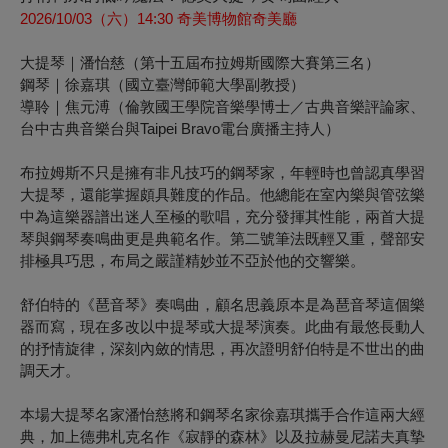
2026/10/03
（六）
14:30
奇美博物館奇美廳
大提琴｜潘怡慈
（第十五屆布拉姆斯國際大賽第三名）
鋼琴｜徐嘉琪
（國立臺灣師範大學副教授）
導聆｜焦元溥
（倫敦國王學院音樂學博士／古典音樂評論家、
台中古典音樂台與Taipei Bravo電台廣播主持人）
布拉姆斯不只是擁有非凡技巧的鋼琴家，年輕時也曾認真學習
大提琴，還能掌握頗具難度的作品。他總能在室內樂與管弦樂
中為這樂器譜出迷人至極的歌唱，充分發揮其性能，兩首大提
琴與鋼琴奏鳴曲更是典範名作。第二號筆法既輕又重，聲部安
排極具巧思，布局之嚴謹精妙並不亞於他的交響樂。
舒伯特的《琶音琴》奏鳴曲，顧名思義原本是為琶音琴這個樂
器而寫，現在多改以中提琴或大提琴演奏。此曲有最悠長動人
的抒情旋律，深刻內斂的情思，再次證明舒伯特是不世出的曲
調天才。
本場大提琴名家潘怡慈將和鋼琴名家徐嘉琪攜手合作這兩大經
典，加上德弗札克名作《寂靜的森林》以及拉赫曼尼諾夫真摯