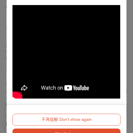
出大提琴協奏曲擔任獨奏，並榮獲總統親自頒獎殊榮。2008年
首張個人專輯《冬之旅》全球發行，並入圍第20屆傳藝金曲獎
「最佳演奏獎」、「最佳古典音樂專輯獎」及「最佳專輯製作
人獎」。
近年來，潘怡慈活躍於國內許多重要演出，2018年，獲國立臺
灣交響樂團邀請，擔綱作曲家陳士惠教授委託創作計劃，《菅
芒花》大提琴與室內管弦樂版世界首演之大提琴獨奏，同年亦
受邀擔任國臺交暑期國際青少年音樂營大提琴指導；並參與由
小提琴名家蘇顯達領銜策劃之《傳承．提琴的榮耀》奇美名琴
音樂會演出。2020年受邀於臺南文化中心舉辦大提琴獨奏會
《榮耀萊比錫》，同年也參與奇美博物館「世界提琴日」線上
提琴饗宴演出。2021年再度受國臺交之邀，擔綱理查．史特勞
斯《唐．吉訶德》大提琴獨奏。2022年，於兩廳院參與《絢爛
俄羅斯》鋼琴三重奏音樂會，同年10月受邀於奇美音樂節，與
國臺交合作演出德弗札克大提琴協奏曲。
曾獲邀於國立臺北藝術大學及國立臺南藝術大學舉辦大提琴大
不再提醒 Don't show again
師班，並於國立中興大學科技管理研究所及國立臺中教育大學
音樂學系，擔任專題演講與大提琴樂團合奏藝術講座主講。除