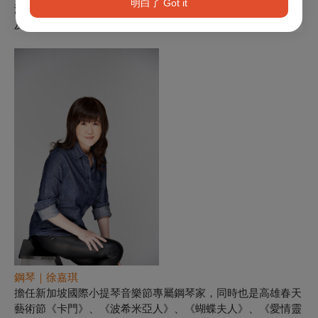
明白了 Got it
演奏與教學外，亦多次擔任奇美藝術獎、各縣市音樂比賽，以
及國立臺灣交響樂團「國際音樂人才拔尖計劃」之評審。
鋼琴｜徐嘉琪
擔任新加坡國際小提琴音樂節專屬鋼琴家，同時也是高雄春天
藝術節《卡門》、《波希米亞人》、《蝴蝶夫人》、《愛情靈