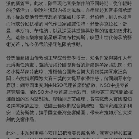
派的新篇章。此次，除呈現他音樂創作的不同時期，從年輕時
的抒情活力，到晚年沉潛內省之風貌，亦串聯起其音樂傳承譜
系：從啟發他音樂理想的前輩如貝多芬、舒伯特，到與他並肩
而行或分庭抗禮的同代作曲家如羅伯特・舒曼與克拉拉・舒
曼、李斯特、華格納，以及深受其提攜與影響的後進如德弗札
克。這些音樂家如繁星般環繞布拉姆斯，映照出世代傳承的藝
術光芒，迄今仍帶給樂迷無限的悸動。
音樂節延續由倫敦國王學院音樂學博士、知名作家與製作人焦
元溥擔任策畫，邀請活躍於國際舞台的新銳鋼琴家張凱閔；知
名小提琴家薛志璋，搭檔仙台國際音樂大賽銀獎鋼琴家汪奕
聞；布拉姆斯國際大賽三獎的大提琴家潘怡慈，偕同鋼琴家徐
嘉琪；鋼琴四重奏則由NSO代理首席鄧皓敦、NSO中提琴首
席黃瑞儀、前NSO大提琴首席上地彩門、鋼琴家王佩瑤開啟揮
灑自如的室內樂對話。壓軸則是艾維理．費雪職業大賞國際知
名鋼琴家劉孟捷、法國土倫歌劇院音樂總監－指揮家維克多利
安．范努斯敦，攜手國立臺灣交響樂團，帶來布拉姆斯宏大深
刻的交響作品。
此外，本系列更精心安排13把奇美典藏名琴，涵蓋史特拉底瓦