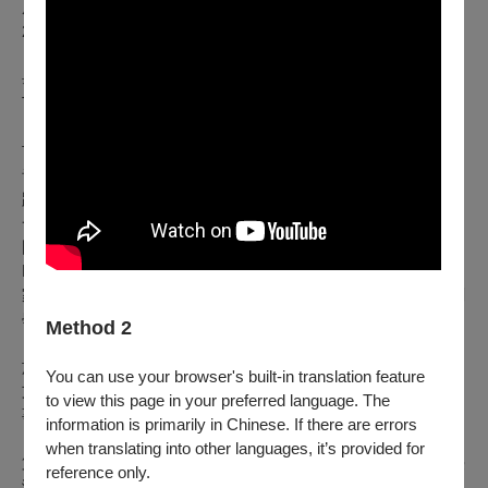
座青島交響樂團大提琴首席、客座蘇州交響樂團大提琴首席，
2024-2025年擔任國立臺灣交響樂團大提琴首席。
畢業於德國漢堡音樂與戲劇學院（Hochschule für Musik und
Theater Hamburg），獲頒「大提琴最高演奏家文憑」
（Konzertexamen Violoncello）學位。求學時期，曾蟬聯臺中
市賽大提琴組第一名及全國賽第一名。1999年榮獲「中華開發
音樂人才潛力獎」，由大提琴家馬友友親自頒獎。2004年通過
跳級考試資格，於六年內完成國立臺南藝術大學音樂學系七年
一貫制學程，獲頒「藝術學士」學位。其後通過考試，取得德
國柏林漢斯艾斯樂音樂學院（Hochschule für Musik Hanns-
Eisler）入學資格，師事名家Stephan Forck教授，攻讀「音樂
家文憑」。2011年再度以優異的成績考入德國漢堡音樂與戲劇
學院，師從Niklas Schmidt教授。
Method 2
旅德期間，在南藝大李肇修校長推薦下，獲已故奇美創辦人許
You can use your browser's built-in translation feature
文龍先生賞識，長期贊助潘怡慈樂器於國外學習及參與國際賽
to view this page in your preferred language. The
事，曾贏得第四屆上海國際大提琴比賽第三名及最佳臺風獎、
information is primarily in Chinese. If there are errors
日本琉球Sugar Hall比賽第二名、第十五屆布拉姆斯國際大賽
when translating into other languages, it’s provided for
第三名，及艾利斯梅耶國際大賽第一名。1999年，在前國立臺
reference only.
灣交響樂團團長陳澄雄指揮的帶領下，受邀於總統府介壽館演