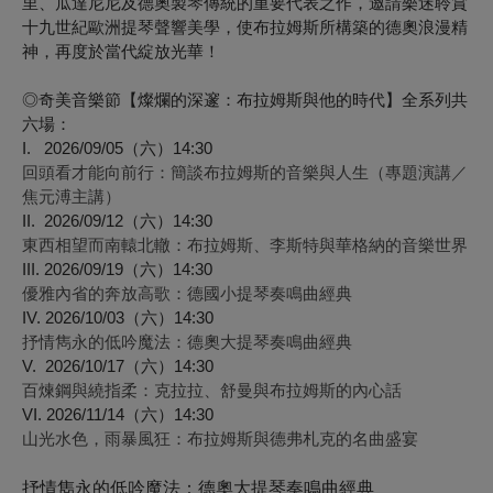
里、瓜達尼尼及德奧製琴傳統的重要代表之作，邀請樂迷聆賞
十九世紀歐洲提琴聲響美學，使布拉姆斯所構築的德奧浪漫精
神，再度於當代綻放光華！
◎奇美音樂節【燦爛的深邃：布拉姆斯與他的時代】全系列共
六場：
I. 2026/09/05（六）14:30
回頭看才能向前行：簡談布拉姆斯的音樂與人生（專題演講／
焦元溥主講）
II. 2026/09/12（六）14:30
東西相望而南轅北轍：布拉姆斯、李斯特與華格納的音樂世界
III. 2026/09/19（六）14:30
優雅內省的奔放高歌：德國小提琴奏鳴曲經典
IV. 2026/10/03（六）14:30
抒情雋永的低吟魔法：德奧大提琴奏鳴曲經典
V. 2026/10/17（六）14:30
百煉鋼與繞指柔：克拉拉、舒曼與布拉姆斯的內心話
VI. 2026/11/14（六）14:30
山光水色，雨暴風狂：布拉姆斯與德弗札克的名曲盛宴
抒情雋永的低吟魔法：德奧大提琴奏鳴曲經典