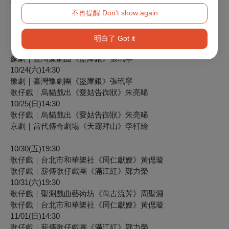
歌仔戲｜唐美雲歌仔戲團《大漠胭脂》吳宜蓁
不再提醒 Don't show again
客家戲｜國立臺灣戲曲學院青年劇團《昭君．怨》彭羽如
10/23(五)19:30
明白了 Got it
京劇｜當代傳奇劇場《天霸拜山》李軒綸
豫劇｜臺灣豫劇團《盜庫銀》張玳寧
10/24(六)14:30
豫劇｜臺灣豫劇團《盜庫銀》張玳寧
歌仔戲｜烏貓戲出《愛姑告御狀》朱亮晞
10/25(日)14:30
歌仔戲｜烏貓戲出《愛姑告御狀》朱亮晞
京劇｜當代傳奇劇場《天霸拜山》李軒綸
10/30(五)19:30
歌仔戲｜台北市和華樂社《周仁獻嫂》黃偲璇
歌仔戲｜薪傳歌仔戲團《滿江紅》鄭力榮
10/31(六)19:30
歌仔戲｜聖淵戲曲藝術坊《萬古流芳》周聖淵
歌仔戲｜台北市和華樂社《周仁獻嫂》黃偲璇
11/01(日)14:30
歌仔戲｜薪傳歌仔戲團《滿江紅》鄭力榮