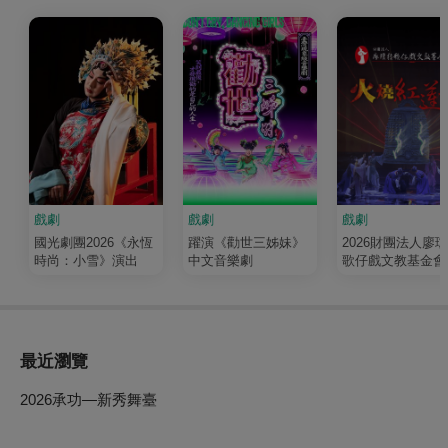
戲劇
戲劇
戲劇
國光劇團2026《永恆
躍演《勸世三姊妹》
2026財團法人廖
時尚：小雪》演出
中文音樂劇
歌仔戲文教基金會
《火燒紅蓮寺》
最近瀏覽
2026承功—新秀舞臺