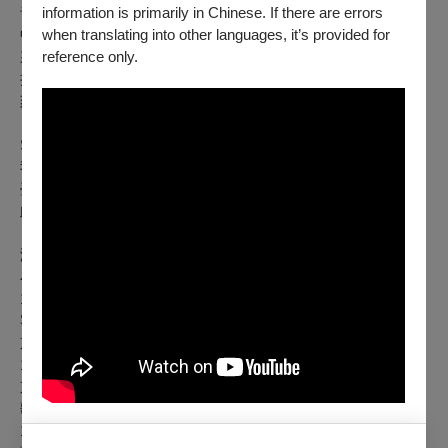
青年演員齊聚一堂，以經典劇目展開舞臺挑戰，在一次次演出
information is primarily in Chinese. If there are errors
中累積實力，也開啟屬於他們的戲曲旅程。角色的情感呈現，
when translating into other languages, it’s provided for
來自藝師的親身傳承；每一次反覆練習，背後都是汗水與堅
reference only.
持。與夥伴對戲時的默契，在燈光亮起、與觀眾相遇的那一
刻，讓努力變得真實可見。
STAND BY ME，是每段自己堅持前行的過程，也是每回與自
我對話的時刻，更是一路同行的身影。當青年演員站上舞臺，
臺前的目光與幕後的身影在此刻交會，那些累積與陪伴，成為
此刻最溫暖的存在——相伴，正當時。
演出場次
小表演廳
10/16(五)19:30
客家戲｜國立臺灣戲曲學院青年劇團《昭君．怨》彭羽如
京劇｜國光劇團《竹林記 火燒余洪》希達爾•伊安
10/17(六)14:30
京劇｜國光劇團《竹林記 火燒余洪》希達爾•伊安
歌仔戲｜唐美雲歌仔戲團《大漠胭脂》吳宜蓁
10/18(日)14:30