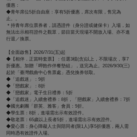
優惠：
◆青年席位5折自由座：享有5折優惠，席次有限，售完為
止。。
＊持青年席位票券者，請憑證件（身分證或健保卡）入場，如
無法出示相符證件之觀眾，節目當天現場不開放入場、亦不進
行退／換票。
【全面啟售】2026/7/31(五)起
◆【相伴．正當時套票】：任選3檔(含)以上，不限場次，享7
折優惠。加贈「呷飽作伴餐墊組」，送完為止。2026/9/30(三)
起於「臺灣戲曲中心售票處」憑兌換券領取。
◆「追戲迷」：9折
◆「戀戲家」：8折
◆「戀戲家」電子生日禮券：5折
◆「追戲迷」入續會禮券：8折，「戀戲家」入續會禮券：7折
◆國光劇團「群英、雅客」會員：9折。
◆學生票：8折，進場需出示有效證件。
◆敬老票：65歲以上長者5折，進場需出示有效證件。
◆愛心票：身心障礙人士與陪同者(限1人)享5折優惠，兩人需
同時憑有效證件入場。