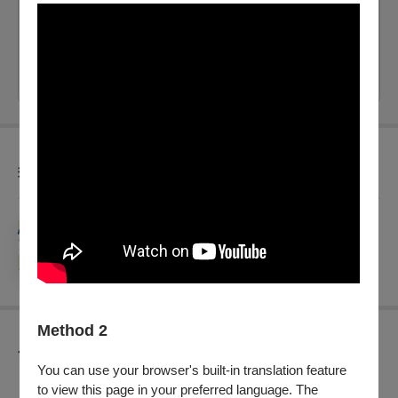
剩：8
票價：
400
、
600
電腦配位
自行選位
套票優惠
【相伴．正當時套票】
銷售：
2026/7/31 (五) - 2026/10/31 (六)
Method 2
節目介紹
You can use your browser's built-in translation feature
「承功－新秀舞臺」，承師之功，新秀啟藝。來自不同劇種的
to view this page in your preferred language. The