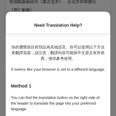
聖淵戲曲藝術坊《萬古流芳》、台北市和華樂社
《周仁獻嫂》
臺灣戲曲中心小表演廳
Need Translation Help?
提供電子票
剩：67
票價：
400
、
600
你的瀏覽器目前預設為其他語言。你可以使用以下方法
來翻譯頁面，請注意，翻譯內容可能與中文原文有所差
電腦配位
自行選位
異，僅供參考使用。
It seems like your browser is set to a different language.
2026/11/1 (日) 14:30
薪傳歌仔戲團《滿江紅》、聖淵戲曲藝術坊《萬古
Method 1
流芳》
You can find the translation button on the right side of
臺灣戲曲中心小表演廳
the header to translate the page into your preferred
language.
提供電子票