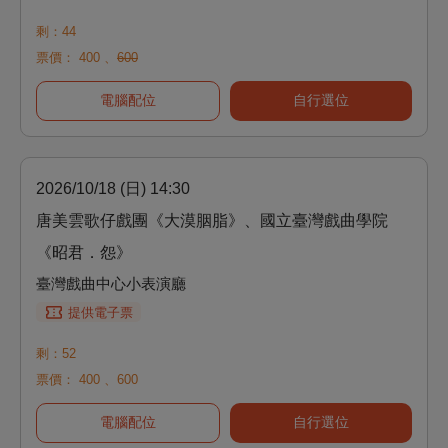
剩：44
票價：
400
、
600
電腦配位
自行選位
2026/10/18 (日) 14:30
唐美雲歌仔戲團《大漠胭脂》、國立臺灣戲曲學院
《昭君．怨》
臺灣戲曲中心小表演廳
提供電子票
剩：52
票價：
400
、
600
電腦配位
自行選位