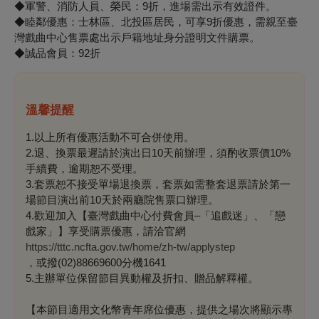
◆軍警、消防人員、榮民：9折，進場需出示有效證件。
◆睦鄰優惠：士林區、北投區居民，可享9折優惠，需親至臺
灣戲曲中心售票處出示戶籍地址身分證明文件購票。
◆誠品會員：92折
溫馨提醒
1.以上所有優惠活動不可合併使用。
2.退、換票最遲請於演出日10天前辦理，須酌收票價10%
手續費，逾期恕不受理。
3.套票恕不接受單場退換票，套票如需整套退票請於第一
場節目演出前10天於兩廳院售票口辦理。
4.歡迎加入【臺灣戲曲中心付費會員–「追戲迷」、「戀
戲家」】享受購票優惠，請洽官網
https://tttc.ncfta.gov.tw/home/zh-tw/applystep
，或撥(02)88669600分機1641
5.主辦單位保留節目異動權及折扣、贈品解釋權。
【本節目適用文化幣青年席位優惠，提供之場次將顯示專