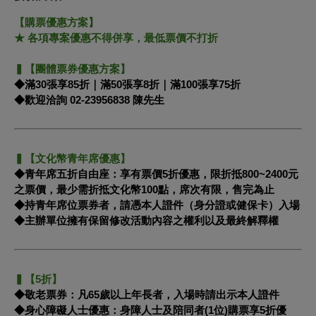
【購票優惠方案】
★ 各項專案優惠不得併享，最低票價不打折
▍【團體票券優惠方案】
◆滿30張享85折｜滿50張享8折｜滿100張享75折
◆歡迎洽詢 02-23956838 陳先生
▍【文化幣青年席優惠】
◆青年席五折自由座：享有票價5折優惠，限折抵800~2400元
之票價，最少需折抵文化幣100點，席次有限，售完為止
◆持青年席位票券者，請憑本人證件（身分證或健保卡）入場
◆主辦單位擁有保留修改活動內容之權利以及最終解釋權
▍【5折】
◆敬老票券：凡65歲以上年長者，入場時請出示本人證件
◆身心障礙人士優惠：身障人士及陪同者(1位)購票享5折優