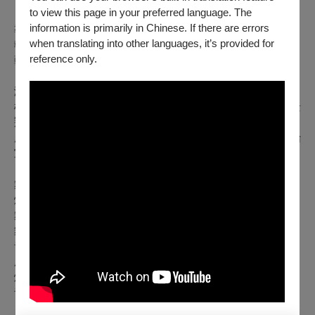
to view this page in your preferred language. The
information is primarily in Chinese. If there are errors
導演、編劇｜吳念真
when translating into other languages, it’s provided for
執行導演｜李明澤
reference only.
藝術監督｜柯一正、吳念真
演員｜
柯一正、吳念真、林美秀、羅北安、謝銘祐、林雨宣、楊景
翔、廖邱堃、彭浩秦、古辛、吳驊恩
廖君茲、周聖博、許家瑋、陳家寶、劉紹群、雙伊蓮、林怡
宣、李筠媗、王雅萍（台北場）
舞台設計｜曾蘇銘
燈光設計｜鄭智謙
舞台監督｜鐘崇仁
舞台技術指導｜曾嘉生
音樂設計｜聶琳
服裝設計｜陳玟良
燈光技術指導｜吳炳翰
音響技術指導｜陳韋錡、陳旭華（台中場）