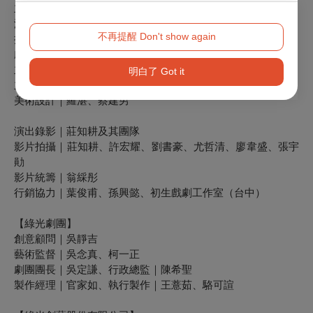
主視覺設計：
海報設計｜方序中 ＠究方社
不再提醒 Don't show again
插畫繪製｜許皓程
劇照攝影｜張大魯
主視覺攝影｜李佳璇
明白了 Got it
主視覺攝影統籌｜蔡建男
美術設計｜羅湛、蔡建男
演出錄影｜莊知耕及其團隊
影片拍攝｜莊知耕、許宏耀、劉書豪、尤哲清、廖韋盛、張宇
勛
影片統籌｜翁綵彤
行銷協力｜葉俊甫、孫興懿、初生戲劇工作室（台中）
【綠光劇團】
創意顧問｜吳靜吉
藝術監督｜吳念真、柯一正
劇團團長｜吳定謙、行政總監｜陳希聖
製作經理｜官家如、執行製作｜王薏茹、駱可諠