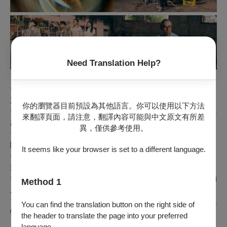
Need Translation Help?
【各界好評】
觀
✨自2007年到2015年間二度全台巡演逾68場，演出場場爆滿，
眾人次達七萬多人以上
。
你的瀏覽器目前預設為其他語言。你可以使用以下方法
✨2007首演時，《自由時報》評論劇情以小人物為主，但能讓觀眾
來翻譯頁面，請注意，翻譯內容可能與中文原文有所差
高度投入。
異，僅供參考使用。
台灣男性情感與生命經驗的掌握
✨吳念真導演對
，是作品感人的
關鍵。
It seems like your browser is set to a different language.
✨2008《PAR表演藝術》認為《人間條件三》不同於一般商業劇場
緩慢、深沉的方式累積情感
追求快速娛樂，而是以
。
✨2015年二度巡演時，《表演藝術評論台》認為吳念真導演作品動
Method 1
把個人生命經驗轉化成台灣人的集體記憶
人，
。
✨2015年眾多媒體及觀眾都盛譽《人間條件三》屬於文字底的小人
You can find the translation button on the right side of
台灣上一代青春記憶的縮影
物情感，將本劇視為
。
the header to translate the page into your preferred
language.