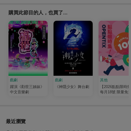
購買此節目的人，也買了...
戲劇
戲劇
其他
躍演《勸世三姊妹》
《神隱少女》舞台劇
【2026點點限時
中文音樂劇
每月18號 限量免
100點
最近瀏覽