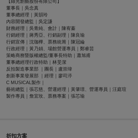
【綠光創藝股份有限公司】
董事長｜吳念真
董事總經理｜黃韻玲
內容開發總監｜吳定謙
財務經理｜吳青純、會計｜陳宥蓁
行銷經理｜蔣秀亞、行銷副理｜陳良瑜
行銷宣傳｜沈珈樺、票務統籌｜陳冠綸
行政經理｜黃乃娟、場館營運專員｜鄭睿芸
策略商務暨版權總監/董事長特助｜蕭旭甫
董事總經理行政特助｜林旻潔
反拍製造事業部 ｜團長｜盧崇瑋
創新事業發展部 ｜經理｜廖司渟
C MUSICAL製作｜
藝術總監｜張芯慈、營運經理｜黃肇璟、營運專員｜汪庭瑄
製作專員｜詹宜玫、票務專案｜張芯瑜
折扣方案