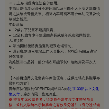
※ 以上各項優惠無法合併使用。
本節目劇情涉及部分不雅用語以及可能令人不安之部份情
境之描繪或音響效果。相關內容可能不適合年幼兒童及較
敏感之觀眾。
年齡建議
● 12歲以下兒童不建議觀賞。
● 12至18歲青少年建議由家長或成年親友陪同觀賞。
入場須知
● 演出開始後將實施遲到觀眾進場管制。
● 遲到觀眾須依現場工作人員指示，於指定時間及適當
段落進場。
為維護演出品質，部分場次可能限制中途離席及再次入
場。
【本節目適用文化幣青年席位優惠，提供之場次將顯示專
屬折扣方案】
青年席位僅限於OPENTIX網站與App
使用100點以上文化
幣支付
，席次有限，售完為止。
※
持青年席位票券者，須為符合當年度文化幣發放資
格，並於入場時出示持票者之有效身分證件（身分證或健