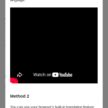
【每一場人間條件都不想錯過？】
加入
「綠光之友」
享受會員好康，你就是綠光的VIP
終身會員費 NT$500 (郵資費另計)
最新演出優先購票選位，享有八折至八五折優惠
現場購買綠光周邊商品享最優惠價、不定期舉辦會員限定活動
立即加入綠光劇團
終身會員
了解更多
會員福利與申辦詳情
FB
粉絲專頁
、
Instagram
、
Method 2
YouTube
You can use your browser's built-in translation feature
【演職人員名單】