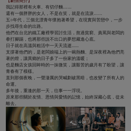
【劇情簡介】
我記得那裡有火車、有切仔麵……
還有一個胖胖的女人，不是在笑，就是在流淚……
五○年代，三個北漂青年懷抱著希望，在現實與苦戀中，一步
步找尋生命的出路。
他們在台北的鐵工廠裡學習討生活，熬過貧窮、責罵與老闆的
拳打腳踢，也將那些說不出口的夢想藏進心底。
日子就在高溫與粗活中一天天流逝......
支撐著他們的，是老闆娘端上的一碗熱麵、是深夜裡為他們亮
著的燈，讓異鄉的日子多了一份家的溫暖；
也是麵店女孩回眸時的一抹微笑，讓艱苦的歲月有了盼望，讓
青春有了模樣。
直到那個夜晚，一聲淒厲的哭喊劃破黑暗，也改變了所有人的
命運。
多年後，重逢的那一天，往事一一浮現。
原來那些關於友情、恩情與愛情的記憶，始終深藏心底，從未
離去。