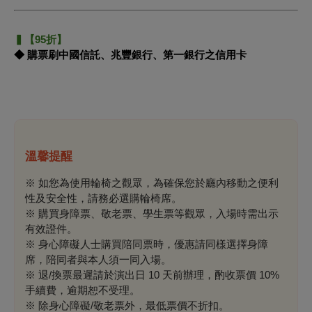
▍【95折】
◆ 購票刷中國信託、兆豐銀行、第一銀行之信用卡
溫馨提醒
※ 如您為使用輪椅之觀眾，為確保您於廳內移動之便利
性及安全性，請務必選購輪椅席。
※ 購買身障票、敬老票、學生票等觀眾，入場時需出示
有效證件。
※ 身心障礙人士購買陪同票時，優惠請同樣選擇身障
席，陪同者與本人須一同入場。
※ 退/換票最遲請於演出日 10 天前辦理，酌收票價 10%
手續費，逾期恕不受理。
※ 除身心障礙/敬老票外，最低票價不折扣。