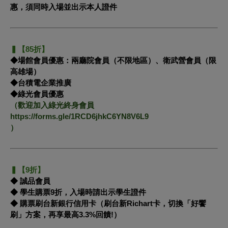
惠，須同時入場並出示本人證件
▍【85折】
◆場館會員優惠：兩廳院會員（不限地區）、衛武營會員（限
高雄場）
◆台積電企業推廣
◆綠光會員優惠
（歡迎加入綠光終身會員
https://forms.gle/1RCD6jhkC6YN8V6L9
）
▍【9折】
◆ 誠品會員
◆ 學生購票9折，入場時請出示學生證件
◆ 購票刷台新銀行信用卡（刷台新Richart卡，切換「好饗
刷」方案，再享最高3.3%回饋!）