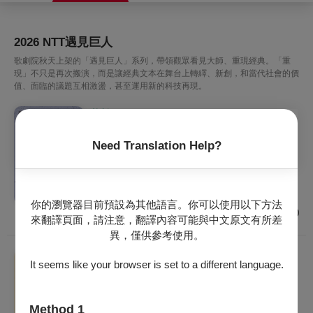
2026 NTT遇見巨人
歌劇院秋天上架的「遇見巨人」系列，帶領觀眾看見大師、重現經典。「重
現」不只是再次搬演，而是讓經典文本在舞台上轉繹、新創，和當代社會的價
值、面臨的議題互相激盪，甚至運用新的科技再現。
戲劇
2026 NTT遇見巨人—愛爾蘭鬼才編導丹．科
Need Translation Help?
利《迷失的李爾》
2026/10/16 (五) - 2026/10/18 (日)
建議年齡 7歲以上
臺中
你的瀏覽器目前預設為其他語言。你可以使用以下方法
$700 - $1,500
來翻譯頁面，請注意，翻譯內容可能與中文原文有所差
異，僅供參考使用。
音樂
It seems like your browser is set to a different language.
2026 NTT遇見巨人─莫札特歌劇《女人皆如
此》
2026/10/29 (四) - 2026/11/1 (日)
Method 1