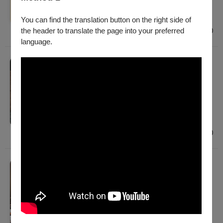
建議年齡 7歲以上
臺中
You can find the translation button on the right side of
the header to translate the page into your preferred
$600 - $6,000
language.
舞蹈
2026 NTT遇見巨人—亞倫．路西恩．奧文
《安蒂岡妮》
2026/10/31 (六) - 2026/11/1 (日)
建議年齡 15歲以上
臺中
$600 - $1,800
音樂
2026 NTT遇見巨人―賽門．拉圖爵士與巴伐
利亞廣播交響樂團
2026/11/16 (一) 19:30
建議年齡 7歲以上
臺中