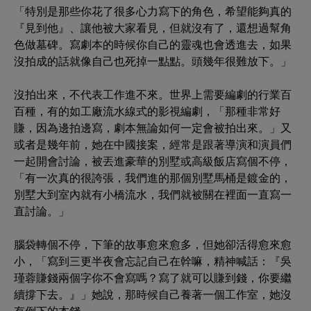
「特別是那些你花了很多心力寫下的角色，希望能夠真的
『見到他』、讓他被大家看見，但就沒有了，還想過幫角
色做墓碑。寫劇本的時候你自己的靈魂也會透進去，如果
沒拍成的話就像自己也死掉一點點。頭幾年很難放下。」
沒拍出來，不代表工作進不來。世界上需要編劇的行業百
百種，有的如工廠流水線式的影視編劇，「那種非常好
賺，因為邊拍邊寫，劇本無論如何一定會被拍出來。」又
或者是幾年前，她在中國接案，經常是跟著導演和演員們
一起開會討論，被丟進豪華的別墅或高級飯店寫個不停，
「有一次真的很誇張，我們進的那個別墅馬桶是鍍金的，
別墅大到室內就有小橋流水，我們就被關在裡面一直寫一
直討論。」
腦袋轉個不停，下筆的故事愈來愈多，但她卻活得愈來愈
小，「寫到三更半夜會忘記自己在幹嘛，精神喊話：『吳
瑾蓉賺錢兩個字你不會寫嗎？寫了就可以賺到錢，你要繼
續撐下去。』」她說，那時候自己養著一個工作室，她沒