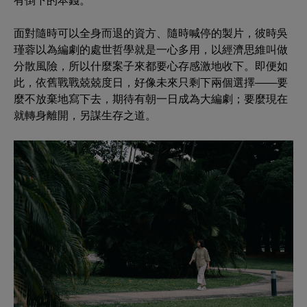
有倒下的本錢。
面對隨時可以全身而退的資方、隨時喊停的製片，彼時吳
瑾蓉以為編劇的處世哲學就是一心多用，以經濟思維叫做
分散風險，所以什麼案子來都要心存感激地收下。即便如
此，依舊戰戰兢兢度日，好像未來只剩下兩個選擇——要
麼不放棄地寫下去，期待有朝一日成為大編劇；要麼現在
就轉身離開，另謀生存之道。