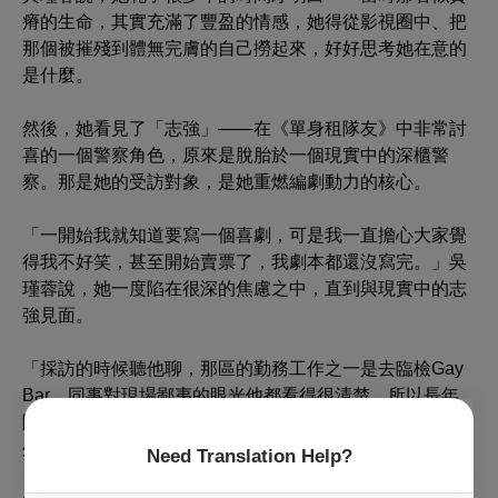
瘠的生命，其實充滿了豐盈的情感，她得從影視圈中、把
那個被摧殘到體無完膚的自己撈起來，好好思考她在意的
是什麼。
然後，她看見了「志強」——在《單身租隊友》中非常討
喜的一個警察角色，原來是脫胎於一個現實中的深櫃警
察。那是她的受訪對象，是她重燃編劇動力的核心。
「一開始我就知道要寫一個喜劇，可是我一直擔心大家覺
得我不好笑，甚至開始賣票了，我劇本都還沒寫完。」吳
瑾蓉說，她一度陷在很深的焦慮之中，直到與現實中的志
強見面。
「採訪的時候聽他聊，那區的勤務工作之一是去臨檢Gay
Bar，同事對現場鄙夷的眼光他都看得很清楚。所以長年
隱瞞自己的同志身分，升官後還被長官帶去酒店喝花酒，
外表看起來完全就是一個直男。」
Need Translation Help?