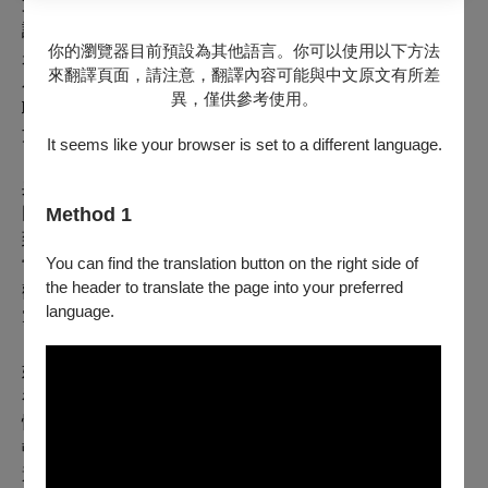
第一次的採訪已夠吳瑾蓉震撼，沒想到二次見面，更是聽
說他要和一個女生結婚了。「他說這樣才對得起媽媽，他
你的瀏覽器目前預設為其他語言。你可以使用以下方法
是單親家庭，擔心媽媽會認為自己是沒有爸爸的陪伴才成
來翻譯頁面，請注意，翻譯內容可能與中文原文有所差
為同志，他想讓媽媽安心。」雖已是多年前的採訪了，但
異，僅供參考使用。
聊及這一段，吳瑾蓉仍然激動，她記得當下自己直接向對
方提議：「我拜託你帶媽媽來看戲。」
It seems like your browser is set to a different language.
吳瑾蓉說，後期《單身租隊友》她總算能夠放鬆地去寫，
Method 1
因為「我不在意大家會怎麼看『我』了，我只想讓觀眾看
到這個人的故事。演出後我幾乎每一場都坐在底下，編劇
You can find the translation button on the right side of
當了10多年，常常不知道自己在幹嘛。那時候我想要坐在
the header to translate the page into your preferred
觀眾席感受這一切，在劇場吸飽能量，知道自己為何而
language.
寫。」
她為何而寫——現實中的志強，後來真的帶媽媽走進劇場
看了戲中的志強，「他跟我說，媽媽看完以後好像什麼都
懂了，雖然一切沒有說破，但是
……
」但是以後，吳瑾蓉
頓了一會兒，
沒把話接下去，反而這麼說：「我們可能，
還是低估了媽媽的愛吧？」