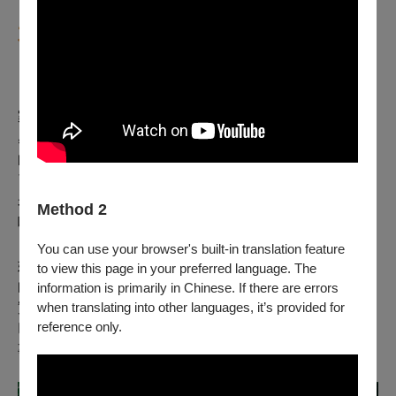
不再讓自己跟著劇本死去了
《單身租隊友》的養分一路延續，包括《關於我和鬼變成
家人那件事》劇中警察主角的原型，劇終父子和解的情
感，也是奠基在此之上。甚至是——不只創作，連吳瑾蓉
的日常生活都能派上用場，「有時候很沮喪覺得自己老
了，先生就會拿租隊友的台詞安慰我：『永遠不要說自己
老，你只會比現在更老，你這樣說，對得起未來的自己
Method 2
嗎？現在就是你往後人生中，最年輕的時候了。』」
You can use your browser's built-in translation feature
她明白了，編劇不僅是投入靈魂創作的工作，也得拿自己
to view this page in your preferred language. The
的生命來面對現實中的各種恐懼與痛苦，才有可能給出真
information is primarily in Chinese. If there are errors
when translating into other languages, it’s provided for
實的反饋，重新奪回生活的自主。「在影視圈被狂賞幾個
reference only.
巴掌，一路爬回劇場，反而會讓我看到很多以前看不到的
事。」