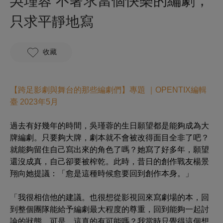
吳瑾蓉 不奢求當個快樂的編劇，
只求平靜地寫
收藏
【跨足影劇與舞台的那些編劇們】專題 ｜OPENTIX編輯
臺 2023年5月
過去有好幾年的時間，吳瑾蓉的生日願望都是能夠成為大
牌編劇。只要夠大牌，劇本就不會被改得面目全非了吧？
就能夠留住自己寫出來的角色了嗎？她寫了好多年，願望
還沒成真，自己卻要被榨乾。此時，昔日的創作戰友楊景
翔向她提議：「愈是這種時候愈要回到創作本身。」
「我很相信他的建議。也很想從影視回來寫劇場的本，回
到整個團隊能給予編劇最大程度的尊重，回到能夠一起討
論的狀態。可是，這真的有可能嗎？我當時只覺得這個想