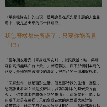
《單身租隊友》的出現，幾可說是在原先是非題的人生跑
道中，硬是岔出來的另一條路徑。
我怎麼樣都無所謂了，只要你能看見
「他」
「當年朋友看完《單身租隊友1》，就跟我說：哇，吳瑾
蓉你高清無碼在台上欸。」吳瑾蓉說，寫下那個劇本時的
狀態，是她別無選擇後的決定，把自己的一切和盤托出。
「回歸創作，就是面對生活。但是那時我的生活一團亂，
想說誰要看啊？可是沒辦法，以前寫劇本的時候資方會
說：『你要寫出你想像不到的事情』，這怎麼有可能，我
的腦子就是在這裡，只能拿我在意的東西跟大家討論。」
吳瑾蓉說，她花了很多年的時間才明白——當時那看似貧