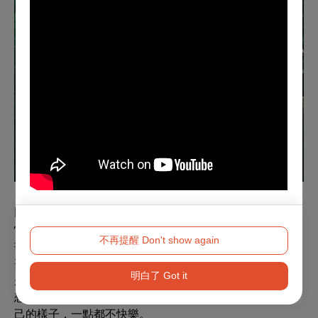
回想起自己的第一個劇本《維妮》，講述小胸女孩的煩
惱，題材親民，卻曾被同儕揶揄：「妳好適合寫暢銷
不再提醒 Don't show again
書。」那幾年總是這樣的，她不甘輕易被貼上標籤，就會
努力突破那個標籤，「所以我後來寫了一個《檔案K》就
明白了 Got it
是這樣，描述平行時空，思考宇宙的真義，那時候寫完就
想說夠有深度了吧？這樣可以了吧？」可是一直想證明自
己的樣子，一點都不快樂。