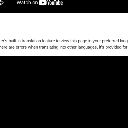
到了信得過的買主，將那個承載了她少女時期最孤單、卻也最純
的音樂，好像還能迴盪在她的身邊。
's built-in translation feature to view this page in your preferred lan
there are errors when translating into other languages, it’s provided for