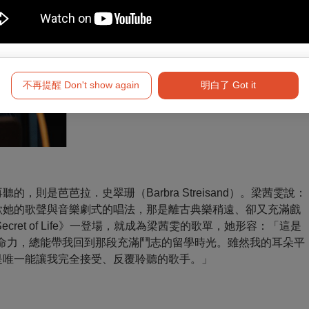
不再提醒 Don't show again
明白了 Got it
則是芭芭拉．史翠珊（Barbra Streisand）。梁茜雯說：
歡她的歌聲與音樂劇式的唱法，那是離古典樂稍遠、卻又充滿戲
cret of Life》一登場，就成為梁茜雯的歌單，她形容：「這是
的生命力，總能帶我回到那段充滿鬥志的留學時光。雖然我的耳朵平
是唯一能讓我完全接受、反覆聆聽的歌手。」