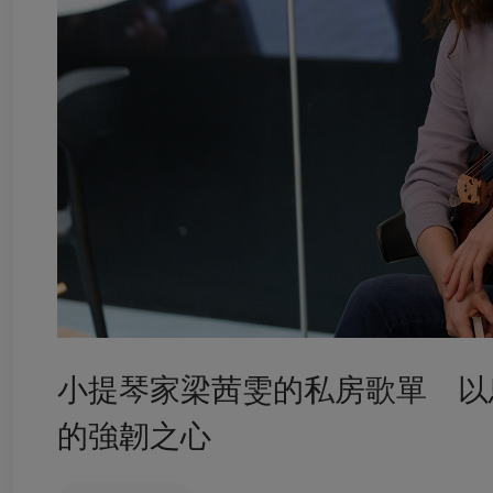
小提琴家梁茜雯的私房歌單 以
的強韌之心