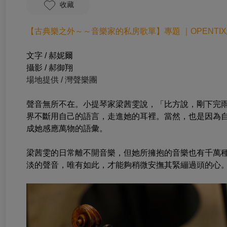
收藏
【
古典樂之外～～音樂家的私房歌單
】專題 ｜OPENTIX
文字 / 郝妮爾
攝影 / 郝御翔
場地提供 / 灣聲樂團
聲音無所不在。小提琴家梁茜雯說，「比方說，剛下完
界不斷用自己的語言，走進她的耳裡。當然，也是因為
成她感應萬物的語彙。
梁茜雯的日常離不開音樂，但她所擁抱的音樂也有千萬
淡的聲音，唯有如此，才能夠稍微安撫其緊繃過頭的心