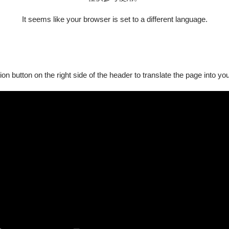
It seems like your browser is set to a different language.
ion button on the right side of the header to translate the page into y
獨自遠赴維也納。
版本與技法，而她生活裡最重要的儀式感，則是買下第一套日本
傾向這麼解釋——那套音響是她的夥伴，陪著她走過不同的城
帶錄製的方式一卷一卷翻錄。
想念經常伴隨著聲音與畫面，像是晨光打在音響表面上，每日起
其間。
，梁茜雯後來若在遙遠的彼端、太過思念故鄉的時候，「我會播
剛硬與古典樂的嚴謹之下，有些歌曲成為她情緒的出口。