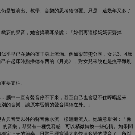
也仍是被演出、教學、音樂的思考給包覆。只是，這幾年又多了
。
、戲耍的聲音，她會摀著耳朵說：「妳們再這樣媽媽要聾掉
似乎早已在她的孩子身上流淌。例如梁茜雯分享，女兒3、4歲
自己在起床時點播德布西的《月光》，對女兒來說也是撫平雜亂
的重要支柱。
……腦中一直有聲音停不下來，甚至自己也會忍不住哼唱起來，
些別的音樂，讓原本習慣的聲音隔絕在外。」
迎古典音樂以外的聲音像水流一樣纏纏流入。她隨意舉例：「像
rett）的音樂，琴聲有一種從容感，可以稍微轉換一些心情。如果問
情穩定下來的節奏。日常已經塞滿太多快速多變的聲音了，所以