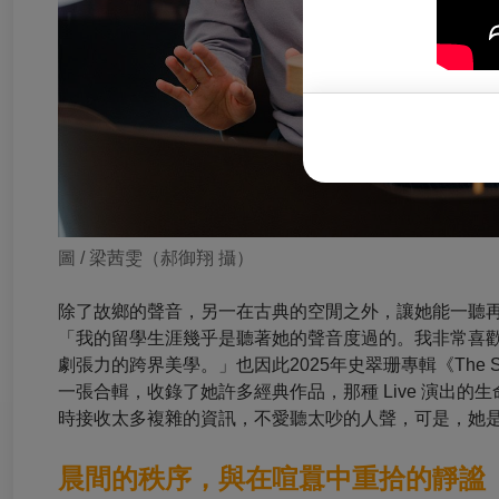
圖 /
梁茜雯（郝御翔 攝）
除了故鄉的聲音，另一在古典的空閒之外，讓她能一聽再聽的，
「我的留學生涯幾乎是聽著她的聲音度過的。我非常喜
劇張力的跨界美學。」也因此2025年史翠珊專輯《The Se
一張合輯，收錄了她許多經典作品，那種 Live 演出
時接收太多複雜的資訊，不愛聽太吵的人聲，可是，她
晨間的秩序，與在喧囂中重拾的靜謐