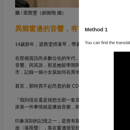
圖 / 梁茜雯（郝御翔 攝）
異鄉窗邊的音響，有首歌陪她思鄉
Method 1
You can find the translat
14歲那年，梁茜雯揹著琴，帶著一箱滿載鄉愁的CD，
在那個資訊尚未數位化的年代，音樂院的同儕討論的是
音響。與其說，那是她留學期間的財產，或許梁茜雯更
市，記錄一個小女孩如何在異地倔強長大的故事。
甚至，那時買不起昂貴的新 CD，她就向朋友借，以卡
「我到現在還是很想念那一套音響。」梁茜雯說，她的
床第一件事情就是播放音樂，開啟摩卡壺，讓聲音交織
印象深刻的記憶之一，是曾有親戚送她一張江蕙的專輯
放〈落雨聲〉，靠在窗邊很安靜地哭。」在德語環境的