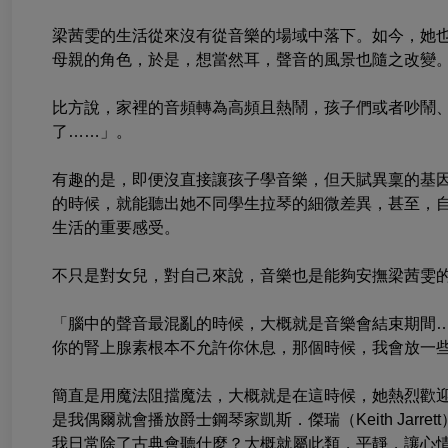
梁茜雯的生活從來沒有從音樂的場域中落下。如今，她
母親的角色，於是，想當然耳，聲音的風景也隨之改變
比方說，家裡的音頻轉為高頻且熱鬧，孩子們或者吵鬧
了……」。
有趣的是，即便沒直接讓孩子學音樂，但天賦異稟的基因
的時候，就能聽出她不同學生拉琴的細微差異，甚至，
生活的重要感受。
不只是對女兒，對自己來說，音樂也是能夠安撫梁茜雯
「腦中的聲音最混亂的時候，大概就是音樂會結束期間
你的腎上腺素根本不允許你休息，那個時候，我會放一
簡直是用魔法阻擋魔法，大概就是在這時候，她熱烈歡
是我偶爾就會播放爵士鋼琴家凱斯．傑瑞（Keith Jar
我日常除了古典會聽什麼？大概就屬此類，平靜，讓心