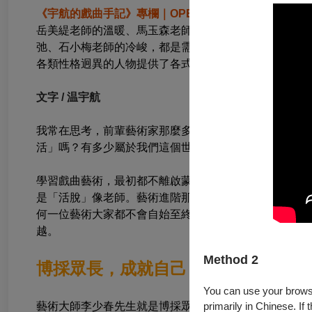
《宇航的戲曲手記》專欄｜OPENTIX 2026年6月
岳美緹老師的溫暖、馬玉森老師的豪邁、滿樂民老師的
弛、石小梅老師的冷峻，都是需要我用一輩子認真領會
各類性格迥異的人物提供了各式各樣的素材藍本。
文字 / 温宇航
我常在思考，前輩藝術家那麼多的「絕活」是怎麼創造
活」嗎？有多少屬於我們這個世代的絕活呢？
學習戲曲藝術，最初都不離啟蒙階段的模仿，模仿就是
是「活脫」像老師。藝術進階那就要依靠自己的藝術慧
何一位藝術大家都不會自始至終停留在「模仿活脫」走
越。
Method 2
博採眾長，成就自己
You can use your browser
藝術大師李少春先生就是博採眾長，積累足夠的藝術養
primarily in Chinese. If 