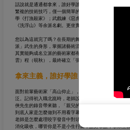
話說就是通通都拿來，誰好學誰。李少春先生在乃父嚴
繁複的技術技巧，僅一個簡單的「飛腳」也能博得兜底
學《打漁殺家》；武戲練《惡虎村》，真正做到了文武
《洗浮山》等余派名劇。更坐實了選對師門即劇藝躍進
您以為這就完了嗎？在長期的舞台實踐中，他更融合了
派」武生的身形，掌握諸藝術流派之長，做到兼收並蓄
其實能夠成名立派的藝術家都有相同的「誰好學誰」的
雲）程（硯秋），最終確立「張派」表演藝術典範，呈
拿來主義，誰好學誰
面對前輩藝術家「高山仰止」，宇航不才學得皮毛，但
泛。記得初入職北崑時，老師說我嘴皮子鬆，咬字不夠
俠先生的錄音帶來聽，「親兒的臉，吻兒的腮，點點珠
到底人家是怎麼做到不用看字幕也能聽懂歌詞的地步的
老師是怎麼處理咬字發音中對頭腹尾的處理。我們的行
消化吸收，哪管你是不是小生行當，誰好學誰，拿來主