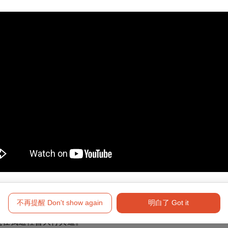
格督導下，打下了堅實規範的基本功底，即便人到中年洗鍊一切
的滿堂彩。成長階段文武不得偏廢，是最核心的藝術見解，文戲
兼備。後拜在余叔岩先生門下，學習《戰太平》、《定軍山》、
的根本保證。
「楊（小樓）派」武生的宗法；「麒派」老生的人物刻畫；「蓋
，所以李少春先生是京劇藝術天花板級別的存在就不足為奇了。
學藝經歷，張君秋先生學王（瑤卿）；拜梅（蘭芳）；研尚（小
現了「十旦九張」的藝術巔峰。
深明博採眾長的道理。習藝之路上出身北崑，親炙南北，兼學廣
真。我就買來有「不用字幕也能聽懂」之美譽的京劇藝術家趙燕
淚灑下來」，我不知聽了多少遍。琢磨脣舌齒牙喉的肌肉動作，
？在崑劇院裡，凡旦行蔡瑤銑老師演出，我都暗暗在旁邊聽，聽
不再提醒 Don't show again
明白了 Got it
話叫「擄葉子」，只要吐字真，我就明學暗學，就反覆模仿練習
義在我這裡曾大行其道。