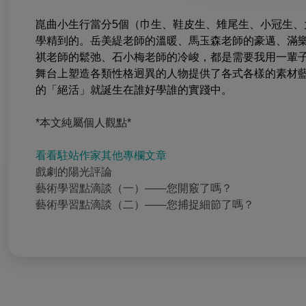
崑曲小生行當分5個（巾生、鞋皮生、雉尾生、小冠生
學精到的。岳美緹老師的溫暖、馬玉森老師的豪邁、滿
祺老師的鬆弛、石小梅老師的冷峻，都是需要我用一輩
舞台上塑造各類性格迥異的人物提供了各式各樣的素材
的「絕活」就誕生在誰好學誰的實踐中。
*本文純屬個人觀點*
看看駐站作家其他專欄文章
戲劇的陽光評論
藝術學習點滴談（一）——您開竅了嗎？
藝術學習點滴談（二）——您捕捉細節了嗎？