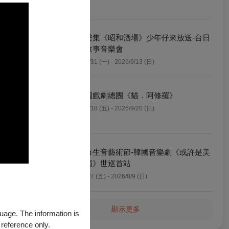
六藝樂集《昭和酒場》少年仔來放送-台日
歌謠故事音樂會
2026/8/31 (一) - 2026/9/13 (日)
明華園戲劇總團《貓．阿修羅》
2026/9/18 (五) - 2026/9/20 (日)
新北市生音藝術節-韓國音樂劇《或許是美
好結局》世巡首站
2026/8/7 (五) - 2026/8/9 (日)
顯示更多
guage. The information is
 reference only.