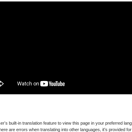
工整、蔡正仁老師的雍容、汪世瑜老師的帥氣、王泰祺老師的鬆
學習的，這些風格上的差異，正好為這十幾年來國光舞台上塑造
出來的。我們繼承下來多少？怎麼繼承？我們還有能力再創「絕
要不折不扣接受基本功訓練及老師的藝術思想，這個階段的特徵
根與悟性，正所謂「師父領進門，修行在個人」。話說回來，任
在「偏門細路」上，那一定是博採眾長的過程來實現藝術的跨
's built-in translation feature to view this page in your preferred lan
分成就自己的活例。藝術有門戶，但不要有門戶之見，用通俗的
there are errors when translating into other languages, it’s provided for