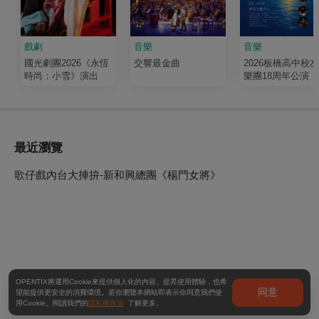
戲劇
音樂
音樂
國光劇團2026《永恆
交響最金曲
2026板橋高中校
時尚：小雪》演出
樂團18周年公演《
輝 Luminous》
最近瀏覽
歌仔戲內台大捙拚-新和興總團《楊門女將》
OPENTIX將運用Cookie來提供個人化的內容、提昇使用體驗，也希
同意
望能提供更安全的消費環境。若你瀏覽本網站即表示你同意我們使
用Cookie。閱讀我們的
隱私權政策
了解更多。