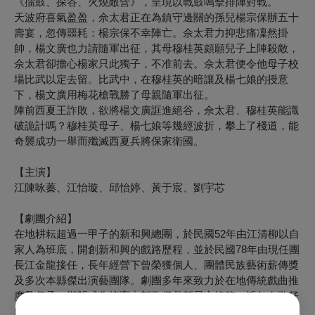
《擂鼓、探谷、火燒敵營》，呈現以戰鼓鳴擊排陣對戰。
天波府喜氣盈盈，佘太君正在為鎮守邊關的孫兒楊宗保辦五十
壽宴，忽傳噩耗：楊宗保不幸陣亡。佘太君力抑悲痛凜然掛
帥，楊文廣也力請隨軍出征，其母穆桂英頗願兒子上陣殺敵，
佘太君卻擔心楊家只此獨子，不准前去。佘太君便令他母子校
場比武以定去留。比武中，在穆桂英的暗讓及楊七娘的授意
下，楊文廣用梅花槍戰勝了母親隨軍出征。
陣前西夏王詐敗，欲將楊文廣誆進絕谷，佘太君、穆桂英能識
破詭計嗎？穆桂英母子、楊七娘等幾經波折，攀上了棧道，能
奇襲成功一舉而殲滅西夏兵將保家衛國。
【主演】
江陳咏蓁、江怡璇、邱怡婷、黃于宸、劉宇芯
【劇團介紹】
在地耕耘超過一甲子的新和興總團，於民國52年由江清柳以自
家人為班底，開創新和興的戲路歷程，並於民國78年由現任團
長江金龍接任，長年經營下曾榮獲個人、團體民族藝術薪傳獎
及多次本縣傑出演藝團隊。劇團多年來致力於在地傳統戲曲推
廣及傳承，期望成為培育中部歌仔戲新星之搖籃。近年在歌仔
戲國寶藝師廖瓊枝老師的傳承與劇團行政總監江陳咏蓁帶領