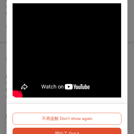
8/17
、18秀琴歌劇團《尪某情》
https://www.opentix.life/event/1770087530057326593
8/24
、25蘭陽戲劇團《新周公法鬥桃花女》
https://www.opentix.life/event/1770088950553329665
折扣方案
【套票優惠】
l
戲箱限定：
4/13(
六)12:00前
，購買全系列
18
檔
不同劇
目
節目
500元票區，各1張(含)以上，每張100元。
l
大捙拚：
7/7(日)12:00前，
購買5檔不同劇目各1張(含)以上，
800元及500元票券享5折；300元票券享7折。
【粉絲揪團】
購買單1天節目10張(含)以上6折；20張(含)以上5折。（不含最
不再提醒 Don't show again
低票價）
明白了 Got it