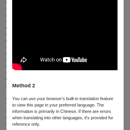
5/18
、19明華園黃字戲劇團《枕邊弦》
https://www.opentix.life/event/1769968368933142528
5/25
、26一心戲劇團《孫悟空招親》
https://www.opentix.life/event/1769971588188942337
6/8
、9陳麗香歌仔戲團《薄倖錦衣郎》
https://www.opentix.life/event/1770072443295318017
6/15
、16春美歌劇團《巧計奪美》
https://www.opentix.life/event/1770076777134764033
6/22
繡花園戲劇團《封神榜1》
https://www.opentix.life/event/1770079155043913729
6/23
繡花園戲劇團《封神榜2》
https://www.opentix.life/event/1770079790087876608
6/29
、30勝秋戲劇團《封神無雙》
Method 2
https://www.opentix.life/event/1770082574656942081
7/6
、7明華園天字戲劇團《魅郎君》
https://www.opentix.life/event/1770083175388676097
You can use your browser's built-in translation feature
7/20
、21李靜芳歌仔戲團《鰲峰泛月廖添丁》
to view this page in your preferred language. The
https://www.opentix.life/event/1770083721343692801
information is primarily in Chinese. If there are errors
8/10
、11尚和歌仔戲劇團《田薩曲》
when translating into other languages, it’s provided for
https://www.opentix.life/event/1770084432336941056
reference only.