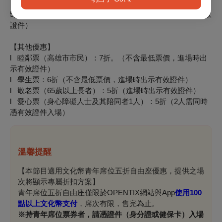
【青年席位】
5
折優惠，每場至多200席。（不含最低票價，進場時出示有效
證件）
【其他優惠】
l 睦鄰票（高雄市市民）：7折。（不含最低票價，進場時出
示有效證件）
l
學生票：6折（不含最低票價，進場時出示有效證件）
l
敬老票（65歲以上長者）：5折（進場時出示有效證件）
l
愛心票（身心障礙人士及其陪同者1人）：5折（2人需同時
憑有效證件入場）
溫馨提醒
【本節目適用文化幣青年席位五折自由座優惠，提供之場
次將顯示專屬折扣方案】
青年席位五折自由座僅限於OPENTIX網站與App
使用100
點以上文化幣支付
，席次有限，售完為止。
※
持青年席位票券者，請憑證件（身分證或健保卡）入場