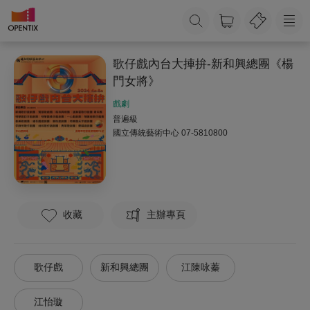
歌仔戲內台大捙拚-新和興總團《楊
門女將》
戲劇
普遍級
國立傳統藝術中心
07-5810800
收藏
主辦專頁
歌仔戲
新和興總團
江陳咏蓁
江怡璇