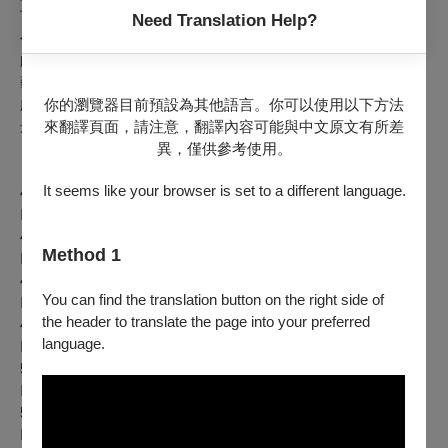
下，劇團新苗已日益茁壯，年輕演員的藝氣底蘊已逐漸融合劇
Need Translation Help?
作，仔細著墨不同面向的經典歷史故事。近年作品多邀請歌仔
戲資深藝師聯合製作，並由劇團第4代偶像小生江怡璇(薪傳獎
藝師廖瓊枝老師之藝生)擔綱要角，期冀藉由傳承之路，建立
你的瀏覽器目前預設為其他語言。你可以使用以下方法
劇團特色及典範，成為「堅持傳統歌仔戲音韻之美」且「中部
來翻譯頁面，請注意，翻譯內容可能與中文原文有所差
最會打又能駕馭萬千風格的劇團」。
異，僅供參考使用。
【歌仔戲大捙拚系列演出】
It seems like your browser is set to a different language.
4/13
薪傳歌仔戲劇團《陳三五娘》
https://www.opentix.life/event/1768629916222210049
4/14
薪傳歌仔戲劇團《五女拜壽》
Method 1
https://www.opentix.life/event/1769917542682542081
4/20
、21鶯藝歌劇團《守娘願》
You can find the translation button on the right side of
https://www.opentix.life/event/1769925860624322561
the header to translate the page into your preferred
4/27
、28新和興總團《楊門女將》
language.
https://www.opentix.life/event/1769928512693600257
5/4
、5唐美雲歌仔戲團-青年團《曲判記》
https://www.opentix.life/event/1769934741172125697
5/11
、12明華園日字戲劇團《朱門響馬》
https://www.opentix.life/event/1769938555398336513