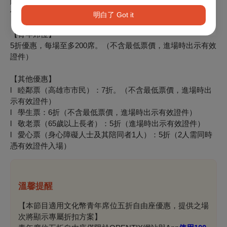
購買單1天節目10張(含)以上6折；20張(含)以上5折。（不含最
低票價）
明白了 Got it
【青年席位】
5
折優惠，每場至多200席。（不含最低票價，進場時出示有效
證件）
【其他優惠】
l 睦鄰票（高雄市市民）：7折。（不含最低票價，進場時出
示有效證件）
l
學生票：6折（不含最低票價，進場時出示有效證件）
l
敬老票（65歲以上長者）：5折（進場時出示有效證件）
l
愛心票（身心障礙人士及其陪同者1人）：5折（2人需同時
憑有效證件入場）
溫馨提醒
【本節目適用文化幣青年席位五折自由座優惠，提供之場
次將顯示專屬折扣方案】