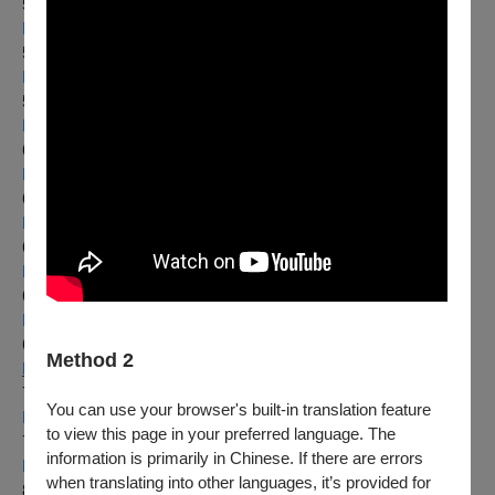
5/11
、12明華園日字戲劇團《朱門響馬》
https://www.opentix.life/event/1769938555398336513
5/18
、19明華園黃字戲劇團《枕邊弦》
https://www.opentix.life/event/1769968368933142528
5/25
、26一心戲劇團《孫悟空招親》
https://www.opentix.life/event/1769971588188942337
6/8
、9陳麗香歌仔戲團《薄倖錦衣郎》
https://www.opentix.life/event/1770072443295318017
6/15
、16春美歌劇團《巧計奪美》
https://www.opentix.life/event/1770076777134764033
6/22
繡花園戲劇團《封神榜1》
https://www.opentix.life/event/1770079155043913729
6/23
繡花園戲劇團《封神榜2》
https://www.opentix.life/event/1770079790087876608
6/29
、30勝秋戲劇團《封神無雙》
Method 2
https://www.opentix.life/event/1770082574656942081
7/6
、7明華園天字戲劇團《魅郎君》
You can use your browser's built-in translation feature
https://www.opentix.life/event/1770083175388676097
to view this page in your preferred language. The
7/20
、21李靜芳歌仔戲團《鰲峰泛月廖添丁》
information is primarily in Chinese. If there are errors
https://www.opentix.life/event/1770083721343692801
when translating into other languages, it’s provided for
8/10
、11尚和歌仔戲劇團《田薩曲》