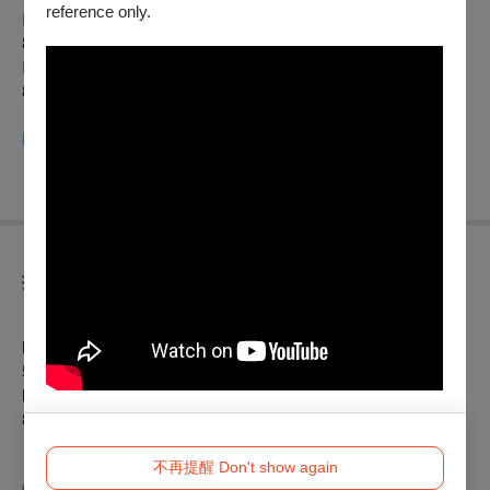
reference only.
https://www.opentix.life/event/1770084432336941056
8/17
、18秀琴歌劇團《尪某情》
https://www.opentix.life/event/1770087530057326593
8/24
、25蘭陽戲劇團《新周公法鬥桃花女》
https://www.opentix.life/event/1770088950553329665
折扣方案
【套票優惠】
l
戲箱限定：
4/13(
六)12:00前
，購買全系列
18
檔
不同劇
目
節目
500元票區，各1張(含)以上，每張100元。
l
大捙拚：
7/7(日)12:00前，
購買5檔不同劇目各1張(含)以上，
800元及500元票券享5折；300元票券享7折。
不再提醒 Don't show again
【粉絲揪團】