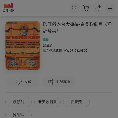
歌仔戲內台大捙拚-春美歌劇團《巧
計奪美》
戲劇
普遍級
國立傳統藝術中心.
07-5810800
收藏
主辦專頁
歌仔戲
春美歌劇團
郭春美
孫凱琳