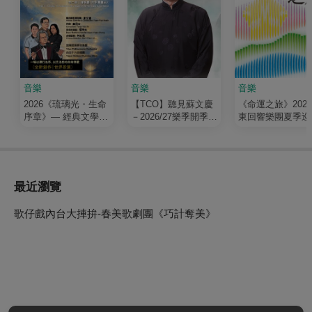
音樂
音樂
音樂
2026《琉璃光・生命
【TCO】聽見蘇文慶
《命運之旅》202
序章》— 經典文學清
－2026/27樂季開季音
東回響樂團夏季巡
唱劇
樂會
最近瀏覽
歌仔戲內台大捙拚-春美歌劇團《巧計奪美》