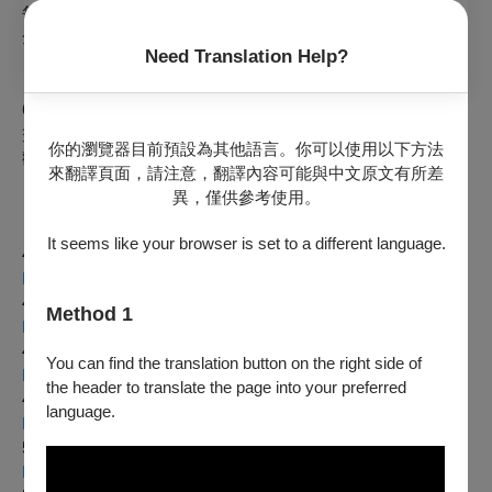
每年籌備的年度新戲均以「馳騁想像」為藝術特質，足跡遍及
全臺。
Need Translation Help?
【演後簽名會】
6/15 (六)
及
6/16 (日)
演後將於高雄中山堂劇場1F大廳進行親筆
簽名會，活動進行時間約30分鐘，每人可親簽1樣物件。
你的瀏覽器目前預設為其他語言。你可以使用以下方法
歡迎粉絲踴躍參與，珍藏演員親筆簽名。
來翻譯頁面，請注意，翻譯內容可能與中文原文有所差
※
簽名會將於演出結束後開放排隊。
異，僅供參考使用。
【歌仔戲大捙拚系列演出】
It seems like your browser is set to a different language.
4/13
薪傳歌仔戲劇團《陳三五娘》
https://www.opentix.life/event/1768629916222210049
4/14
薪傳歌仔戲劇團《五女拜壽》
Method 1
https://www.opentix.life/event/1769917542682542081
4/20
、21鶯藝歌劇團《守娘願》
You can find the translation button on the right side of
https://www.opentix.life/event/1769925860624322561
the header to translate the page into your preferred
4/27
、28新和興總團《楊門女將》
language.
https://www.opentix.life/event/1769928512693600257
5/4
、5唐美雲歌仔戲團-青年團《曲判記》
https://www.opentix.life/event/1769934741172125697