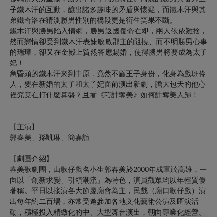
子鐵木汗的互動，釀出諸多趣味的矛盾與懷
疑，而鐵木汗與其
弟鐵奇洛在猜測勝男性別的橋段更是衍生笑果不斷。
鐵木汗與勝男陷入情網，勝男返國覆命在即，兩人依依難捨，
然而戀情卻受到鐵木汗表妹敏敏郡主的阻撓、而不明勝男心事
的瑞璋，卻又在金殿上貿然答應賜婚，使得勝男將要成為太子
妃！
急昏頭的鐵木汗來到中原，竟然不顧王子身份，化身為戲班伶
人，要在新婚的太子和太子妃面前演出新劇，膽大包天的他心
裡究竟在打什麼算盤？且看《巧計奪美》如何計奪美人歸！
【主演】
郭春美、孫凱琳、簡嘉誼
【劇團介紹】
春美歌劇團，由歌仔戲名小生郭春美於2000年成軍於高雄，一
向以「創新求變、引領潮流」為特色，演員觀眾均以年輕質優
著稱。平日以接演各大節慶廟會為主，民戲（廟口歌仔戲）演
出每年約二百場，亦常受邀參加各地文化藝術公演及匯演活
動，積極投入精緻化的中、大型舞台演出，朝向專業化經營。