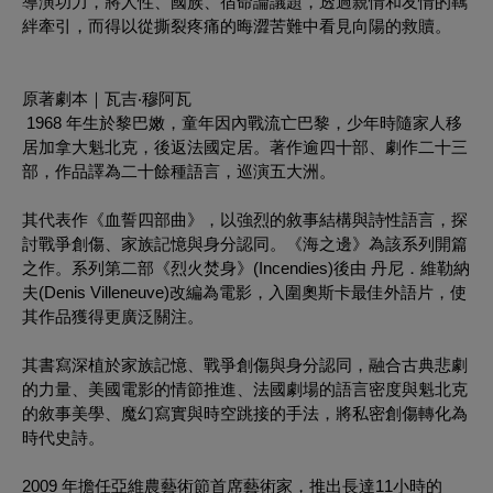
導演功力，將人性、國族、宿命論議題，透過親情和友情的羈
絆牽引，而得以從撕裂疼痛的晦澀苦難中看見向陽的救贖。
原著劇本｜瓦吉‧穆阿瓦
1968 年生於黎巴嫩，童年因內戰流亡巴黎，少年時隨家人移
居加拿大魁北克，後返法國定居。著作逾四十部、劇作二十三
部，作品譯為二十餘種語言，巡演五大洲。
其代表作《血誓四部曲》，以強烈的敘事結構與詩性語言，探
討戰爭創傷、家族記憶與身分認同。《海之邊》為該系列開篇
之作。系列第二部《烈火焚身》(Incendies)後由 丹尼．維勒納
夫(Denis Villeneuve)改編為電影，入圍奧斯卡最佳外語片，使
其作品獲得更廣泛關注。
其書寫深植於家族記憶、戰爭創傷與身分認同，融合古典悲劇
的力量、美國電影的情節推進、法國劇場的語言密度與魁北克
的敘事美學、魔幻寫實與時空跳接的手法，將私密創傷轉化為
時代史詩。
2009 年擔任亞維農藝術節首席藝術家，推出長達11小時的