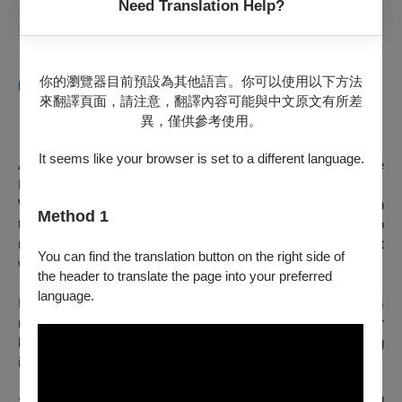
Need Translation Help?
𒆜 演出時間 ↪ 𝟭𝟬• 𝟬𝟯 ㊅𝟭𝟰:𝟯𝟬 -𝟭𝟬• 𝟬𝟰㊐ ​𝟭𝟰:𝟯𝟬
𒆜 演出地點 ↪ 臺北表演藝術中心 球劇場
↪ ​我們是誰？我們自以為是誰？
↪
你的瀏覽器目前預設為其他語言。你可以使用以下方法
https://tpacplayer.org/F38dg
來翻譯頁面，請注意，翻譯內容可能與中文原文有所差
異，僅供參考使用。
It seems like your browser is set to a different language.
ACADEMY AWARD NOMINEE for Best Foreign Language
Film!
When notary Lebel sits down with Jeanne and Simon Marwan
Method 1
to read them their mother Nawal's will, the twins are stunned to
receive a pair of envelopes -- one for the father they thought
You can find the translation button on the right side of
was dead and another for a brother they didn't know existed.
the header to translate the page into your preferred
language.
In this enigmatic inheritance, Jeanne sees the key to Nawal's
retreat into unexplained silence during the final weeks of her
life. She immediately decides to go to the Middle East to dig
into a family history of which she knows next to nothing.
Simon is unmoved by their mother's posthumous mind