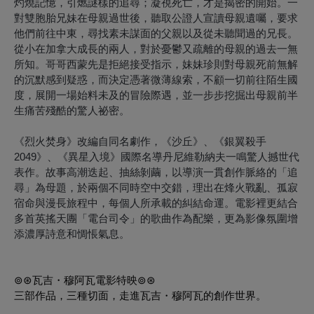
灼燒記憶，引燃謎樣的追尋；凝視死亡，才是揭密的開始。一
對雙胞胎兄妹在母親過世後，聽取公證人宣讀母親遺囑，要求
他們前往中東，尋找素未謀面的父親以及從未聽聞過的兄長。
從小在加拿大成長的兩人，對於憂鬱又疏離的母親的過去一無
所知。哥哥西蒙先是拒絕接受指示，妹妹珍則對母親死前無解
的沉默感到疑惑，而決定憑著微薄線索，不顧一切前往陌生國
度，展開一場始料未及的冒險際遇，並一步步挖掘出母親前半
生痛苦殘酷的驚人祕密。
《烈火焚身》改編自同名劇作，《沙丘》、《銀翼殺手
2049》、《異星入境》國際名導丹尼維勒納夫一鳴驚人撼世代
表作。故事高潮迭起、抽絲剝繭，以導演一貫創作脈絡的「追
尋」為母題，於兩個不同時空中交錯，理出在烽火戰亂、孤寂
宿命與漫長旅程中，每個人所承載的糾結命運。電影裡更結合
多首英搖天團「電台司令」的歌曲作為配樂，更為影像氛圍增
添濃厚詩意和惆悵氣息。
⊚⊛瓦吉・穆阿瓦電影特映
⊚⊛
三部作品，三種切面，走進瓦吉・穆阿瓦的創作世界。