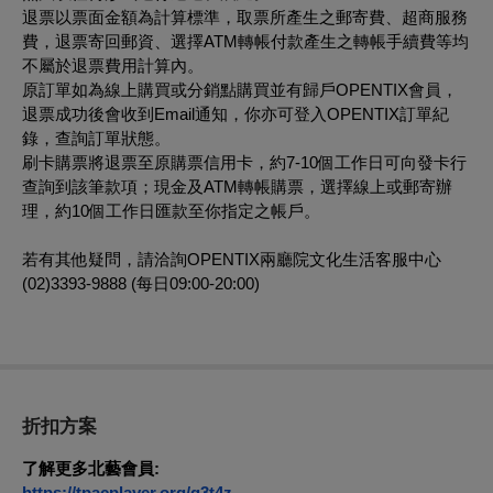
退票以票面金額為計算標準，取票所產生之郵寄費、超商服務
費，退票寄回郵資、選擇ATM轉帳付款產生之轉帳手續費等均
不屬於退票費用計算內。
原訂單如為線上購買或分銷點購買並有歸戶OPENTIX會員，
退票成功後會收到Email通知，你亦可登入OPENTIX訂單紀
錄，查詢訂單狀態。
刷卡購票將退票至原購票信用卡，約7-10個工作日可向發卡行
查詢到該筆款項；現金及ATM轉帳購票，選擇線上或郵寄辦
理，約10個工作日匯款至你指定之帳戶。
若有其他疑問，請洽詢OPENTIX兩廳院文化生活客服中心
(02)3393-9888 (每日09:00-20:00)
折扣方案
了解更多北藝會員:
https://tpacplayer.org/q3t4z