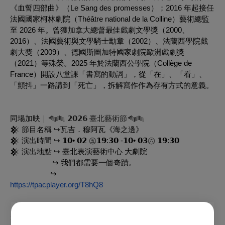
《血誓四部曲》（Le Sang des promesses）；2016 年起接任
法國國家柯林劇院（Théâtre national de la Colline）藝術總監
至 2026 年。曾獲加拿大總督最佳戲劇文學獎（2000、
2016）、法國藝術與文學騎士勳章（2002）、法蘭西學院戲
劇大獎（2009）、德國斯圖加特國家劇院歐洲戲劇獎
（2021）等殊榮。2025 年於法蘭西公學院（Collège de
France）開設八堂課「書寫的動詞」，從「在」、「看」、
「顫抖」一路講到「死亡」，拆解寫作作為存有方式的意義。
同場加映｜
𒈝 𝟮𝟬𝟮𝟲 臺北藝術節𒈝
𒆜 節目名稱 ↪瓦吉．穆阿瓦《海之邊》
𒆜 演出時間 ↪ 𝟭𝟬• 𝟬𝟮 ㊄𝟭𝟵:𝟯𝟬 -𝟭𝟬• 𝟬𝟯㊅ ​𝟭𝟵:𝟯𝟬
𒆜 演出地點 ↪ 臺北表演藝術中心 大劇院
↪ 我們都需要一個奇蹟。
↪
https://tpacplayer.org/T8hQ8
𒆜 節目名稱 ↪ 瓦吉．穆阿瓦《孤身》