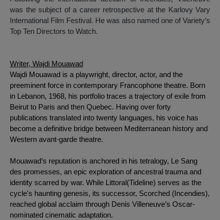
was the subject of a career retrospective at the Karlovy Vary
International Film Festival. He was also named one of Variety’s
Top Ten Directors to Watch.
Writer, Wajdi Mouawad
Wajdi Mouawad is a playwright, director, actor, and the
preeminent force in contemporary Francophone theatre. Born
in Lebanon, 1968, his portfolio traces a trajectory of exile from
Beirut to Paris and then Quebec. Having over forty
publications translated into twenty languages, his voice has
become a definitive bridge between Mediterranean history and
Western avant-garde theatre.
Mouawad’s reputation is anchored in his tetralogy, Le Sang
des promesses, an epic exploration of ancestral trauma and
identity scarred by war. While Littoral(Tideline) serves as the
cycle's haunting genesis, its successor, Scorched (Incendies),
reached global acclaim through Denis Villeneuve’s Oscar-
nominated cinematic adaptation.