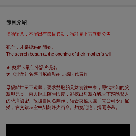
節目介紹
※請留意，本演出有節目異動，請詳見下方異動公告
死亡，才是揭秘的開始。
The search began at the opening of their mother’s will.
★ 奧斯卡最佳外語片提名
★《沙丘》名導丹尼維勒納夫撼世代表作
母親離世留下遺囑，要求雙胞胎兄妹前往中東，尋找未知的父
親與兄長。兩人踏上陌生國度，卻挖出母親在戰火下殘酷驚人
的悲痛祕密。改編自同名劇作，結合英搖天團「電台司令」配
樂，在交錯時空中刻劃烽火宿命。灼燒記憶，揭開序幕。