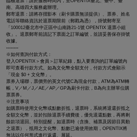
臨櫃退票
：請於服務時間內，至OPENTIX臺北、臺中、臺
南、高雄四大服務處辦理。
郵寄退票
：請將存摺影本（刷卡購票無須提供）、票券、姓名
電話等聯絡資訊於退票期限前（郵戳為憑），掛號郵寄至
「100012臺北市中正區中山南路21-1號 OPENTIX 退票小組
收」。退票郵寄前請記下票面之訂單編號，並請妥善保存掛號
收據。
--------
※如何查詢付款方式：
登入OPENTIX＞會員＞訂單紀錄，點入要查詢的訂單編號內
即可查看付款方式。如為文化幣全額支付，付款方式會顯示
「現金 $0 + 文化幣」。
票券入場聯，票價旁的英文代號C為現金付款，ATM為ATM轉
帳，V／M／J／AE／AP／GP為刷卡付款，B為向主辦單位購
票票券。
※注意事項
如購票時使用文化幣或點數折抵，退票時，系統將退還折抵之
全額文化幣，並於扣除退票手續費後，優先退還點數，再將剩
餘款項退回。特別提醒，如退票時（含換、補票及因節目異動
之退票），抵用之文化幣、點數已逾使用效期，OPENTIX將
無法以任何形式進行返還、展延。