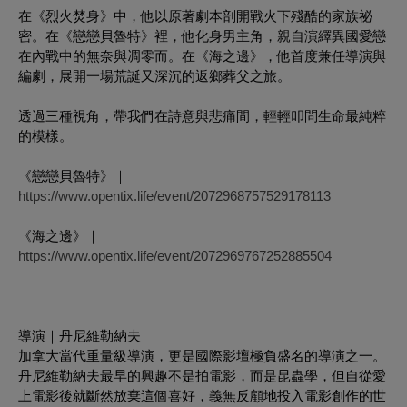
​在《烈火焚身》中，他以原著劇本剖開戰火下殘酷的家族祕
密。在《戀戀貝魯特》裡，他化身男主角，親自演繹異國愛戀
在內戰中的無奈與凋零而。在《海之邊》，他首度兼任導演與
編劇，展開一場荒誕又深沉的返鄉葬父之旅。
​透過三種視角，帶我們在詩意與悲痛間，輕輕叩問生命最純粹
的模樣。
《戀戀貝魯特》｜
https://www.opentix.life/event/2072968757529178113
《海之邊》｜
https://www.opentix.life/event/2072969767252885504
導演｜丹尼維勒納夫
加拿大當代重量級導演，更是國際影壇極負盛名的導演之一。
丹尼維勒納夫最早的興趣不是拍電影，而是昆蟲學，但自從愛
上電影後就斷然放棄這個喜好，義無反顧地投入電影創作的世