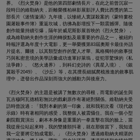
界。《烈火焚身》是他的第四部劇情長片，在此之前曾沉寂一
段時日的維勒納夫，距離榮獲柏林影展影評人費比西獎的第二
部長片《迷情漩渦》九年後，以慘絕人寰謀殺案的《蒙特婁校
園屠殺事件簿》重返坎城，彷彿為影壇投下一顆震撼彈。隨後
創作能量持續引爆，隔年於威尼斯影展首映的《烈火焚身》，
成為維勒納夫創作生涯的轉捩點及最重要的作品之一，被紐約
時報評選為年度十大電影，更一舉榮獲第83屆奧斯卡最佳外語
片提名。爾後，以其類型創作的驚人才華、風格獨特的敘事技
巧與私密意境的美學語彙成功進軍好萊塢，從犯罪驚悚的《私
法爭鋒》、《怒火邊界》，到科幻史詩的《異星入境》、《銀
翼殺手2049》、《沙丘》等，在其擅長細膩爬梳推進的敘事肌
理中，迸發出作品深刻而強大的撼動力與後座力。
《烈火焚身》的主題是被講了無數次的尋根，而電影的誕生與
瓦吉穆阿瓦德精彩無比的戲劇原作有著絕對關係。維勒納夫受
訪時曾說過：「我對本劇的第一印象，就和我初次看《現代啟
示錄》時有著相同的感受，我整個人被震懾住。我在一個小型
劇院觀賞演出，劇本本身像是重重的一拳直擊在我的臉上，當
我從座位站起來時，我的雙膝顫抖著，就在那個當下，我知道
我一定要將它拍成電影。」《烈火焚身》透過維勒納夫精湛的