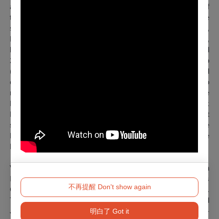
atmospheric and sombre films frequently focus on themes of
trauma, identity and memory. His Canadian films, including the
searing psychological dramas Maelström (2000),
Polytechnique (2009), Incendies (2010) and Enemy (2013),
have won 22 Genie Awards, five Canadian Screen Awards and
26 Prix Iris. His Hollywood films — Prisoners (2013), Sicario
(2015) and Arrival (2016) — have enjoyed critical and
commercial success. He is the only Québécois filmmaker to
receive an Oscar nomination for Best Director. With Blade
Runner 2049 (2017) and an upcoming adaption of Frank
Herbert’s Dune, Villeneuve has become one of the most
sought-after filmmakers in the world. In December 2019, the
Hollywood Critics Association named him the Filmmaker of the
Decade.
Villeneuve gained international attention in the fall of 2010 with
Incendies, a shattering adaptation of Wajdi Mouawad’s
不再提醒 Don't show again
Governor General’s Award-winning play of the same name.
The Canada-France coproduction, shot in Montreal and
Jordan, depicts twin siblings Jeanne (Mélissa Désormeaux-
明白了 Got it