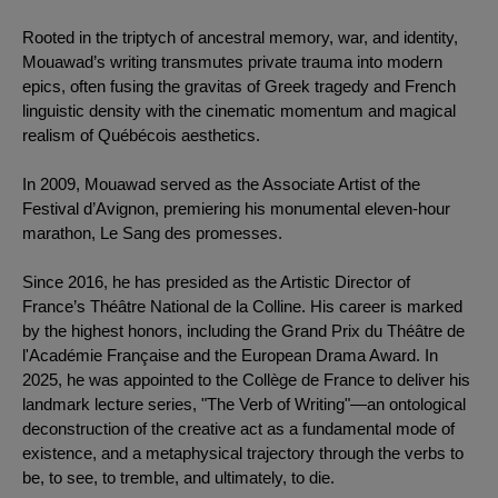
Rooted in the triptych of ancestral memory, war, and identity,
Mouawad’s writing transmutes private trauma into modern
epics, often fusing the gravitas of Greek tragedy and French
linguistic density with the cinematic momentum and magical
realism of Québécois aesthetics.
In 2009, Mouawad served as the Associate Artist of the
Festival d’Avignon, premiering his monumental eleven-hour
marathon, Le Sang des promesses.
Since 2016, he has presided as the Artistic Director of
France’s Théâtre National de la Colline. His career is marked
by the highest honors, including the Grand Prix du Théâtre de
l'Académie Française and the European Drama Award. In
2025, he was appointed to the Collège de France to deliver his
landmark lecture series, "The Verb of Writing"—an ontological
deconstruction of the creative act as a fundamental mode of
existence, and a metaphysical trajectory through the verbs to
be, to see, to tremble, and ultimately, to die.