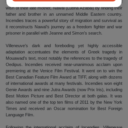
Poulin) and Simon (Maxime Gaudet) trying to honour the final
wish of their late mother, Nawal (Lubna Azabal) by finding their
father and brother in an unnamed Middle Eastern country.
Incendies traces a powerful story of migration and survival as
it reconstructs Nawal’s journey as a freedom fighter and war
prisoner in parallel with Jeanne and Simon’s search.
Villeneuve’s dark and foreboding yet highly accessible
adaptation accentuates the elements of Greek tragedy in
Mouawad’s text, most notably the references to the tragedy of
Oedipus. Incendies received near-unanimous acclaim upon
premiering at the Venice Film Festival. It went on to win the
Best Canadian Feature Film Award at TIFF, along with dozens
of international awards at many festivals. Incendies won eight
Genie Awards and nine Jutra Awards (now Prix Iris), including
Best Motion Picture and Best Director at both galas. It was
also named one of the top ten films of 2011 by the New York
Times and received an Oscar nomination for Best Foreign
Language Film.
Following the international acclaim of Incendies, Villeneuve